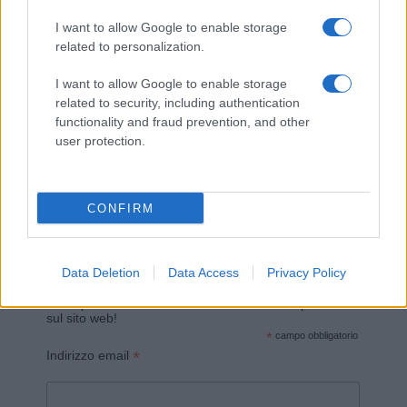
I want to allow Google to enable storage
related to personalization.
I want to allow Google to enable storage
related to security, including authentication
functionality and fraud prevention, and other
Invia un Comunicato Stampa
|
Pubblicità
|
Segnala
user protection.
CONFIRM
Vuoi rimanere sempre aggiornato?
Data Deletion
Data Access
Privacy Policy
Iscriviti alla newsletter di Gallura Oggi e ricevi le nostre
email periodiche contenenti le ultime notizie pubblicate
sul sito web!
*
campo obbligatorio
*
Indirizzo email