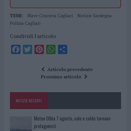
TEMI:
Nave Crociera Cagliari
Notizie Sardegna
Polizia Cagliari
Condividi l'articolo
F
T
Pi
W
S
a
w
n
h
h
ce
it
te
at
a
Articolo precedente
b
te
re
s
re
Prossimo articolo
o
r
st
A
o
p
NOTIZIE RECENTI
k
p
Meteo Olbia 7 agosto, sole e caldo tornano
protagonisti