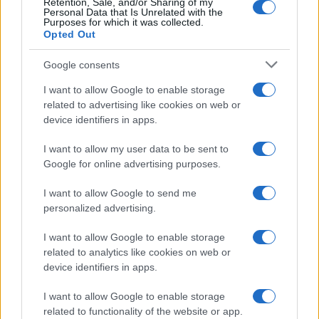
Retention, Sale, and/or Sharing of my
Personal Data that Is Unrelated with the
Purposes for which it was collected.
Opted Out
Martina Agostina Diturco
Google consents
I want to allow Google to enable storage
related to advertising like cookies on web or
I nostri cari
device identifiers in apps.
I want to allow my user data to be sent to
Google for online advertising purposes.
I nostri cari
I want to allow Google to send me
personalized advertising.
I nostri cari
I want to allow Google to enable storage
related to analytics like cookies on web or
device identifiers in apps.
I want to allow Google to enable storage
Giovannimaria Cabras
related to functionality of the website or app.