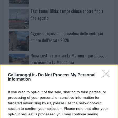
Test tunnel Olbia: rampe chiuse ancora fino a
fine agosto
Aggius conquista la classifica delle mete più
amate dell’estate 2026
Nuovi posti auto in via La Marmora, parcheggio
provvisorio a La Maddalena
Galluraoggi.it -
Do Not Process My Personal
Allarme truffe a Berchidda, falsi incaricati
Information
bussano alle porte
If you wish to opt-out of the sale, sharing to third parties, or
processing of your personal or sensitive information for
Notre-Dame de Paris conquista Olbia, la prima
targeted advertising by us, please use the below opt-out
al Molo Brin è un successo
section to confirm your selection. Please note that after your
opt-out request is processed you may continue seeing