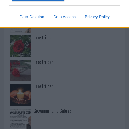
Martina Agostina Diturco
Data Deletion
Data Access
Privacy Policy
I nostri cari
I nostri cari
I nostri cari
Giovannimaria Cabras