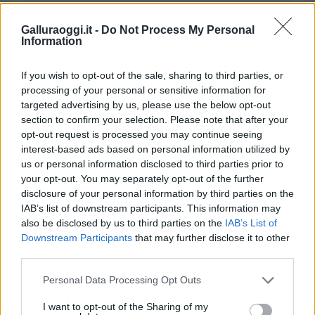
da
Google News
Galluraoggi.it -
Do Not Process My Personal
Information
Condividi l'articolo
If you wish to opt-out of the sale, sharing to third parties, or
F
T
Pi
W
S
processing of your personal or sensitive information for
targeted advertising by us, please use the below opt-out
a
w
n
h
h
section to confirm your selection. Please note that after your
ce
it
te
at
a
opt-out request is processed you may continue seeing
Articolo precedente
interest-based ads based on personal information utilized by
b
te
re
s
re
Prossimo articolo
us or personal information disclosed to third parties prior to
o
r
st
A
your opt-out. You may separately opt-out of the further
disclosure of your personal information by third parties on the
o
p
IAB’s list of downstream participants. This information may
NOTIZIE RECENTI
k
p
also be disclosed by us to third parties on the
IAB’s List of
Downstream Participants
that may further disclose it to other
third parties.
Incendio nella notte a Olbia, a fuoco due furgoni
Please note that this website/app uses one or more Google
Personal Data Processing Opt Outs
services and may gather and store information including but
not limited to your visit or usage behaviour. You may click to
I want to opt-out of the Sharing of my