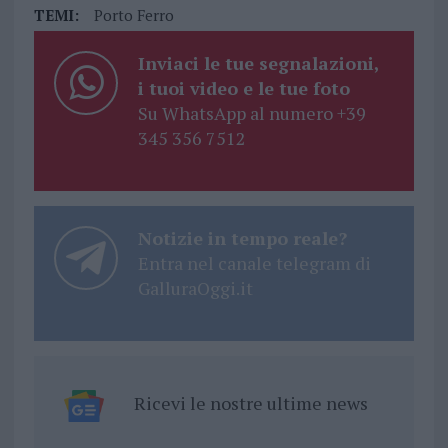
TEMI:
Porto Ferro
Inviaci le tue segnalazioni,
i tuoi video e le tue foto
Su WhatsApp al numero +39
345 356 7512
Notizie in tempo reale?
Entra nel canale telegram di
GalluraOggi.it
Ricevi le nostre ultime news