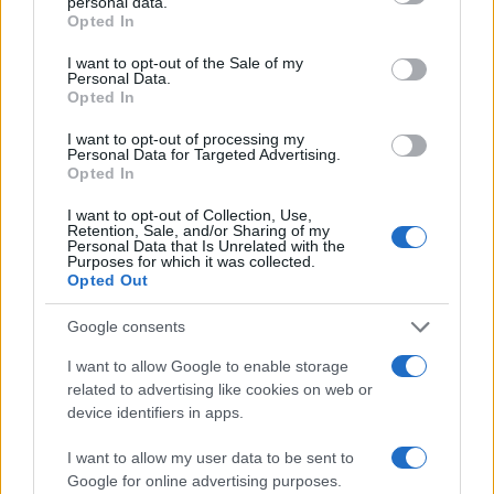
A fuoco un deposito con bombole, intervento dei
personal data.
grant or deny consent to Google and its third-party tags to
Opted In
vigili del fuoco a Rudalza
use your data for below specified purposes in below Google
consent section.
I want to opt-out of the Sale of my
Personal Data.
Ristorante distrutto dalle fiamme a La
Opted In
Maddalena, incendio a Monti d’à rena
I want to opt-out of processing my
Personal Data for Targeted Advertising.
Opted In
Le previsioni meteo per il weekend a Olbia e in
I want to opt-out of Collection, Use,
Gallura
Retention, Sale, and/or Sharing of my
Personal Data that Is Unrelated with the
Purposes for which it was collected.
Opted Out
Michelle Hunziker in Gallura, bella anche dal
vivo: un amico vip svela come fa
Google consents
I want to allow Google to enable storage
Calangianus, dopo le polemiche il centro
related to advertising like cookies on web or
accoglienza minori chiude
device identifiers in apps.
I want to allow my user data to be sent to
Olbia, divieto di sosta contro spaccio e degrado:
Google for online advertising purposes.