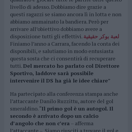
livello di adesso. Dobbiamo dire grazie a
questi ragazzi se siamo ancora lì in lotta e non
abbiamo ammainato la bandiera. Però per
arrivare all’obiettivo dobbiamo avere a
disposizione tutti gli effettivi.
لعبة بوكر حقيقية
Finiamo l’anno a Carrara, facendo la conta dei
disponibili, e salutiamo in modo entusiasta
questa sosta che ci consentirà di recuperare
tutti.
Del mercato ho parlato col Direttore
Sportivo, laddove sarà possibile
intervenire il DS ha già le idee chiare
”
Ha partecipato alla conferenza stampa anche
l’attaccante Danilo Ruzzittu, autore del gol
smeraldino.
“
Il primo gol è un autogol. Il
secondo è arrivato dopo un calcio
d’angolo che non c’era
– afferma
l’attaccante – Siamo riusciti a trovare il gol e