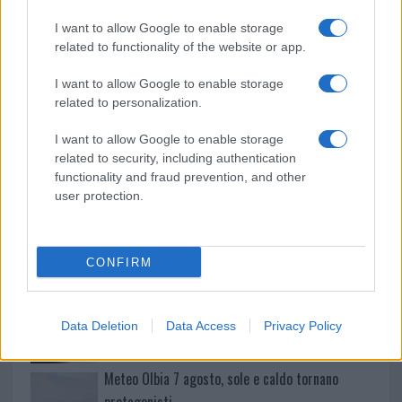
o
p
NOTIZIE RECENTI
k
p
I want to allow Google to enable storage
related to functionality of the website or app.
Incendi, a San Pasquale arriva il Campo Base:
I want to allow Google to enable storage
l’inaugurazione
related to personalization.
I want to allow Google to enable storage
Andrea Mura conquista Palau: grande
related to security, including authentication
partecipazione per il suo racconto
functionality and fraud prevention, and other
user protection.
Calangianus, allarme sul centro accoglienza
minori, Albieri: “Episodi gravissimi”
CONFIRM
Gallura, finti clienti svuotano le suite: furto da
50mila nel resort
Data Deletion
Data Access
Privacy Policy
Meteo Olbia 7 agosto, sole e caldo tornano