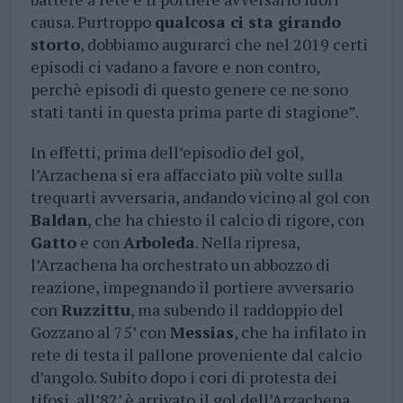
causa. Purtroppo
qualcosa ci sta girando
storto
, dobbiamo augurarci che nel 2019 certi
episodi ci vadano a favore e non contro,
perchè episodi di questo genere ce ne sono
stati tanti in questa prima parte di stagione”.
In effetti, prima dell’episodio del gol,
l’Arzachena si era affacciato più volte sulla
trequarti avversaria, andando vicino al gol con
Baldan
, che ha chiesto il calcio di rigore, con
Gatto
e con
Arboleda
. Nella ripresa,
l’Arzachena ha orchestrato un abbozzo di
reazione, impegnando il portiere avversario
con
Ruzzittu
, ma subendo il raddoppio del
Gozzano al 75’ con
Messias
, che ha infilato in
rete di testa il pallone proveniente dal calcio
d’angolo. Subito dopo i cori di protesta dei
tifosi, all’82’ è arrivato il gol dell’Arzachena,