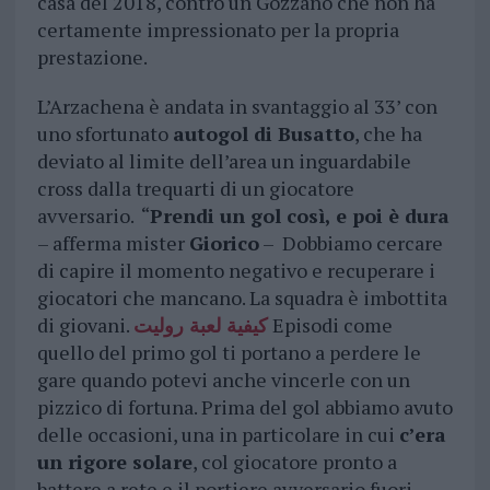
casa del 2018, contro un Gozzano che non ha
certamente impressionato per la propria
prestazione.
L’Arzachena è andata in svantaggio al 33’ con
uno sfortunato
autogol di Busatto
, che ha
deviato al limite dell’area un inguardabile
cross dalla trequarti di un giocatore
avversario. “
Prendi un gol così, e poi è dura
– afferma mister
Giorico
– Dobbiamo cercare
di capire il momento negativo e recuperare i
giocatori che mancano. La squadra è imbottita
di giovani.
كيفية لعبة روليت
Episodi come
quello del primo gol ti portano a perdere le
gare quando potevi anche vincerle con un
pizzico di fortuna. Prima del gol abbiamo avuto
delle occasioni, una in particolare in cui
c’era
un rigore solare
, col giocatore pronto a
battere a rete e il portiere avversario fuori