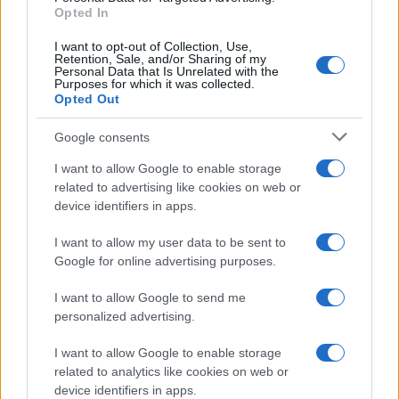
Opted In
I want to opt-out of Collection, Use,
Retention, Sale, and/or Sharing of my
Personal Data that Is Unrelated with the
Dopo 18 anni Golfo Aranci avrà un nuovo impianto di
Purposes for which it was collected.
depurazione
Opted Out
Google consents
TEMI:
Arzachena Calcio
Danilo Ruzzittu
I want to allow Google to enable storage
Mauro Giorico
related to advertising like cookies on web or
device identifiers in apps.
Condividi l'articolo
I want to allow my user data to be sent to
F
T
Pi
W
S
Google for online advertising purposes.
a
w
n
h
h
I want to allow Google to send me
ce
it
te
at
a
personalized advertising.
Articolo precedente
b
te
re
s
re
Prossimo articolo
I want to allow Google to enable storage
o
r
st
A
related to analytics like cookies on web or
device identifiers in apps.