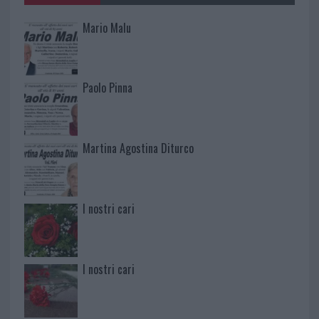
Mario Malu
Paolo Pinna
Martina Agostina Diturco
I nostri cari
I nostri cari