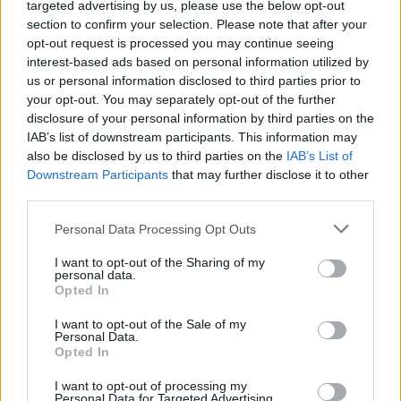
targeted advertising by us, please use the below opt-out
section to confirm your selection. Please note that after your
opt-out request is processed you may continue seeing
interest-based ads based on personal information utilized by
us or personal information disclosed to third parties prior to
Truffa da 8 milioni sul reddito di cittadinanza, 300
your opt-out. You may separately opt-out of the further
stranieri denunciati
disclosure of your personal information by third parties on the
IAB’s list of downstream participants. This information may
also be disclosed by us to third parties on the
IAB’s List of
Downstream Participants
that may further disclose it to other
third parties.
Please note that this website/app uses one or more Google
Personal Data Processing Opt Outs
services and may gather and store information including but
not limited to your visit or usage behaviour. You may click to
I want to opt-out of the Sharing of my
personal data.
grant or deny consent to Google and its third-party tags to
Bimbo di Olbia con talassemia costretto ad andare
Opted In
use your data for below specified purposes in below Google
a Cagliari per le trasfusioni, l’Asl si dife…
consent section.
I want to opt-out of the Sale of my
Personal Data.
Opted In
I want to opt-out of processing my
Personal Data for Targeted Advertising.