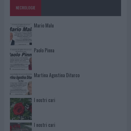
NECROLOGIE
Mario Malu
Paolo Pinna
Martina Agostina Diturco
I nostri cari
I nostri cari