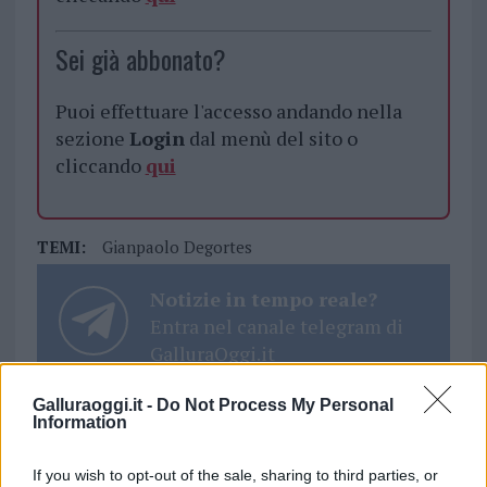
Sei già abbonato?
Puoi effettuare l'accesso andando nella
sezione
Login
dal menù del sito o
cliccando
qui
TEMI:
Gianpaolo Degortes
Notizie in tempo reale?
Entra nel canale telegram di
GalluraOggi.it
Galluraoggi.it -
Do Not Process My Personal
Information
Inviaci le tue segnalazioni,
If you wish to opt-out of the sale, sharing to third parties, or