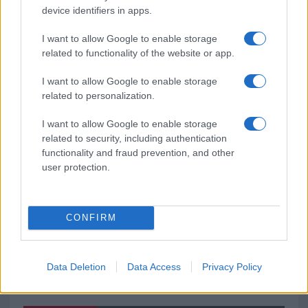
device identifiers in apps.
Pausa caffè impeccabile: come scegliere la
soluzione ideale per la casa e l’ufficio
I want to allow Google to enable storage
related to functionality of the website or app.
Monte Pino, la fine di un lungo dolore: storia e
I want to allow Google to enable storage
rinascita della strada che segnò la Gallura
related to personalization.
I want to allow Google to enable storage
Raid nelle campagne di Berchidda, rischio per
related to security, including authentication
la rete elettrica
functionality and fraud prevention, and other
user protection.
CONFIRM
Data Deletion
Data Access
Privacy Policy