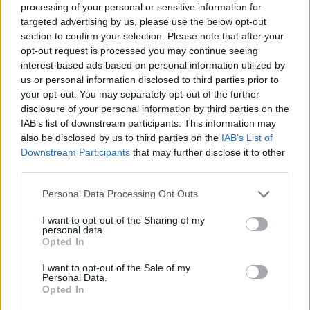
i tuoi video e le tue foto
processing of your personal or sensitive information for
Su WhatsApp al numero +39
targeted advertising by us, please use the below opt-out
345 356 7512
section to confirm your selection. Please note that after your
opt-out request is processed you may continue seeing
interest-based ads based on personal information utilized by
us or personal information disclosed to third parties prior to
your opt-out. You may separately opt-out of the further
disclosure of your personal information by third parties on the
Ricevi le nostre ultime news
IAB’s list of downstream participants. This information may
also be disclosed by us to third parties on the
IAB’s List of
da
Google News
Downstream Participants
that may further disclose it to other
third parties.
Please note that this website/app uses one or more Google
Personal Data Processing Opt Outs
Condividi l'articolo
services and may gather and store information including but
not limited to your visit or usage behaviour. You may click to
I want to opt-out of the Sharing of my
F
T
Pi
W
S
personal data.
grant or deny consent to Google and its third-party tags to
Opted In
use your data for below specified purposes in below Google
a
w
n
h
h
consent section.
I want to opt-out of the Sale of my
ce
it
te
at
a
Personal Data.
Articolo precedente
Opted In
b
te
re
s
re
Prossimo articolo