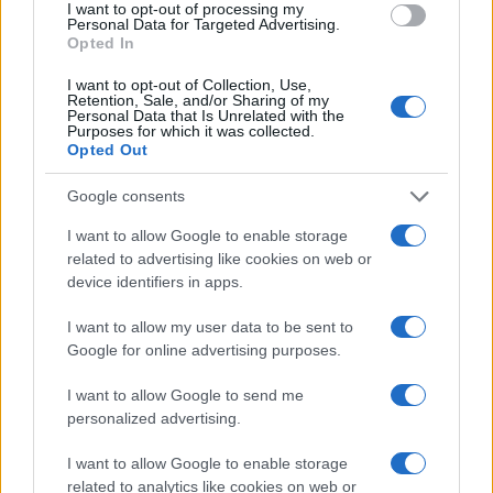
I want to opt-out of processing my
o
r
st
A
Personal Data for Targeted Advertising.
Opted In
o
p
NOTIZIE RECENTI
k
p
I want to opt-out of Collection, Use,
Retention, Sale, and/or Sharing of my
Personal Data that Is Unrelated with the
Purposes for which it was collected.
Le previsioni meteo per il weekend a Olbia e in
Opted Out
Gallura
Google consents
Michelle Hunziker in Gallura, bella anche dal
I want to allow Google to enable storage
related to advertising like cookies on web or
vivo: un amico vip svela come fa
device identifiers in apps.
I want to allow my user data to be sent to
Calangianus, dopo le polemiche il centro
Google for online advertising purposes.
accoglienza minori chiude
I want to allow Google to send me
personalized advertising.
Olbia, divieto di sosta contro spaccio e degrado:
esplode la protesta
I want to allow Google to enable storage
related to analytics like cookies on web or