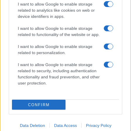
I want to allow Google to enable storage
related to analytics like cookies on web or
device identifiers in apps.
Inviaci le tue segnalazioni,
i tuoi video e le tue foto
I want to allow Google to enable storage
Su WhatsApp al numero +39
related to functionality of the website or app.
345 356 7512
I want to allow Google to enable storage
related to personalization.
I want to allow Google to enable storage
related to security, including authentication
Ricevi le nostre ultime news
functionality and fraud prevention, and other
user protection.
da
Google News
CONFIRM
Condividi l'articolo
F
T
Pi
W
S
Data Deletion
Data Access
Privacy Policy