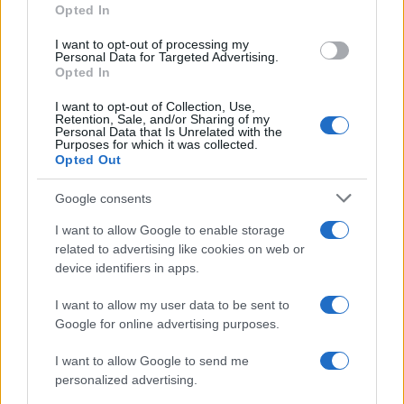
Opted In
Puoi abbonarti a
soli € 1,10 al mese
cliccando
qui
I want to opt-out of processing my
Personal Data for Targeted Advertising.
Opted In
Sei già abbonato?
I want to opt-out of Collection, Use,
Retention, Sale, and/or Sharing of my
Personal Data that Is Unrelated with the
Puoi effettuare l'accesso andando nella
Purposes for which it was collected.
Opted Out
sezione
Login
dal menù del sito o
cliccando
qui
Google consents
I want to allow Google to enable storage
related to advertising like cookies on web or
TEMI:
Caclio Inizio
Calcio
Partita Calcio
device identifiers in apps.
Regole Calcio
I want to allow my user data to be sent to
Notizie in tempo reale?
Google for online advertising purposes.
Entra nel canale telegram di
I want to allow Google to send me
GalluraOggi.it
personalized advertising.