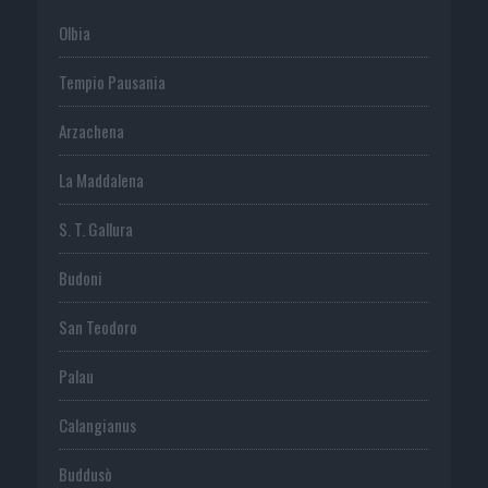
Olbia
Tempio Pausania
Arzachena
La Maddalena
S. T. Gallura
Budoni
San Teodoro
Palau
Calangianus
Buddusò