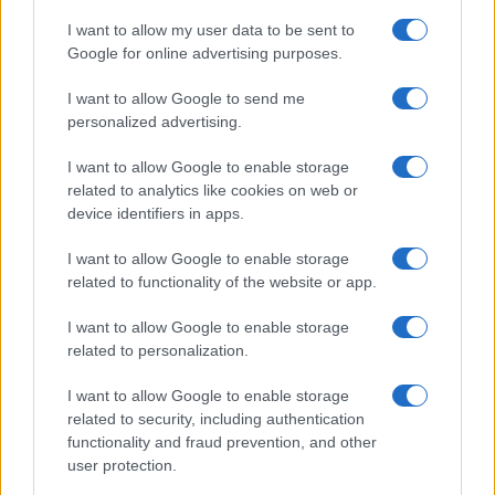
Monte Pino, la fine di un lungo dolore: storia e
I want to allow my user data to be sent to
rinascita della strada che segnò la Gallura
Google for online advertising purposes.
I want to allow Google to send me
Raid nelle campagne di Berchidda, rischio per
personalized advertising.
la rete elettrica
I want to allow Google to enable storage
related to analytics like cookies on web or
device identifiers in apps.
I want to allow Google to enable storage
related to functionality of the website or app.
I want to allow Google to enable storage
related to personalization.
I want to allow Google to enable storage
related to security, including authentication
NECROLOGIE
functionality and fraud prevention, and other
user protection.
Mario Malu