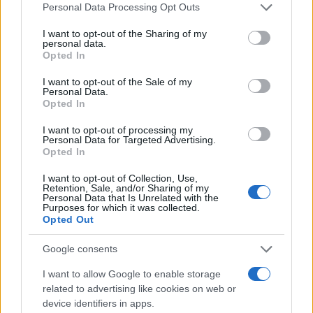
Please note that this website/app uses one or more Google
Personal Data Processing Opt Outs
services and may gather and store information including but
Le previsioni meteo per il weekend a Olbia e in
not limited to your visit or usage behaviour. You may click to
I want to opt-out of the Sharing of my
personal data.
Gallura
grant or deny consent to Google and its third-party tags to
Opted In
use your data for below specified purposes in below Google
consent section.
I want to opt-out of the Sale of my
Michelle Hunziker in Gallura, bella anche dal
Personal Data.
vivo: un amico vip svela come fa
Opted In
I want to opt-out of processing my
Personal Data for Targeted Advertising.
Calangianus, dopo le polemiche il centro
Opted In
accoglienza minori chiude
I want to opt-out of Collection, Use,
Retention, Sale, and/or Sharing of my
Personal Data that Is Unrelated with the
Olbia, divieto di sosta contro spaccio e degrado:
Purposes for which it was collected.
Opted Out
esplode la protesta
Google consents
Pausa caffè impeccabile: come scegliere la
I want to allow Google to enable storage
soluzione ideale per la casa e l’ufficio
related to advertising like cookies on web or
device identifiers in apps.