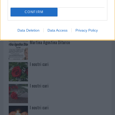
CONFIRM
Paolo Pinna
Data Deletion
Data Access
Privacy Policy
Martina Agostina Diturco
I nostri cari
I nostri cari
I nostri cari