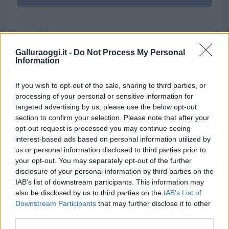
Ricevi le nostre ultime news
Galluraoggi.it -
Do Not Process My Personal
Information
da
Google News
If you wish to opt-out of the sale, sharing to third parties, or
processing of your personal or sensitive information for
Condividi l'articolo
targeted advertising by us, please use the below opt-out
section to confirm your selection. Please note that after your
F
T
Pi
W
S
opt-out request is processed you may continue seeing
a
w
n
h
h
interest-based ads based on personal information utilized by
us or personal information disclosed to third parties prior to
ce
it
te
at
a
your opt-out. You may separately opt-out of the further
Articolo precedente
disclosure of your personal information by third parties on the
b
te
re
s
re
Prossimo articolo
IAB’s list of downstream participants. This information may
o
r
st
A
also be disclosed by us to third parties on the
IAB’s List of
Downstream Participants
that may further disclose it to other
o
p
third parties.
NOTIZIE RECENTI
k
p