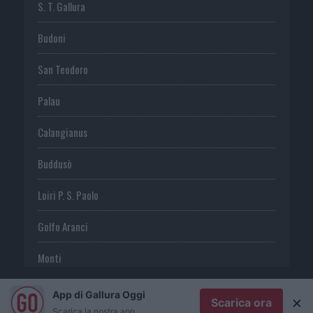
S. T. Gallura
Budoni
San Teodoro
Palau
Calangianus
Buddusò
Loiri P. S. Paolo
Golfo Aranci
Monti
Telti
App di Gallura Oggi
×
Scarica ora
Scarica la nostra app