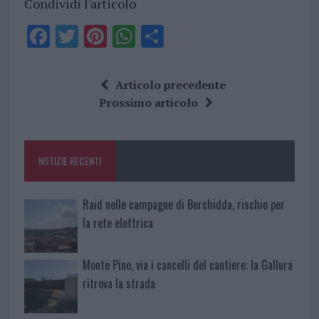
Condividi l'articolo
F
T
Pi
W
S
a
w
n
h
h
ce
it
te
at
a
Articolo precedente
b
te
re
s
re
Prossimo articolo
o
r
st
A
o
p
NOTIZIE RECENTI
k
p
Raid nelle campagne di Berchidda, rischio per
la rete elettrica
Monte Pino, via i cancelli del cantiere: la Gallura
ritrova la strada