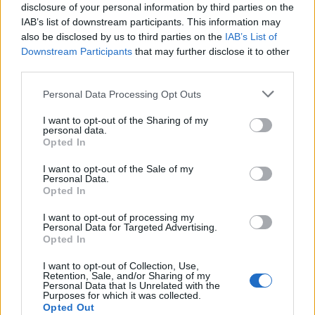
disclosure of your personal information by third parties on the
IAB’s list of downstream participants. This information may
also be disclosed by us to third parties on the
IAB’s List of
Downstream Participants
that may further disclose it to other
third parties.
Please note that this website/app uses one or more Google
Personal Data Processing Opt Outs
services and may gather and store information including but
not limited to your visit or usage behaviour. You may click to
I want to opt-out of the Sharing of my
NECROLOGIE
personal data.
grant or deny consent to Google and its third-party tags to
Opted In
use your data for below specified purposes in below Google
consent section.
Mario Malu
I want to opt-out of the Sale of my
Personal Data.
Opted In
I want to opt-out of processing my
Personal Data for Targeted Advertising.
Paolo Pinna
Opted In
I want to opt-out of Collection, Use,
Retention, Sale, and/or Sharing of my
Personal Data that Is Unrelated with the
Martina Agostina Diturco
Purposes for which it was collected.
Opted Out