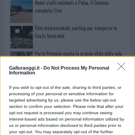
Nuovi stalli residenti a Palau, il Comune
completa l’iter
Film internazionale, casting per comparse in
Costa Smeralda
Porto Rotondo ospita la grande sfida della vela
nell’estate 2026
Galluraoggi.it -
Do Not Process My Personal
Information
Controlli all’aeroporto di Olbia, sequestrati
caviale e sabbia rubata
If you wish to opt-out of the sale, sharing to third parties, or
processing of your personal or sensitive information for
targeted advertising by us, please use the below opt-out
Migliori cliniche di estetica medicale avanzata
section to confirm your selection. Please note that after your
in Europa: classifica dei 5 centri di riferimento
opt-out request is processed you may continue seeing
interest-based ads based on personal information utilized by
pe…
us or personal information disclosed to third parties prior to
your opt-out. You may separately opt-out of the further