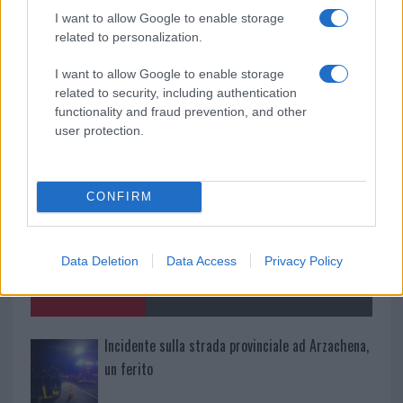
I want to allow Google to enable storage
da
Google News
related to personalization.
I want to allow Google to enable storage
Condividi l'articolo
related to security, including authentication
functionality and fraud prevention, and other
F
T
Pi
W
S
user protection.
a
w
n
h
h
ce
it
te
at
a
Articolo precedente
CONFIRM
b
te
re
s
re
Prossimo articolo
o
r
st
A
Data Deletion
Data Access
Privacy Policy
o
p
NOTIZIE RECENTI
k
p
Incidente sulla strada provinciale ad Arzachena,
un ferito