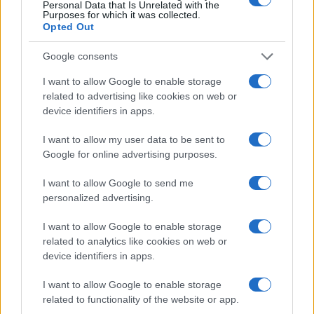
TEMI:
Judo Team Angelo Calvisi
Kan Judo Olbia
Personal Data that Is Unrelated with the
Purposes for which it was collected.
Notizie Olbia
Opted Out
Inviaci le tue segnalazioni,
Google consents
i tuoi video e le tue foto
I want to allow Google to enable storage
Su WhatsApp al numero +39
related to advertising like cookies on web or
345 356 7512
device identifiers in apps.
I want to allow my user data to be sent to
Google for online advertising purposes.
Notizie in tempo reale?
I want to allow Google to send me
Entra nel canale telegram di
personalized advertising.
GalluraOggi.it
I want to allow Google to enable storage
related to analytics like cookies on web or
device identifiers in apps.
I want to allow Google to enable storage
Ricevi le nostre ultime news
related to functionality of the website or app.