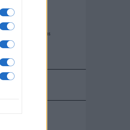
I nostri cari
Giovannimaria Cabras