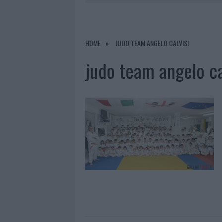
8 AGOSTO 2026
|
SALMO FINISCE IN OSPEDALE A CA
8 AGOSTO 2026
|
JOVANOTTI, GABRY PONTE E ALF
8 AGOSTO 2026
|
GIORGIA MELONI A LA MADDALENA
HOME
JUDO TEAM ANGELO CALVISI
8 AGOSTO 2026
|
SANGUE, MUSICA E SOLIDARIETÀ 
judo team angelo ca