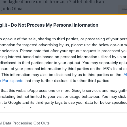
medaglie d’oro e una di bronzo, i 7 atleti della Kan
Judo Olbia –…
i.it -
Do Not Process My Personal Information
SPORT
21 GIUGNO 2023
Ottima prova dei judokas del Kan Judo
to opt-out of the sale, sharing to third parties, or processing of your per
Olbia a La Maddalena
formation for targeted advertising by us, please use the below opt-out s
r selection. Please note that after your opt-out request is processed y
I Judocas del Kan Judo Olbia fanno incetta di
eing interest-based ads based on personal information utilized by us or
disclosed to third parties prior to your opt-out. You may separately opt-
medaglie. Sabato e domenica i judokas del “Judo
losure of your personal information by third parties on the IAB’s list of
team Angelo Calvisi” – Kan Judo Olbia hanno
. This information may also be disclosed by us to third parties on the
IA
partecipato a un doppio appuntamento…
Participants
that may further disclose it to other third parties.
 that this website/app uses one or more Google services and may gath
including but not limited to your visit or usage behaviour. You may click 
SPORT
3 GENNAIO 2022
 to Google and its third-party tags to use your data for below specifi
La Kan Judo annulla gli storici trofei “Judo
ogle consent section.
in Action” e “Baby Ippon Judo”
l Data Processing Opt Outs
NEC
La Kan Judo Olbia – Judo Team Angelo Calvisi