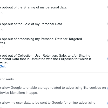
comunica che anche per quest’anno, a causa delle
o opt-out of the Sharing of my personal data.
complicate ed esigenti linee guida anticovid per
In
l’organizzazione delle manifestazioni judoistiche e
per…
o opt-out of the Sale of my Personal Data.
In
to opt-out of processing my Personal Data for Targeted
ing.
In
o opt-out of Collection, Use, Retention, Sale, and/or Sharing
ersonal Data that Is Unrelated with the Purposes for which it
lected.
Out
consents
o allow Google to enable storage related to advertising like cookies on
evice identifiers in apps.
o allow my user data to be sent to Google for online advertising
s.