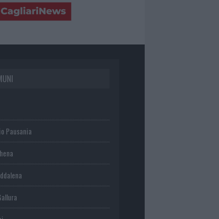
MUNI
io Pausania
chena
ddalena
Gallura