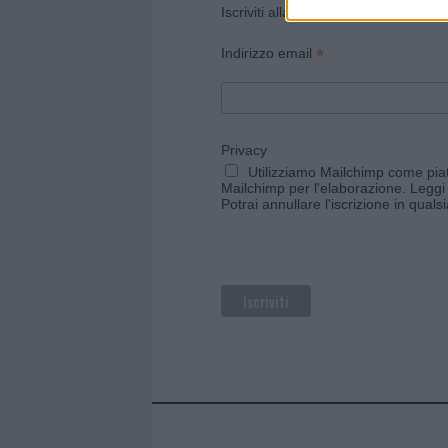
Iscriviti alla newsletter di Gallura O
*
Indirizzo email
Privacy
Utilizziamo Mailchimp come piatt
Mailchimp per l'elaborazione.
Leggi 
Potrai annullare l'iscrizione in qual