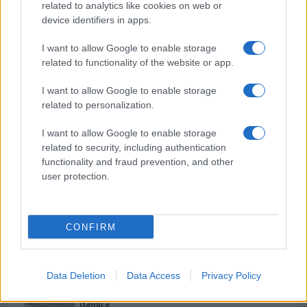
related to analytics like cookies on web or
b
te
re
s
re
Prossimo articolo
device identifiers in apps.
o
r
st
A
I want to allow Google to enable storage
o
p
related to functionality of the website or app.
NOTIZIE RECENTI
k
p
I want to allow Google to enable storage
related to personalization.
Incendio nella notte a Olbia, a fuoco due furgoni
I want to allow Google to enable storage
related to security, including authentication
functionality and fraud prevention, and other
A fuoco un deposito con bombole, intervento dei
user protection.
vigili del fuoco a Rudalza
Ristorante distrutto dalle fiamme a La
CONFIRM
Maddalena, incendio a Monti d’à rena
Data Deletion
Data Access
Privacy Policy
Le previsioni meteo per il weekend a Olbia e in
Gallura