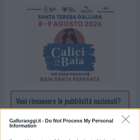
Vuoi rimuovere le pubblicità nazionali?
Puoi abbonarti a
soli € 1,10 al mese
Galluraoggi.it -
Do Not Process My Personal
cliccando
qui
Information