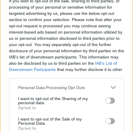
Sei già abbonato?
If you wish to opt-out of the sale, sharing to third parties, or
processing of your personal or sensitive information for
targeted advertising by us, please use the below opt-out
Puoi effettuare l'accesso andando nella
section to confirm your selection. Please note that after your
sezione
Login
dal menù del sito o
opt-out request is processed you may continue seeing
cliccando
qui
interest-based ads based on personal information utilized by
us or personal information disclosed to third parties prior to
your opt-out. You may separately opt-out of the further
disclosure of your personal information by third parties on the
TEMI:
Judo Club La Maddalena
Judo Giovanile
IAB’s list of downstream participants. This information may
Judo Giovanile La Maddalena
Judo Giovanile Olbia
also be disclosed by us to third parties on the
IAB’s List of
Kan Judo Olbia
Notizie La Maddalena
Downstream Participants
that may further disclose it to other
Notizie Olbia
Sport Judo Sardegna
third parties.
Please note that this website/app uses one or more Google
Personal Data Processing Opt Outs
Inviaci le tue segnalazioni,
services and may gather and store information including but
i tuoi video e le tue foto
not limited to your visit or usage behaviour. You may click to
I want to opt-out of the Sharing of my
personal data.
Su WhatsApp al numero +39
grant or deny consent to Google and its third-party tags to
Opted In
use your data for below specified purposes in below Google
345 356 7512
consent section.
I want to opt-out of the Sale of my
Personal Data.
Opted In