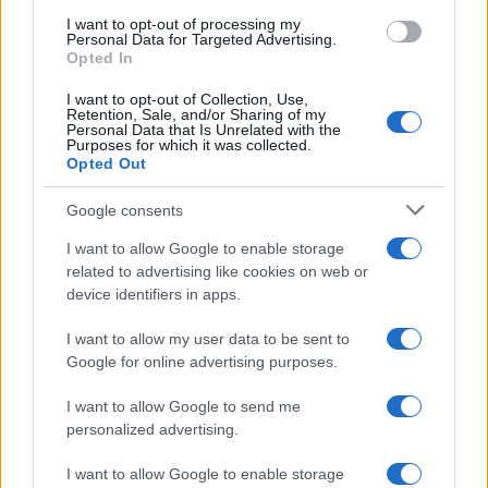
I want to opt-out of processing my
Notizie in tempo reale?
Personal Data for Targeted Advertising.
Entra nel canale telegram di
Opted In
GalluraOggi.it
I want to opt-out of Collection, Use,
Retention, Sale, and/or Sharing of my
Personal Data that Is Unrelated with the
Purposes for which it was collected.
Opted Out
Google consents
Ricevi le nostre ultime news
I want to allow Google to enable storage
da
Google News
related to advertising like cookies on web or
device identifiers in apps.
I want to allow my user data to be sent to
Condividi l'articolo
Google for online advertising purposes.
F
T
Pi
W
S
I want to allow Google to send me
a
w
n
h
h
personalized advertising.
ce
it
te
at
a
I want to allow Google to enable storage
Articolo precedente