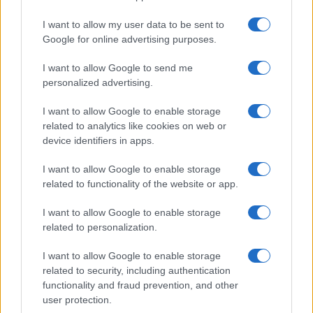
k
p
I want to allow my user data to be sent to
Le previsioni meteo per il weekend a Olbia e in
Google for online advertising purposes.
Gallura
I want to allow Google to send me
personalized advertising.
Michelle Hunziker in Gallura, bella anche dal
I want to allow Google to enable storage
vivo: un amico vip svela come fa
related to analytics like cookies on web or
device identifiers in apps.
Calangianus, dopo le polemiche il centro
I want to allow Google to enable storage
accoglienza minori chiude
related to functionality of the website or app.
I want to allow Google to enable storage
Olbia, divieto di sosta contro spaccio e degrado:
related to personalization.
esplode la protesta
I want to allow Google to enable storage
related to security, including authentication
Pausa caffè impeccabile: come scegliere la
functionality and fraud prevention, and other
soluzione ideale per la casa e l’ufficio
user protection.