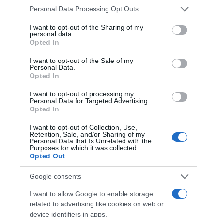
Please note that this website/app uses one or more Google
Personal Data Processing Opt Outs
services and may gather and store information including but
not limited to your visit or usage behaviour. You may click to
I want to opt-out of the Sharing of my
personal data.
grant or deny consent to Google and its third-party tags to
Opted In
Ricevi le nostre ultime news
use your data for below specified purposes in below Google
consent section.
I want to opt-out of the Sale of my
Personal Data.
da
Google News
Opted In
I want to opt-out of processing my
Personal Data for Targeted Advertising.
Condividi l'articolo
Opted In
F
T
Pi
W
S
I want to opt-out of Collection, Use,
Retention, Sale, and/or Sharing of my
a
w
n
h
h
Personal Data that Is Unrelated with the
Purposes for which it was collected.
ce
it
te
at
a
Opted Out
Articolo precedente
b
te
re
s
re
Prossimo articolo
Google consents
o
r
st
A
I want to allow Google to enable storage
o
p
related to advertising like cookies on web or
NOTIZIE RECENTI
device identifiers in apps.