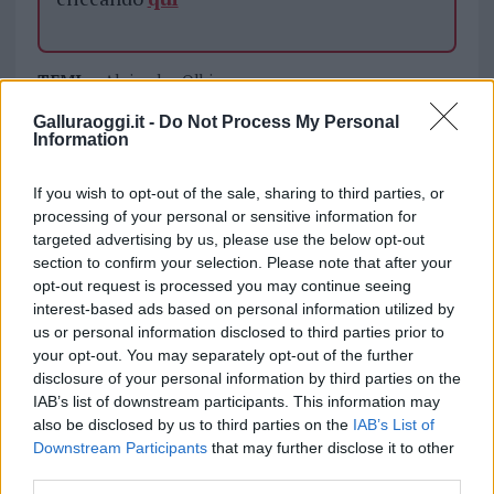
TEMI:
Alejandro Olbia
Alejandro Perdomo Rodriguez
Lotta Libera Olbia
Galluraoggi.it -
Do Not Process My Personal
Marco Gigliotti
Notizie Olbia
Information
Polisportiva Arti Marziali
If you wish to opt-out of the sale, sharing to third parties, or
Notizie in tempo reale?
processing of your personal or sensitive information for
targeted advertising by us, please use the below opt-out
Entra nel canale telegram di
section to confirm your selection. Please note that after your
GalluraOggi.it
opt-out request is processed you may continue seeing
interest-based ads based on personal information utilized by
us or personal information disclosed to third parties prior to
your opt-out. You may separately opt-out of the further
disclosure of your personal information by third parties on the
Inviaci le tue segnalazioni,
IAB’s list of downstream participants. This information may
i tuoi video e le tue foto
also be disclosed by us to third parties on the
IAB’s List of
Su WhatsApp al numero +39
Downstream Participants
that may further disclose it to other
345 356 7512
third parties.