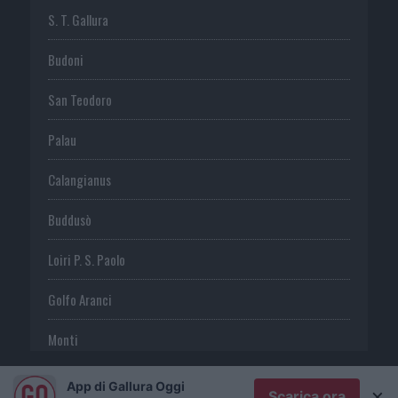
S. T. Gallura
Budoni
San Teodoro
Palau
Calangianus
Buddusò
Loiri P. S. Paolo
Golfo Aranci
Monti
Telti
App di Gallura Oggi
×
Scarica ora