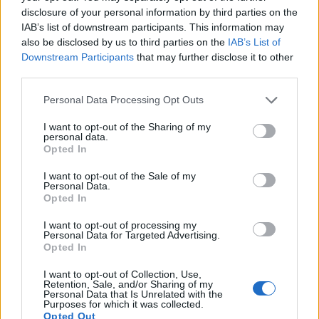
disclosure of your personal information by third parties on the
IAB’s list of downstream participants. This information may
also be disclosed by us to third parties on the
IAB’s List of
Downstream Participants
that may further disclose it to other
third parties.
Please note that this website/app uses one or more Google
Personal Data Processing Opt Outs
services and may gather and store information including but
not limited to your visit or usage behaviour. You may click to
I want to opt-out of the Sharing of my
NECROLOGIE
personal data.
grant or deny consent to Google and its third-party tags to
Opted In
use your data for below specified purposes in below Google
consent section.
I want to opt-out of the Sale of my
Mario Malu
Personal Data.
Opted In
I want to opt-out of processing my
Personal Data for Targeted Advertising.
Paolo Pinna
Opted In
I want to opt-out of Collection, Use,
Retention, Sale, and/or Sharing of my
Personal Data that Is Unrelated with the
Martina Agostina Diturco
Purposes for which it was collected.
Opted Out