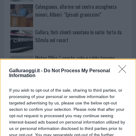
Calangianus, allarme sul centro accoglienza
minori, Albieri: “Episodi gravissimi”
Gallura, finti clienti svuotano le suite: furto da
50mila nel resort
Meteo Olbia 7 agosto, sole e caldo tornano
protagonisti
Galluraoggi.it -
Do Not Process My Personal
Information
Test tunnel Olbia: rampe chiuse ancora fino a
If you wish to opt-out of the sale, sharing to third parties, or
fine agosto
processing of your personal or sensitive information for
targeted advertising by us, please use the below opt-out
Aggius conquista la classifica delle mete più
section to confirm your selection. Please note that after your
opt-out request is processed you may continue seeing
amate dell’estate 2026
interest-based ads based on personal information utilized by
us or personal information disclosed to third parties prior to
your opt-out. You may separately opt-out of the further