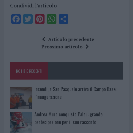
Condividi l'articolo
F
T
Pi
W
S
a
w
n
h
h
ce
it
te
at
a
Articolo precedente
b
te
re
s
re
Prossimo articolo
o
r
st
A
o
p
NOTIZIE RECENTI
k
p
Incendi, a San Pasquale arriva il Campo Base:
l’inaugurazione
Andrea Mura conquista Palau: grande
partecipazione per il suo racconto