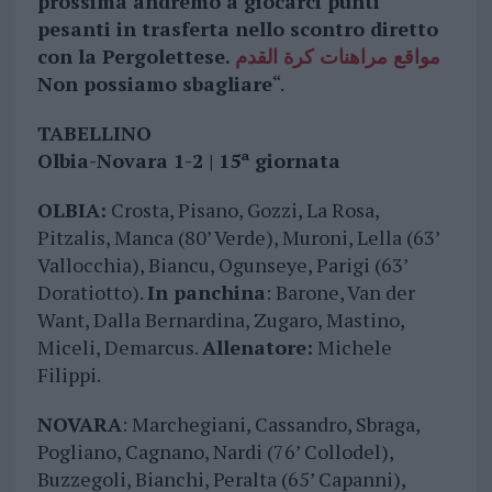
prossima andremo a giocarci punti
pesanti in trasferta nello scontro diretto
con la Pergolettese.
مواقع مراهنات كرة القدم
Non possiamo sbagliare
“.
TABELLINO
Olbia-Novara 1-2 | 15ª giornata
OLBIA:
Crosta, Pisano, Gozzi, La Rosa,
Pitzalis, Manca (80’ Verde), Muroni, Lella (63’
Vallocchia), Biancu, Ogunseye, Parigi (63’
Doratiotto).
In panchina
: Barone, Van der
Want, Dalla Bernardina, Zugaro, Mastino,
Miceli, Demarcus.
Allenatore:
Michele
Filippi.
NOVARA
: Marchegiani, Cassandro, Sbraga,
Pogliano, Cagnano, Nardi (76’ Collodel),
Buzzegoli, Bianchi, Peralta (65’ Capanni),