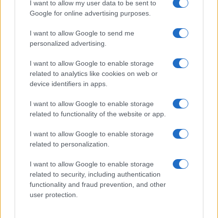
I want to allow my user data to be sent to
l’inaugurazione
Google for online advertising purposes.
I want to allow Google to send me
Andrea Mura conquista Palau: grande
personalized advertising.
partecipazione per il suo racconto
I want to allow Google to enable storage
related to analytics like cookies on web or
Calangianus, allarme sul centro accoglienza
device identifiers in apps.
minori, Albieri: “Episodi gravissimi”
I want to allow Google to enable storage
related to functionality of the website or app.
Gallura, finti clienti svuotano le suite: furto da
I want to allow Google to enable storage
50mila nel resort
related to personalization.
Meteo Olbia 7 agosto, sole e caldo tornano
I want to allow Google to enable storage
related to security, including authentication
protagonisti
functionality and fraud prevention, and other
user protection.
Test tunnel Olbia: rampe chiuse ancora fino a