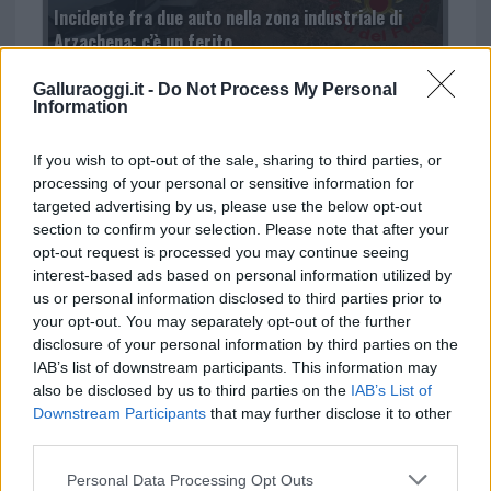
Incidente fra due auto nella zona industriale di
Arzachena: c’è un ferito
Galluraoggi.it -
Do Not Process My Personal
Information
If you wish to opt-out of the sale, sharing to third parties, or
processing of your personal or sensitive information for
targeted advertising by us, please use the below opt-out
section to confirm your selection. Please note that after your
opt-out request is processed you may continue seeing
interest-based ads based on personal information utilized by
I nostri cari
us or personal information disclosed to third parties prior to
your opt-out. You may separately opt-out of the further
disclosure of your personal information by third parties on the
IAB’s list of downstream participants. This information may
also be disclosed by us to third parties on the
IAB’s List of
Downstream Participants
that may further disclose it to other
third parties.
Please note that this website/app uses one or more Google
Personal Data Processing Opt Outs