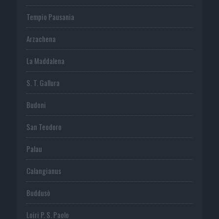
Tempio Pausania
Arzachena
La Maddalena
S. T. Gallura
Budoni
San Teodoro
Palau
Calangianus
Buddusò
Loiri P. S. Paolo