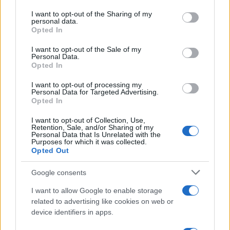
services and may gather and store information including but
not limited to your visit or usage behaviour. You may click to
I want to opt-out of the Sharing of my
In Sardegna 469 nuovi casi di coronavirus e una
personal data.
grant or deny consent to Google and its third-party tags to
vittima: il bollettino
Opted In
use your data for below specified purposes in below Google
consent section.
I want to opt-out of the Sale of my
Personal Data.
TEMI:
Olbia Calcio
Serie C
Opted In
Condividi l'articolo
I want to opt-out of processing my
Personal Data for Targeted Advertising.
Opted In
F
T
Pi
W
S
a
w
n
h
h
I want to opt-out of Collection, Use,
Retention, Sale, and/or Sharing of my
ce
it
te
at
a
Personal Data that Is Unrelated with the
Articolo precedente
Purposes for which it was collected.
Opted Out
b
te
re
s
re
Prossimo articolo
o
r
st
A
Google consents
o
p
I want to allow Google to enable storage
NOTIZIE RECENTI
k
p
related to advertising like cookies on web or
device identifiers in apps.
Incendi, a San Pasquale arriva il Campo Base: