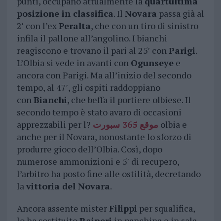
punti, occupano attualmente la
quartultima
posizione in classifica
. Il
Novara
passa già al
2′ con l’ex
Peralta
, che con un tiro di sinistro
infila il pallone all’angolino. I bianchi
reagiscono e trovano il pari al 25′ con
Parigi
.
L’Olbia si vede in avanti con
Ogunseye
e
ancora con Parigi. Ma all’inizio del secondo
tempo, al 47′, gli ospiti raddoppiano
con
Bianchi
, che beffa il portiere olbiese. Il
secondo tempo è stato avaro di occasioni
apprezzabili per l?
موقع 365 سبورت
olbia e
anche per il Novara, nonostante lo sforzo di
produrre gioco dell’Olbia. Così, dopo
numerose ammonizioni e 5′ di recupero,
l’arbitro ha posto fine alle ostilità, decretando
la
vittoria del Novara
.
Ancora assente mister
Filippi
per squalifica,
lo ha sostituito
Raineri
in panchina e in sala