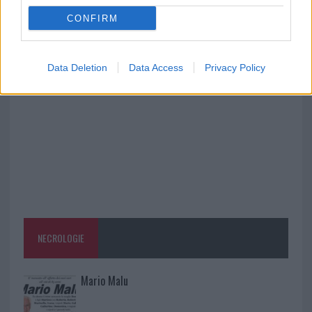
fine agosto
CONFIRM
Aggius conquista la classifica delle mete più
amate dell’estate 2026
Data Deletion
Data Access
Privacy Policy
NECROLOGIE
Mario Malu