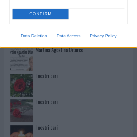
CONFIRM
Paolo Pinna
Data Deletion
Data Access
Privacy Policy
Martina Agostina Diturco
I nostri cari
I nostri cari
I nostri cari