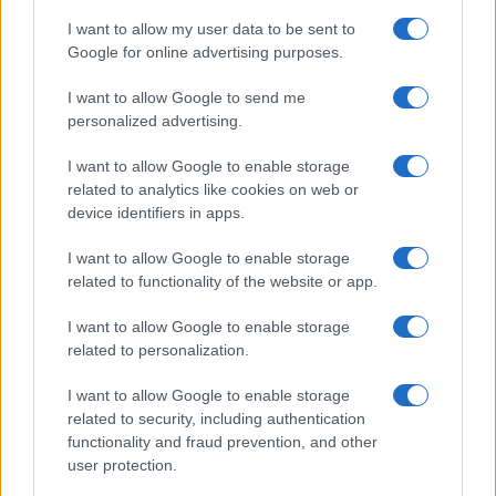
Controlli all’aeroporto di Olbia, sequestrati
I want to allow my user data to be sent to
caviale e sabbia rubata
Google for online advertising purposes.
I want to allow Google to send me
Migliori cliniche di estetica medicale avanzata
personalized advertising.
in Europa: classifica dei 5 centri di riferimento
pe…
I want to allow Google to enable storage
related to analytics like cookies on web or
device identifiers in apps.
I want to allow Google to enable storage
related to functionality of the website or app.
I want to allow Google to enable storage
related to personalization.
I want to allow Google to enable storage
NECROLOGIE
related to security, including authentication
functionality and fraud prevention, and other
user protection.
Mario Malu