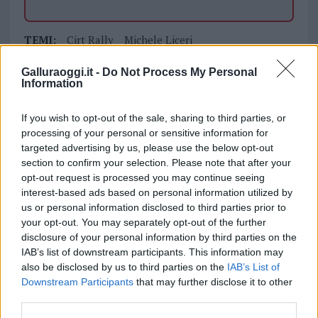
TEMI:
Cirt Rally
Michele Liceri
Porto Cervo Racing
Rally Sardegna
Galluraoggi.it -
Do Not Process My Personal
Rally Terra Sarda
Information
Rally Terra Valle Del Tevere E Arezzo
Salvatore Mendola
Ter Tour European Rally Series
If you wish to opt-out of the sale, sharing to third parties, or
processing of your personal or sensitive information for
Condividi l'articolo
targeted advertising by us, please use the below opt-out
section to confirm your selection. Please note that after your
F
T
Pi
W
S
opt-out request is processed you may continue seeing
a
w
n
h
h
interest-based ads based on personal information utilized by
us or personal information disclosed to third parties prior to
ce
it
te
at
a
your opt-out. You may separately opt-out of the further
Articolo precedente
b
te
re
s
re
disclosure of your personal information by third parties on the
Prossimo articolo
IAB’s list of downstream participants. This information may
o
r
st
A
also be disclosed by us to third parties on the
IAB’s List of
Downstream Participants
that may further disclose it to other
o
p
third parties.
NOTIZIE RECENTI
k
p