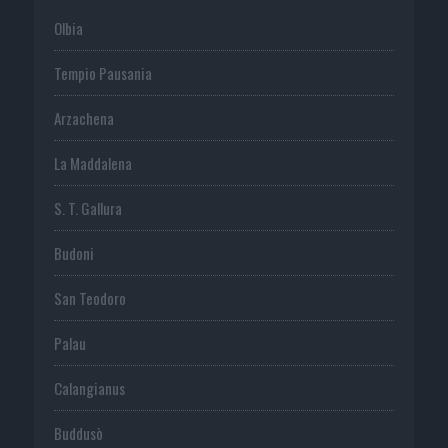
Olbia
Tempio Pausania
Arzachena
La Maddalena
S. T. Gallura
Budoni
San Teodoro
Palau
Calangianus
Buddusò