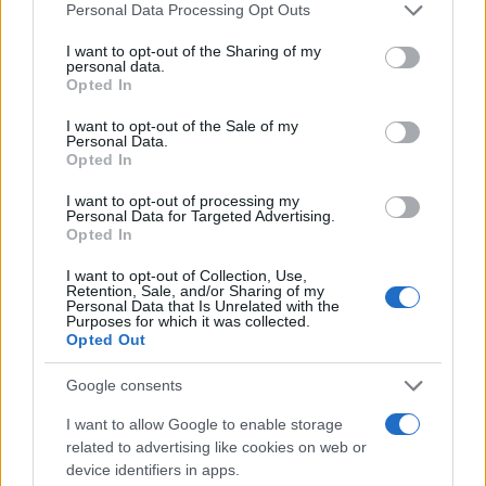
Please note that this website/app uses one or more Google
Personal Data Processing Opt Outs
services and may gather and store information including but
Raid nelle campagne di Berchidda, rischio per
not limited to your visit or usage behaviour. You may click to
I want to opt-out of the Sharing of my
la rete elettrica
personal data.
grant or deny consent to Google and its third-party tags to
Opted In
use your data for below specified purposes in below Google
consent section.
I want to opt-out of the Sale of my
Monte Pino, via i cancelli del cantiere: la Gallura
Personal Data.
ritrova la strada
Opted In
I want to opt-out of processing my
Personal Data for Targeted Advertising.
Nuovi stalli residenti a Palau, il Comune
Opted In
completa l’iter
I want to opt-out of Collection, Use,
Retention, Sale, and/or Sharing of my
Personal Data that Is Unrelated with the
Film internazionale, casting per comparse in
Purposes for which it was collected.
Opted Out
Costa Smeralda
Google consents
Porto Rotondo ospita la grande sfida della vela
I want to allow Google to enable storage
nell’estate 2026
related to advertising like cookies on web or
device identifiers in apps.