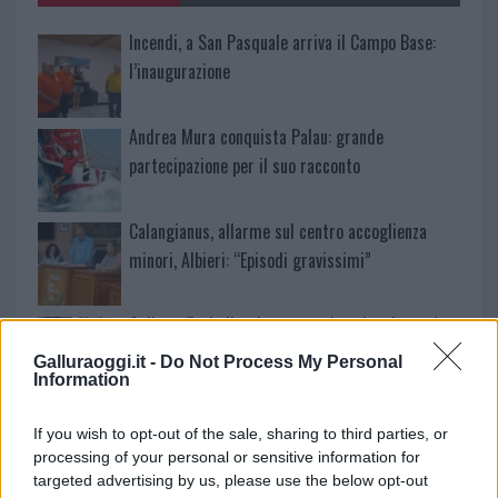
Incendi, a San Pasquale arriva il Campo Base:
l’inaugurazione
Andrea Mura conquista Palau: grande
partecipazione per il suo racconto
Calangianus, allarme sul centro accoglienza
minori, Albieri: “Episodi gravissimi”
Gallura, finti clienti svuotano le suite: furto da
50mila nel resort
Galluraoggi.it -
Do Not Process My Personal
Information
Meteo Olbia 7 agosto, sole e caldo tornano
If you wish to opt-out of the sale, sharing to third parties, or
protagonisti
processing of your personal or sensitive information for
targeted advertising by us, please use the below opt-out