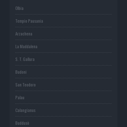
Olbia
Tempio Pausania
Arzachena
La Maddalena
S. T. Gallura
Budoni
San Teodoro
Palau
Calangianus
Buddusò