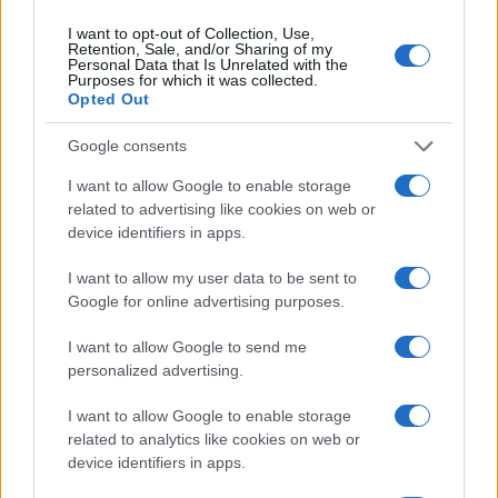
I want to opt-out of Collection, Use,
Retention, Sale, and/or Sharing of my
Personal Data that Is Unrelated with the
Purposes for which it was collected.
Paolo Pinna
Opted Out
Google consents
Martina Agostina Diturco
I want to allow Google to enable storage
related to advertising like cookies on web or
device identifiers in apps.
I nostri cari
I want to allow my user data to be sent to
Google for online advertising purposes.
I want to allow Google to send me
I nostri cari
personalized advertising.
I want to allow Google to enable storage
related to analytics like cookies on web or
I nostri cari
device identifiers in apps.