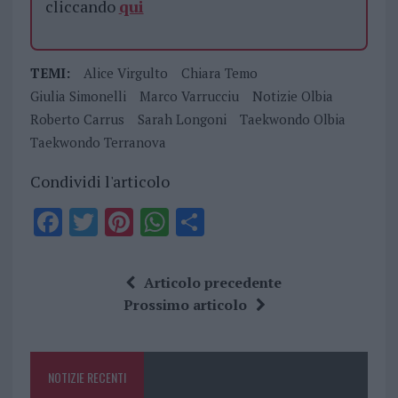
cliccando
qui
TEMI:
Alice Virgulto
Chiara Temo
Giulia Simonelli
Marco Varrucciu
Notizie Olbia
Roberto Carrus
Sarah Longoni
Taekwondo Olbia
Taekwondo Terranova
Condividi l'articolo
F
T
Pi
W
S
a
w
n
h
h
ce
it
te
at
a
Articolo precedente
b
te
re
s
re
Prossimo articolo
o
r
st
A
o
p
NOTIZIE RECENTI
k
p