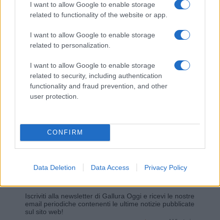
I want to allow Google to enable storage
related to functionality of the website or app.
Giovannimaria Cabras
I want to allow Google to enable storage
related to personalization.
I want to allow Google to enable storage
related to security, including authentication
functionality and fraud prevention, and other
user protection.
Invia un Comunicato Stampa
|
Pubblicità
|
Segnala
CONFIRM
Data Deletion
Data Access
Privacy Policy
Vuoi rimanere sempre aggiornato?
Iscriviti alla newsletter di Gallura Oggi e ricevi le nostre
email periodiche contenenti le ultime notizie pubblicate
sul sito web!