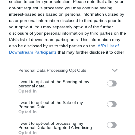
section to confirm your selection. Please note that after your
Test tunnel Olbia: rampe chiuse ancora fino a
opt-out request is processed you may continue seeing
fine agosto
interest-based ads based on personal information utilized by
us or personal information disclosed to third parties prior to
your opt-out. You may separately opt-out of the further
Aggius conquista la classifica delle mete più
disclosure of your personal information by third parties on the
amate dell’estate 2026
IAB’s list of downstream participants. This information may
also be disclosed by us to third parties on the
IAB’s List of
Downstream Participants
that may further disclose it to other
third parties.
Please note that this website/app uses one or more Google
Personal Data Processing Opt Outs
services and may gather and store information including but
not limited to your visit or usage behaviour. You may click to
I want to opt-out of the Sharing of my
personal data.
grant or deny consent to Google and its third-party tags to
Opted In
use your data for below specified purposes in below Google
consent section.
I want to opt-out of the Sale of my
Personal Data.
Opted In
NECROLOGIE
I want to opt-out of processing my
Personal Data for Targeted Advertising.
Mario Malu
Opted In