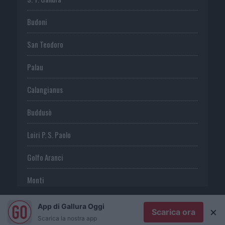
Budoni
San Teodoro
Palau
Calangianus
Buddusò
Loiri P. S. Paolo
Golfo Aranci
Monti
Telti
App di Gallura Oggi
×
Scarica ora
Scarica la nostra app