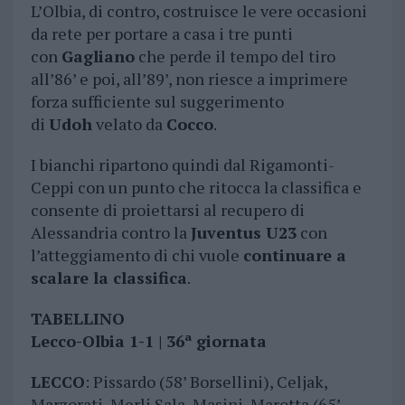
L’Olbia, di contro, costruisce le vere occasioni
da rete per portare a casa i tre punti
con
Gagliano
che perde il tempo del tiro
all’86’ e poi, all’89’, non riesce a imprimere
forza sufficiente sul suggerimento
di
Udoh
velato da
Cocco
.
I bianchi ripartono quindi dal Rigamonti-
Ceppi con un punto che ritocca la classifica e
consente di proiettarsi al recupero di
Alessandria contro la
Juventus U23
con
l’atteggiamento di chi vuole
continuare a
scalare la classifica
.
TABELLINO
Lecco-Olbia 1-1 | 36ª giornata
LECCO
: Pissardo (58’ Borsellini), Celjak,
Marzorati, Merli Sala, Masini, Marotta (65’