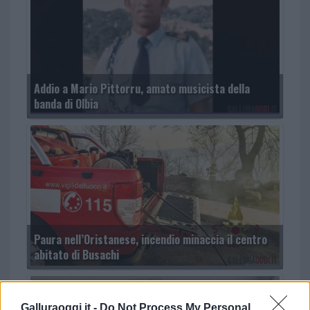
Addio a Mario Pittorru, amato musicista della
banda di Olbia
Paura nell’Oristanese, incendio minaccia il centro
abitato di Busachi
Galluraoggi.it -
Do Not Process My Personal