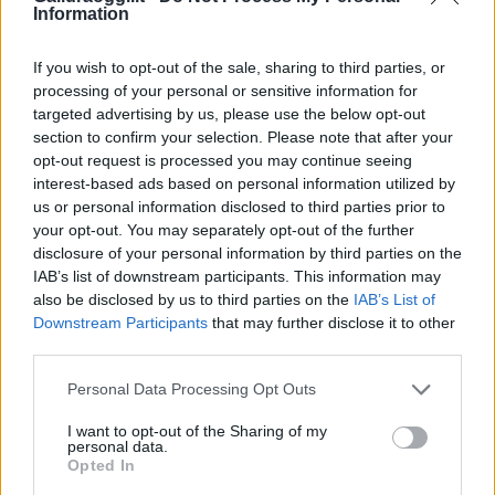
Information
If you wish to opt-out of the sale, sharing to third parties, or
processing of your personal or sensitive information for
targeted advertising by us, please use the below opt-out
section to confirm your selection. Please note that after your
opt-out request is processed you may continue seeing
interest-based ads based on personal information utilized by
us or personal information disclosed to third parties prior to
your opt-out. You may separately opt-out of the further
In Sardegna il 10% della popolazione non ha
disclosure of your personal information by third parties on the
neanche un vaccino contro il covid
IAB’s list of downstream participants. This information may
also be disclosed by us to third parties on the
IAB’s List of
Downstream Participants
that may further disclose it to other
third parties.
Please note that this website/app uses one or more Google
Personal Data Processing Opt Outs
services and may gather and store information including but
not limited to your visit or usage behaviour. You may click to
I want to opt-out of the Sharing of my
personal data.
grant or deny consent to Google and its third-party tags to
Opted In
use your data for below specified purposes in below Google