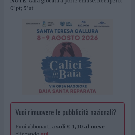
NOTE
: Gara giocata a porte chiuse. Recupero:
0’ pt; 5’ st
Vuoi rimuovere le pubblicità nazionali?
Puoi abbonarti a
soli € 1,10 al mese
cliccando
qui