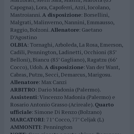
Capogna), Lora, Capoferri, Azzi, Iocolano,
Mastroianni.
A disposizione
: Borsellini,
Malgrati, Malinverno, Nannini, Emmausso,
Raggio, Bolzoni.
Allenatore
: Gaetano
D’Agostino
OLBIA
: Tornaghi, Arboleda, La Rosa, Emerson,
Cadili, Pennington, Ladinetti, Occhioni (85’
Belloni), Biancu (85’ Gagliano), Ragatzu (66’
Cocco), Udoh.
A disposizione
: Van der Want,
Cabras, Putzu, Secci, Demarcus, Marigosu.
Allenatore
: Max Canzi
ARBITRO
: Dario Madonia (Palermo).
Assistenti
: Vincenzo Madonia (Palermo) e
Rosario Antonio Grasso (Acireale).
Quarto
ufficiale
: Simone Di Renzo (Bolzano)
MARCATORI
: 71’ Cocco, 77’ Celjak (L)
AMMONITI
: Pennington