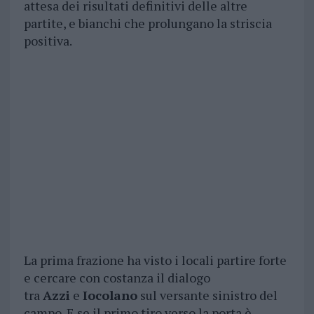
attesa dei risultati definitivi delle altre
partite, e bianchi che prolungano la striscia
positiva.
La prima frazione ha visto i locali partire forte
e cercare con costanza il dialogo
tra
Azzi
e
Iocolano
sul versante sinistro del
campo. E se il primo tiro verso la porta è