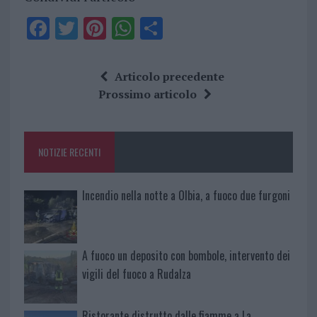
F
T
Pi
W
S
a
w
n
h
h
ce
it
te
at
a
Articolo precedente
b
te
re
s
re
Prossimo articolo
o
r
st
A
o
p
NOTIZIE RECENTI
k
p
Incendio nella notte a Olbia, a fuoco due furgoni
A fuoco un deposito con bombole, intervento dei
vigili del fuoco a Rudalza
Ristorante distrutto dalle fiamme a La