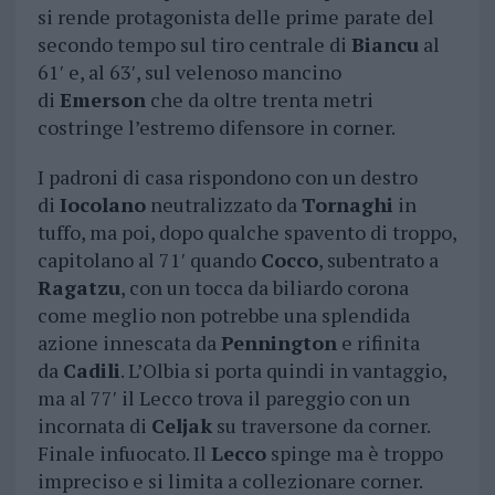
si rende protagonista delle prime parate del
secondo tempo sul tiro centrale di
Biancu
al
61′ e, al 63′, sul velenoso mancino
di
Emerson
che da oltre trenta metri
costringe l’estremo difensore in corner.
I padroni di casa rispondono con un destro
di
Iocolano
neutralizzato da
Tornaghi
in
tuffo, ma poi, dopo qualche spavento di troppo,
capitolano al 71′ quando
Cocco
, subentrato a
Ragatzu
, con un tocca da biliardo corona
come meglio non potrebbe una splendida
azione innescata da
Pennington
e rifinita
da
Cadili
. L’Olbia si porta quindi in vantaggio,
ma al 77′ il Lecco trova il pareggio con un
incornata di
Celjak
su traversone da corner.
Finale infuocato. Il
Lecco
spinge ma è troppo
impreciso e si limita a collezionare corner.