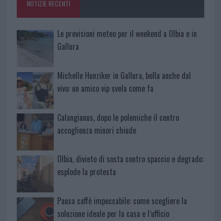
NOTIZIE RECENTI
k
p
Le previsioni meteo per il weekend a Olbia e in
Gallura
Michelle Hunziker in Gallura, bella anche dal
vivo: un amico vip svela come fa
Calangianus, dopo le polemiche il centro
accoglienza minori chiude
Olbia, divieto di sosta contro spaccio e degrado:
esplode la protesta
Pausa caffè impeccabile: come scegliere la
soluzione ideale per la casa e l’ufficio