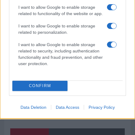
I want to allow Google to enable storage
related to functionality of the website or app.
I want to allow Google to enable storage
Ricevi le nostre ultime news
related to personalization.
I want to allow Google to enable storage
da
Google News
related to security, including authentication
functionality and fraud prevention, and other
user protection.
Condividi l'articolo
F
T
Pi
W
S
CONFIRM
a
w
n
h
h
ce
it
te
at
a
Articolo precedente
Data Deletion
Data Access
Privacy Policy
b
te
re
s
re
Prossimo articolo
o
r
st
A
o
p