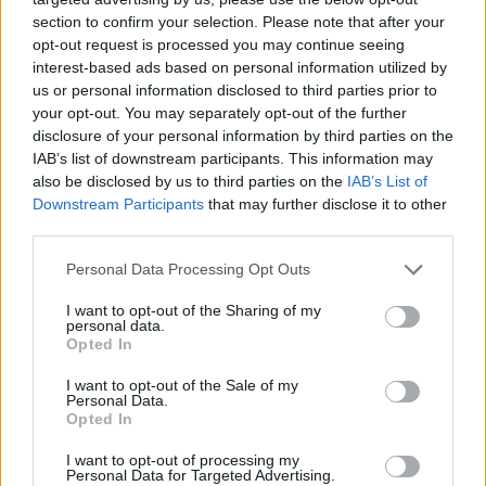
section to confirm your selection. Please note that after your
opt-out request is processed you may continue seeing
interest-based ads based on personal information utilized by
us or personal information disclosed to third parties prior to
your opt-out. You may separately opt-out of the further
disclosure of your personal information by third parties on the
IAB’s list of downstream participants. This information may
also be disclosed by us to third parties on the
IAB’s List of
Downstream Participants
that may further disclose it to other
third parties.
Vuoi rimuovere le pubblicità nazionali?
Please note that this website/app uses one or more Google
Personal Data Processing Opt Outs
services and may gather and store information including but
Puoi abbonarti a
soli € 1,10 al mese
not limited to your visit or usage behaviour. You may click to
I want to opt-out of the Sharing of my
cliccando
qui
personal data.
grant or deny consent to Google and its third-party tags to
Opted In
use your data for below specified purposes in below Google
consent section.
Sei già abbonato?
I want to opt-out of the Sale of my
Personal Data.
Opted In
Puoi effettuare l'accesso andando nella
I want to opt-out of processing my
sezione
Login
dal menù del sito o
Personal Data for Targeted Advertising.