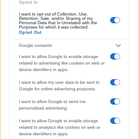
cliccando
qui
Opted In
I want to opt-out of Collection, Use,
Retention, Sale, and/or Sharing of my
Personal Data that Is Unrelated with the
TEMI:
Bungee Jumping Abruzzo
Purposes for which it was collected.
Opted Out
Parete Rocciosa Alghero
Ponti Adrenalinici Basilicata
Sport Estremi
Google consents
Sport Estremi Dove Praticarli
Sport Estremi Italia
I want to allow Google to enable storage
related to advertising like cookies on web or
Inviaci le tue segnalazioni,
device identifiers in apps.
i tuoi video e le tue foto
Su WhatsApp al numero +39
I want to allow my user data to be sent to
345 356 7512
Google for online advertising purposes.
I want to allow Google to send me
personalized advertising.
Notizie in tempo reale?
I want to allow Google to enable storage
Entra nel canale telegram di
related to analytics like cookies on web or
device identifiers in apps.
GalluraOggi.it