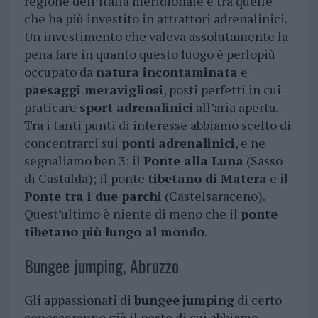
regione dell’Italia meridionale è tra quelle
che ha più investito in attrattori adrenalinici.
Un investimento che valeva assolutamente la
pena fare in quanto questo luogo è perlopiù
occupato da
natura incontaminata
e
paesaggi meravigliosi
, posti perfetti in cui
praticare
sport adrenalinici
all’aria aperta.
Tra i tanti punti di interesse abbiamo scelto di
concentrarci sui
ponti
adrenalinici
, e ne
segnaliamo ben 3: il
Ponte alla Luna
(Sasso
di Castalda); il ponte
tibetano di Matera
e il
Ponte tra i due parchi
(Castelsaraceno).
Quest’ultimo è niente di meno che il
ponte
tibetano più lungo al mondo
.
Bungee jumping, Abruzzo
Gli appassionati di
bungee
jumping
di certo
conosceranno già il posto di cui abbiamo