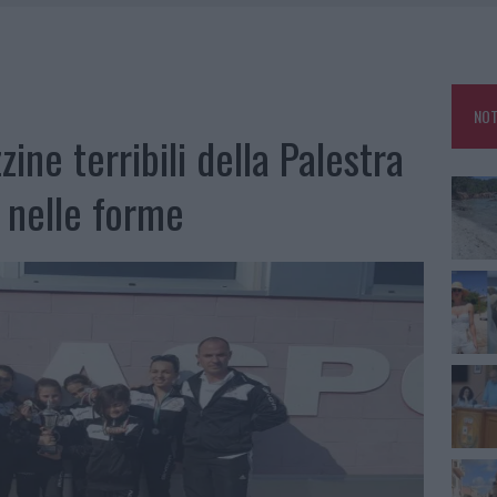
HE IL CENTRO ACCOGLIENZA MINORI CHIUDE
RO SPACCIO E DEGRADO: ESPLODE LA PROTESTA
SCEGLIERE LA SOLUZIONE IDEALE PER LA CASA E L’UFFICIO
NOT
KEND A OLBIA E IN GALLURA
ine terribili della Palestra
 nelle forme