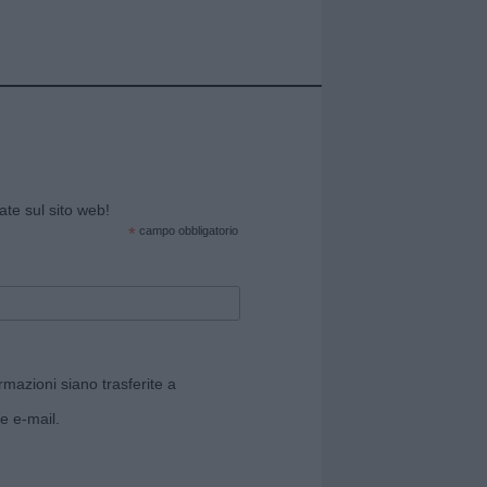
cate sul sito web!
*
campo obbligatorio
rmazioni siano trasferite a
e e-mail.