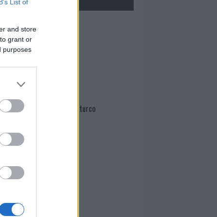
B’s List of
Mario Malu
er and store
to grant or
ed purposes
Paolo Pinna
Martina Agostina Diturco
I nostri cari
I nostri cari