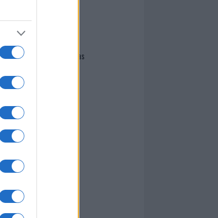
I nostri cari
Giovannimaria Cabras