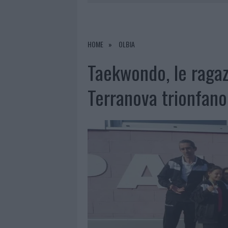
7 AGOSTO 2026
|
CALANGIANUS, DOPO LE POLEMIC
7 AGOSTO 2026
|
OLBIA, DIVIETO DI SOSTA CONT
7 AGOSTO 2026
|
PAUSA CAFFÈ IMPECCABILE: COME 
HOME
OLBIA
7 AGOSTO 2026
|
LE PREVISIONI METEO PER IL WEE
Taekwondo, le ragazz
Terranova trionfano