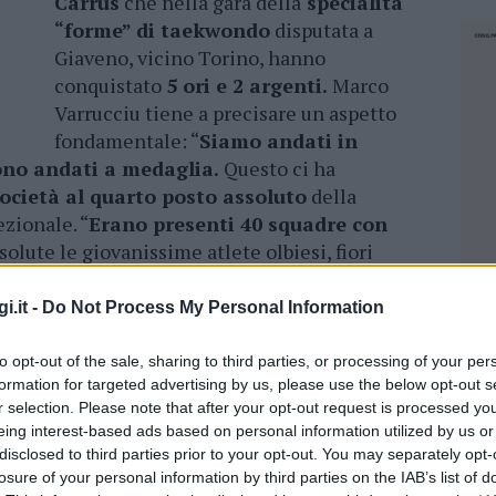
Carrus
che nella gara della
specialità
“forme” di taekwondo
disputata a
Giaveno, vicino Torino, hanno
conquistato
5 ori e 2 argenti.
Marco
Varrucciu tiene a precisare un aspetto
fondamentale: “
Siamo andati in
sono andati a medaglia.
Questo ci ha
ocietà al quarto posto assoluto
della
zionale. “
Erano presenti 40 squadre con
solute le giovanissime atlete olbiesi, fiori
 Anedda
, Giulia Galbiati,
Chiara Piredda
e
gradino più alto del podio, mentre
Rebecca
i.it -
Do Not Process My Personal Information
vate seconde”.
to opt-out of the sale, sharing to third parties, or processing of your per
 In cosa consiste la specialità “forme” ? “Si
formation for targeted advertising by us, please use the below opt-out s
r selection. Please note that after your opt-out request is processed y
ella durata di circa 45 secondi
davanti alla
eing interest-based ads based on personal information utilized by us or
di difesa e calci
di cui vengono valutate
disclosed to third parties prior to your opt-out. You may separately opt-
daglia d’oro anche per il
Maestro Carrus
tra i
losure of your personal information by third parties on the IAB’s list of
NEC
ente contento: “
Stiamo raccogliendo i
frutti