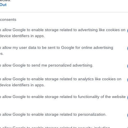
Out
azionali?
consents
 mese
cliccando
qui
o allow Google to enable storage related to advertising like cookies on
evice identifiers in apps.
o allow my user data to be sent to Google for online advertising
s.
do nella sezione
Login
dal menù del sito o
to allow Google to send me personalized advertising.
o allow Google to enable storage related to analytics like cookies on
do
evice identifiers in apps.
lazioni, i tuoi video e le tue foto
o allow Google to enable storage related to functionality of the website
ro +39 345 356 7512
o allow Google to enable storage related to personalization.
o allow Google to enable storage related to security, including