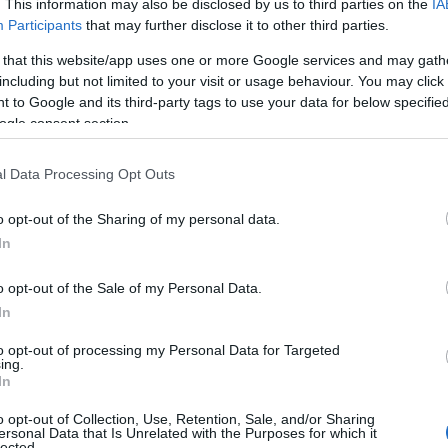
. This information may also be disclosed by us to third parties on the
IA
mana in cui non ci sono in programma gare
Participants
that may further disclose it to other third parties.
re allenamenti collegiali in altre palestre
 that this website/app uses one or more Google services and may gath
rescere.
“E’ fondamentale. Se si vuole
including but not limited to your visit or usage behaviour. You may click 
’esterno”.
 to Google and its third-party tags to use your data for below specifi
ogle consent section.
a si aspettavano
un esito così entusiasmante
inceramente
eravamo ottimisti,
ma le nostre
l Data Processing Opt Outs
reso ulteriormente sfoderando
prestazioni
un altro test da brividi:
i Campionati
o opt-out of the Sharing of my personal data.
ca Padre e
Luisa Ledda
(assente a Giaveno)
In
esentativa regionale
che difenderà i colori
o opt-out of the Sale of my Personal Data.
 Roberto Carrus
. Per la nostra piccola
In
me. Siamo
orgogliosi e fieri
di tutto questo,
tati e raggiunti con
un impegno costante sul
to opt-out of processing my Personal Data for Targeted
ing.
In
o opt-out of Collection, Use, Retention, Sale, and/or Sharing
ersonal Data that Is Unrelated with the Purposes for which it
lected.