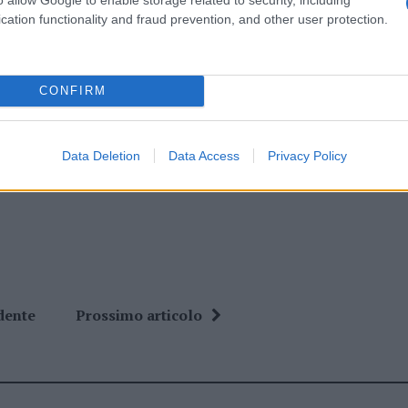
eale?
cation functionality and fraud prevention, and other user protection.
gram di GalluraOggi.it
CONFIRM
ime news da
Google News
Data Deletion
Data Access
Privacy Policy
dente
Prossimo articolo