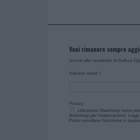
k
p
Vuoi rimanere sempre agg
Iscriviti alla newsletter di Gallura O
*
Indirizzo email
Privacy
Utilizziamo Mailchimp come piatt
Mailchimp per l'elaborazione.
Leggi 
Potrai annullare l'iscrizione in qual