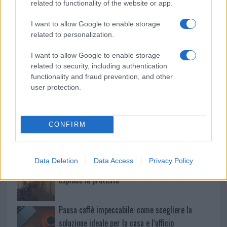
related to functionality of the website or app.
Maddalena, incendio a Monti d’à rena
I want to allow Google to enable storage
related to personalization.
Le previsioni meteo per il weekend a Olbia e in
Gallura
I want to allow Google to enable storage
related to security, including authentication
functionality and fraud prevention, and other
Michelle Hunziker in Gallura, bella anche dal
user protection.
vivo: un amico vip svela come fa
Calangianus, dopo le polemiche il centro
CONFIRM
accoglienza minori chiude
Data Deletion
Data Access
Privacy Policy
Olbia, divieto di sosta contro spaccio e degrado:
esplode la protesta
Pausa caffè impeccabile: come scegliere la
soluzione ideale per la casa e l’ufficio