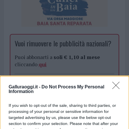
Vuoi rimuovere le pubblicità nazionali?
Puoi abbonarti a
soli € 1,10 al mese
cliccando
qui
Sei già abbonato?
Galluraoggi.it -
Do Not Process My Personal
Information
Puoi effettuare l'accesso andando nella
sezione
Login
dal menù del sito o
If you wish to opt-out of the sale, sharing to third parties, or
cliccando
qui
processing of your personal or sensitive information for
targeted advertising by us, please use the below opt-out
section to confirm your selection. Please note that after your