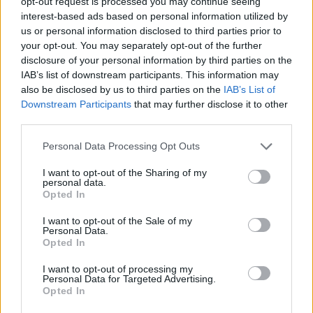
opt-out request is processed you may continue seeing
TEMI:
Arbitro Olbia
Giovanili Olbia
interest-based ads based on personal information utilized by
Marino Olbia
Notizie Olbia
Olbia Calcio
us or personal information disclosed to third parties prior to
Olbia Polrte Chiuse
Presidente Olbia
your opt-out. You may separately opt-out of the further
Tifosi Arbitro
disclosure of your personal information by third parties on the
IAB’s list of downstream participants. This information may
also be disclosed by us to third parties on the
IAB’s List of
Inviaci le tue segnalazioni,
Downstream Participants
that may further disclose it to other
i tuoi video e le tue foto
third parties.
Su WhatsApp al numero +39
345 356 7512
Please note that this website/app uses one or more Google
Personal Data Processing Opt Outs
services and may gather and store information including but
not limited to your visit or usage behaviour. You may click to
I want to opt-out of the Sharing of my
personal data.
grant or deny consent to Google and its third-party tags to
Opted In
use your data for below specified purposes in below Google
Notizie in tempo reale?
consent section.
I want to opt-out of the Sale of my
Entra nel canale telegram di
Personal Data.
Opted In
GalluraOggi.it
I want to opt-out of processing my
Personal Data for Targeted Advertising.
Opted In