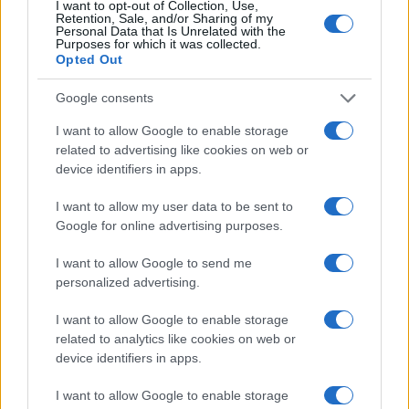
I want to opt-out of Collection, Use,
Retention, Sale, and/or Sharing of my
Ricevi le nostre ultime news
Personal Data that Is Unrelated with the
Purposes for which it was collected.
Opted Out
da
Google News
Google consents
I want to allow Google to enable storage
Condividi l'articolo
related to advertising like cookies on web or
device identifiers in apps.
F
T
Pi
W
S
a
w
n
h
h
I want to allow my user data to be sent to
Google for online advertising purposes.
ce
it
te
at
a
Articolo precedente
b
te
re
s
re
I want to allow Google to send me
Prossimo articolo
personalized advertising.
o
r
st
A
o
p
I want to allow Google to enable storage
related to analytics like cookies on web or
NOTIZIE RECENTI
k
p
device identifiers in apps.
I want to allow Google to enable storage
Ristorante distrutto dalle fiamme a La