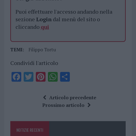
Puoi effettuare l'accesso andando nella
sezione
Login
dal menù del sito o
cliccando
qui
TEMI:
Filippo Tortu
Condividi l'articolo
F
T
Pi
W
S
a
w
n
h
h
ce
it
te
at
a
Articolo precedente
b
te
re
s
re
Prossimo articolo
o
r
st
A
o
p
NOTIZIE RECENTI
k
p