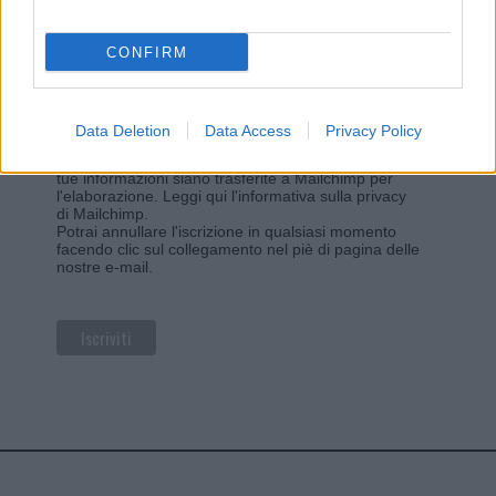
*
campo obbligatorio
*
Indirizzo email
CONFIRM
Privacy
Data Deletion
Data Access
Privacy Policy
Utilizziamo Mailchimp come piattaforma di
marketing. Iscrivendoti alla newsletter accetti che le
tue informazioni siano trasferite a Mailchimp per
l'elaborazione.
Leggi qui l'informativa sulla privacy
di Mailchimp
.
Potrai annullare l'iscrizione in qualsiasi momento
facendo clic sul collegamento nel piè di pagina delle
nostre e-mail.