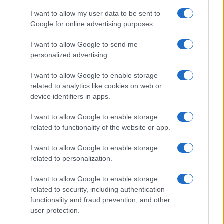
I want to allow my user data to be sent to
Google for online advertising purposes.
Giovannimaria Cabras
I want to allow Google to send me
personalized advertising.
I want to allow Google to enable storage
related to analytics like cookies on web or
device identifiers in apps.
Invia un Comunicato Stampa
|
Pubblicità
|
Segnala
I want to allow Google to enable storage
related to functionality of the website or app.
I want to allow Google to enable storage
related to personalization.
I want to allow Google to enable storage
Vuoi rimanere sempre aggiornato?
related to security, including authentication
functionality and fraud prevention, and other
Iscriviti alla newsletter di Gallura Oggi e ricevi le nostre
email periodiche contenenti le ultime notizie pubblicate
user protection.
sul sito web!