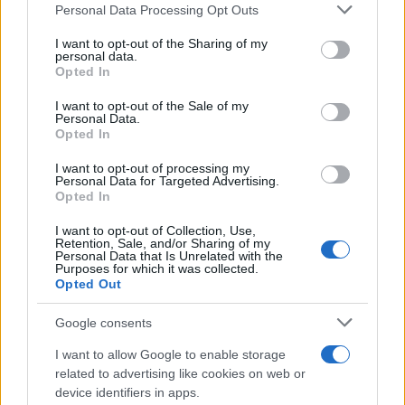
Please note that this website/app uses one or more Google
Personal Data Processing Opt Outs
services and may gather and store information including but
not limited to your visit or usage behaviour. You may click to
I want to opt-out of the Sharing of my
personal data.
grant or deny consent to Google and its third-party tags to
Paolo Pinna
Opted In
use your data for below specified purposes in below Google
consent section.
I want to opt-out of the Sale of my
Personal Data.
Opted In
Martina Agostina Diturco
I want to opt-out of processing my
Personal Data for Targeted Advertising.
Opted In
I nostri cari
I want to opt-out of Collection, Use,
Retention, Sale, and/or Sharing of my
Personal Data that Is Unrelated with the
Purposes for which it was collected.
Opted Out
I nostri cari
Google consents
I want to allow Google to enable storage
related to advertising like cookies on web or
I nostri cari
device identifiers in apps.