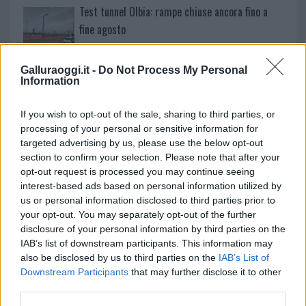
Test tunnel Olbia: rampe chiuse ancora fino a
fine agosto
Aggius conquista la classifica delle mete più
Galluraoggi.it -
Do Not Process My Personal
Information
amate dell’estate 2026
If you wish to opt-out of the sale, sharing to third parties, or
processing of your personal or sensitive information for
targeted advertising by us, please use the below opt-out
section to confirm your selection. Please note that after your
opt-out request is processed you may continue seeing
interest-based ads based on personal information utilized by
us or personal information disclosed to third parties prior to
your opt-out. You may separately opt-out of the further
disclosure of your personal information by third parties on the
IAB’s list of downstream participants. This information may
also be disclosed by us to third parties on the
IAB’s List of
NECROLOGIE
Downstream Participants
that may further disclose it to other
third parties.
Mario Malu