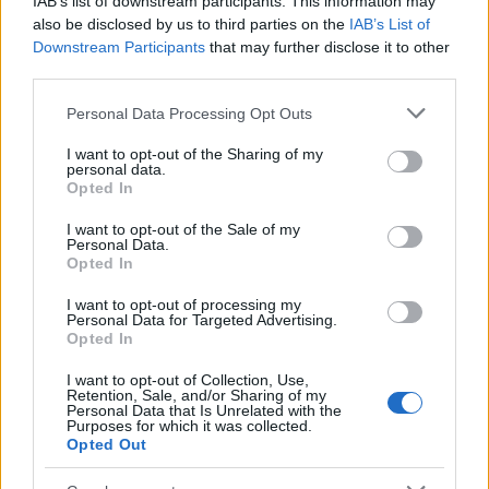
IAB’s list of downstream participants. This information may
also be disclosed by us to third parties on the
IAB’s List of
Downstream Participants
that may further disclose it to other
third parties.
Please note that this website/app uses one or more Google
Personal Data Processing Opt Outs
services and may gather and store information including but
not limited to your visit or usage behaviour. You may click to
I want to opt-out of the Sharing of my
personal data.
grant or deny consent to Google and its third-party tags to
Opted In
use your data for below specified purposes in below Google
consent section.
I want to opt-out of the Sale of my
Personal Data.
Opted In
I want to opt-out of processing my
Personal Data for Targeted Advertising.
Opted In
I want to opt-out of Collection, Use,
Retention, Sale, and/or Sharing of my
Personal Data that Is Unrelated with the
Purposes for which it was collected.
Vuoi rimuovere le pubblicità nazionali?
Opted Out