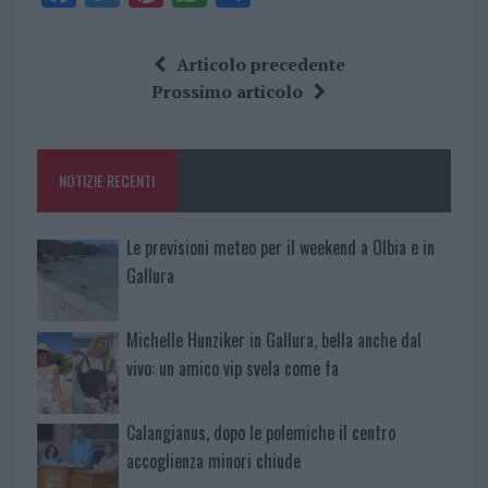
a
w
n
h
h
ce
it
te
at
a
Articolo precedente
b
te
re
s
re
Prossimo articolo
o
r
st
A
o
p
NOTIZIE RECENTI
k
p
Le previsioni meteo per il weekend a Olbia e in
Gallura
Michelle Hunziker in Gallura, bella anche dal
vivo: un amico vip svela come fa
Calangianus, dopo le polemiche il centro
accoglienza minori chiude