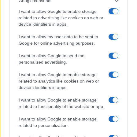
Google consents
Puoi abbonarti a
soli € 1,10 al mese
cliccando
qui
I want to allow Google to enable storage
related to advertising like cookies on web or
device identifiers in apps.
Sei già abbonato?
I want to allow my user data to be sent to
Google for online advertising purposes.
Puoi effettuare l'accesso andando nella
sezione
Login
dal menù del sito o
I want to allow Google to send me
cliccando
qui
personalized advertising.
I want to allow Google to enable storage
related to analytics like cookies on web or
TEMI:
Come Creare Pdf
Come Modificare Pdf
device identifiers in apps.
Convertire Pdf
Creare Pdf
File Pdf
Modificare Pdf
I want to allow Google to enable storage
related to functionality of the website or app.
Notizie in tempo reale?
I want to allow Google to enable storage
Entra nel canale telegram di
related to personalization.
GalluraOggi.it