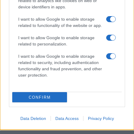
related to analytics like cookies on web or
device identifiers in apps.
I want to allow Google to enable storage
I nostri cari
related to functionality of the website or app.
I want to allow Google to enable storage
related to personalization.
Giovannimaria Cabras
I want to allow Google to enable storage
related to security, including authentication
functionality and fraud prevention, and other
user protection.
CONFIRM
Invia un Comunicato Stampa
|
Pubblicità
|
Segnala
Data Deletion
Data Access
Privacy Policy