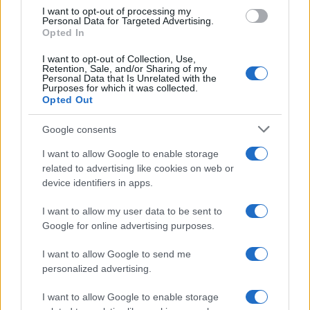
I want to opt-out of processing my
Personal Data for Targeted Advertising.
NECROLOGIE
Opted In
I want to opt-out of Collection, Use,
Retention, Sale, and/or Sharing of my
Mario Malu
Personal Data that Is Unrelated with the
Purposes for which it was collected.
Opted Out
Paolo Pinna
Google consents
I want to allow Google to enable storage
related to advertising like cookies on web or
device identifiers in apps.
Martina Agostina Diturco
I want to allow my user data to be sent to
Google for online advertising purposes.
I nostri cari
I want to allow Google to send me
personalized advertising.
I want to allow Google to enable storage
I nostri cari