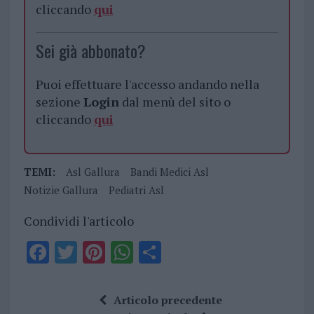
cliccando
qui
Sei già abbonato?
Puoi effettuare l'accesso andando nella
sezione
Login
dal menù del sito o
cliccando
qui
TEMI:
Asl Gallura
Bandi Medici Asl
Notizie Gallura
Pediatri Asl
Condividi l'articolo
F
T
Pi
W
S
a
w
n
h
h
ce
it
te
at
a
Articolo precedente