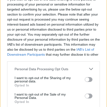
pe…
processing of your personal or sensitive information for
Incendi, a San Pasquale arriva il Campo Base:
targeted advertising by us, please use the below opt-out
section to confirm your selection. Please note that after your
l’inaugurazione
opt-out request is processed you may continue seeing
interest-based ads based on personal information utilized by
Andrea Mura conquista Palau: grande
us or personal information disclosed to third parties prior to
your opt-out. You may separately opt-out of the further
partecipazione per il suo racconto
disclosure of your personal information by third parties on the
IAB’s list of downstream participants. This information may
Calangianus, allarme sul centro accoglienza
also be disclosed by us to third parties on the
IAB’s List of
Downstream Participants
that may further disclose it to other
minori, Albieri: “Episodi gravissimi”
third parties.
Please note that this website/app uses one or more Google
Personal Data Processing Opt Outs
services and may gather and store information including but
not limited to your visit or usage behaviour. You may click to
I want to opt-out of the Sharing of my
personal data.
grant or deny consent to Google and its third-party tags to
Opted In
use your data for below specified purposes in below Google
consent section.
I want to opt-out of the Sale of my
Personal Data.
Opted In