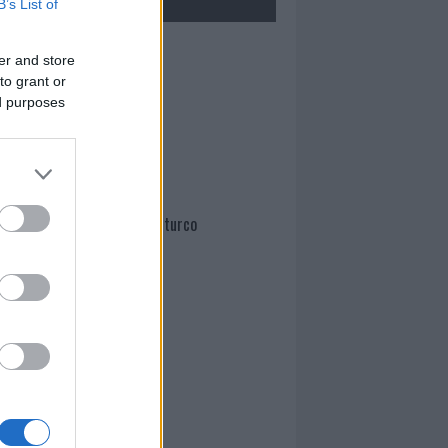
B’s List of
Mario Malu
er and store
to grant or
ed purposes
Paolo Pinna
Martina Agostina Diturco
I nostri cari
I nostri cari