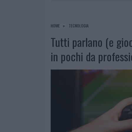
6 AGOSTO 2026
|
ALLARME TRUFFE A BERCHIDDA, 
6 AGOSTO 2026
|
METEO OLBIA 7 AGOSTO, SOLE 
6 AGOSTO 2026
|
TEST TUNNEL OLBIA: RAMPE CHI
HOME
TECNOLOGIA
6 AGOSTO 2026
|
AGGIUS CONQUISTA LA CLASSIFI
Tutti parlano (e gio
in pochi da professi