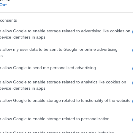
Out
orts è stata la possibilità di organizzare dei
ia i giocatori professionisti che i gamer che si
consents
 gaming, come quelli che si sono allentati in
o allow Google to enable storage related to advertising like cookies on
rovato le tante proposte di gioco.
evice identifiers in apps.
e dei professionisti, infatti, ma si
o allow my user data to be sent to Google for online advertising
tempo con dei giochi che diventeranno sempre
s.
roppo lontano. Questi tornei possono essere
to allow Google to send me personalized advertising.
e (single player) che a squadre (team), in base
o allow Google to enable storage related to analytics like cookies on
evice identifiers in apps.
n Italia
sono quelli legati allo sport più
cio. I videogiochi di calcio come
FIFA
e
PES
,
o allow Google to enable storage related to functionality of the website
seguiti (con particolare riferimento alla
eSerie
nei
strategici
come
StarCraft
o i
MOBA
o allow Google to enable storage related to personalization.
 come
Dota 2
e
League of Legends
attirano un
latori
di guida
, per gli amanti della Formula
o allow Google to enable storage related to security, including