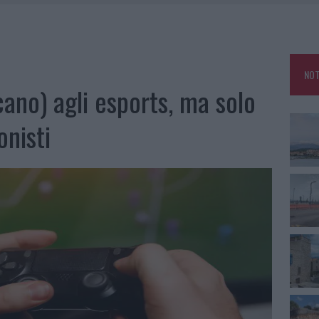
FALSI INCARICATI BUSSANO ALLE PORTE
E CALDO TORNANO PROTAGONISTI
USE ANCORA FINO A FINE AGOSTO
NOT
CA DELLE METE PIÙ AMATE DELL’ESTATE 2026
cano) agli esports, ma solo
onisti