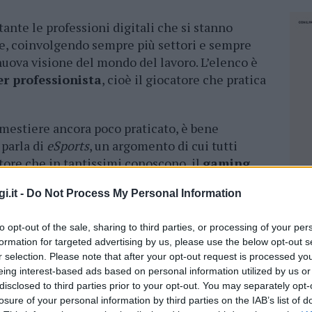
 tante le professioni digitali che si stanno
e, coinvolgendo sempre più settori e sempre
nuova visione del mondo del lavoro. L’elenco è
r professionista
, cioè il giocatore che pratica
estiere ancora poco praticato, è bene
 parla di
eSports
, un argomento di cui tutti
tore che in tantissimi conoscono, il
gaming
.
i.it -
Do Not Process My Personal Information
to opt-out of the sale, sharing to third parties, or processing of your per
tolo nella categoria dei videogiochi
,
formation for targeted advertising by us, please use the below opt-out s
i chiunque può partecipare. L’unica differenza
r selection. Please note that after your opt-out request is processed y
dal momento che gli eSports appartengono più
eing interest-based ads based on personal information utilized by us or
e a quello puramente ludico.
disclosed to third parties prior to your opt-out. You may separately opt-
losure of your personal information by third parties on the IAB’s list of
NEC