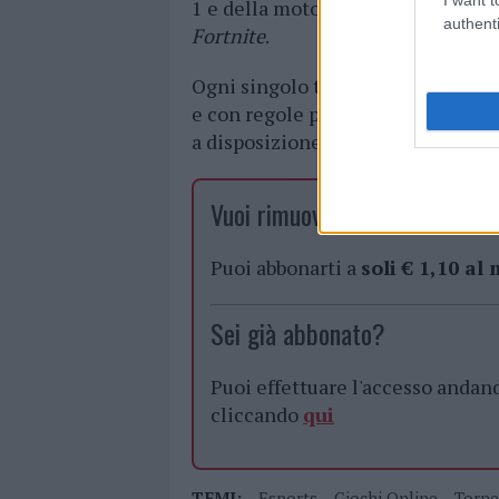
1 e della moto GP, o i
videogioch
authenti
Fortnite
.
Ogni singolo torneo, disputato in 
e con regole precise, prevede ch
a disposizione del giocatore vinci
Vuoi rimuovere le pubblicità n
Puoi abbonarti a
soli € 1,10 al
Sei già abbonato?
Puoi effettuare l'accesso andan
cliccando
qui
TEMI:
Esports
Giochi Online
Torne