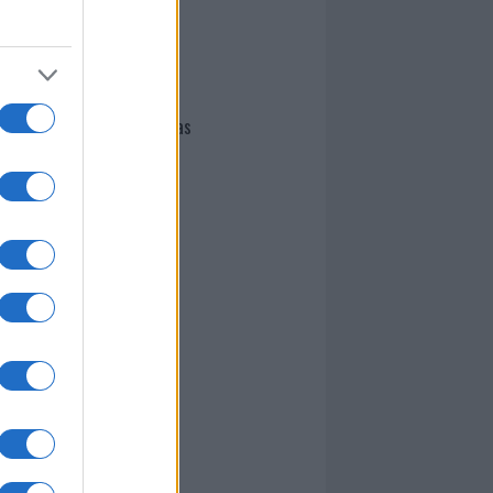
I nostri cari
Giovannimaria Cabras