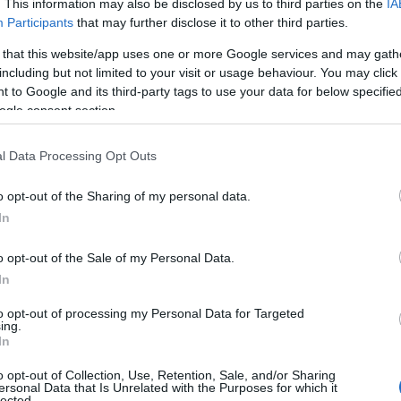
 eSports possono anche essere individuati come
. This information may also be disclosed by us to third parties on the
IA
n scendono in pista per gareggiare contro i
Participants
that may further disclose it to other third parties.
 ad un PC o ad una console di gioco e
 that this website/app uses one or more Google services and may gath
including but not limited to your visit or usage behaviour. You may click 
 to Google and its third-party tags to use your data for below specifi
in un
gamer professionista che nella vita è
ogle consent section.
he sceglie di cimentarsi anche nell’ambito
o. In Italia, ma anche nel resto del mondo, si
l Data Processing Opt Outs
ine che dal vivo, dunque questi atleti possono
roprio come se fossero su un campo di gioco.
o opt-out of the Sharing of my personal data.
In
iù in crescita e ricco di riconoscimenti, è molto
o opt-out of the Sale of my Personal Data.
mente da sfatare, del giocatore di videogiochi
In
 fuori dal proprio controllo. Sebbene il
gioco
re sempre il primo obiettivo da raggiungere
to opt-out of processing my Personal Data for Targeted
t molto difficilmente lo farà con spirito
ing.
In
o opt-out of Collection, Use, Retention, Sale, and/or Sharing
ersonal Data that Is Unrelated with the Purposes for which it
lected.