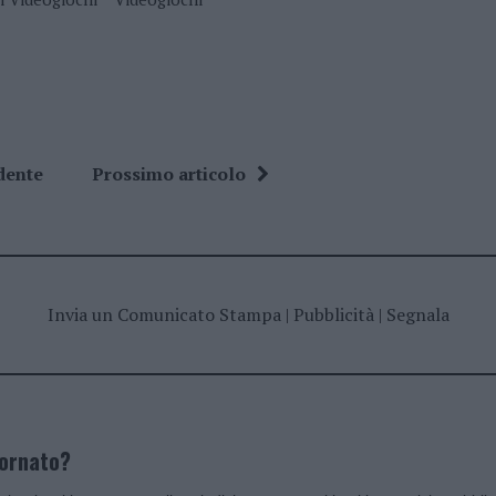
dente
Prossimo articolo
Invia un Comunicato Stampa
|
Pubblicità
|
Segnala
iornato?