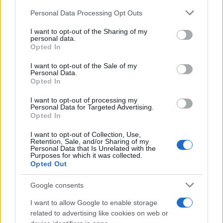
Please note that this website/app uses one or more Google
Personal Data Processing Opt Outs
services and may gather and store information including but
È morto Francesco Guccini, il maestro che
not limited to your visit or usage behaviour. You may click to
I want to opt-out of the Sharing of my
rifiutò la Costa Smeralda
personal data.
grant or deny consent to Google and its third-party tags to
Opted In
use your data for below specified purposes in below Google
consent section.
Nuovo sportello rifiuti a Palau, una svolta per gli
I want to opt-out of the Sale of my
Personal Data.
utenti
Opted In
I want to opt-out of processing my
Personal Data for Targeted Advertising.
Opted In
I want to opt-out of Collection, Use,
Retention, Sale, and/or Sharing of my
Personal Data that Is Unrelated with the
Purposes for which it was collected.
Opted Out
Google consents
I want to allow Google to enable storage
NECROLOGIE
related to advertising like cookies on web or