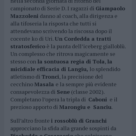
nella seconda giornata di ritorno del
campionato di Serie D. I ragazzi di
Giampaolo
Mazzoleni
danno al coach, alla dirigenza e
alla tifoseria la risposta che tutti si
attendevano scrivendo la riscossa dopo il
cocente ko di Uri.
Un Cordedda a tratti
stratosferico
è la punta dell’iceberg gialloblù.
Un complesso che ritrova magicamente se
stesso con
la sontuosa regia di Tola
,
la
micidiale efficacia di Langiu,
lo splendido
atletismo di
Tronci
, la precisione del
cecchino
Masala
e la sempre più evidente
consapevolezza di
Sene
(classe 2002).
Completano l’opera la tripla di
Caboni
e il
prezioso apporto di
Marongiu e Sanciu
.
Sull’altro fronte
i rossoblù di Granchi
approcciano la sfida alla grande sospinti da
Pischedda e Cesaraccio
che colpiscono