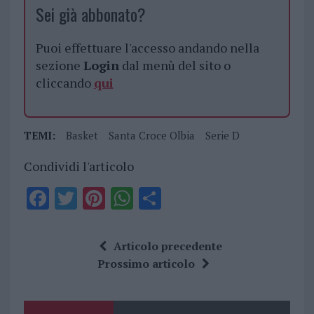
Sei già abbonato?
Puoi effettuare l'accesso andando nella
sezione
Login
dal menù del sito o
cliccando
qui
TEMI:
Basket
Santa Croce Olbia
Serie D
Condividi l'articolo
F
T
Pi
W
S
a
w
n
h
h
ce
it
te
at
a
Articolo precedente
b
te
re
s
re
Prossimo articolo
o
r
st
A
o
p