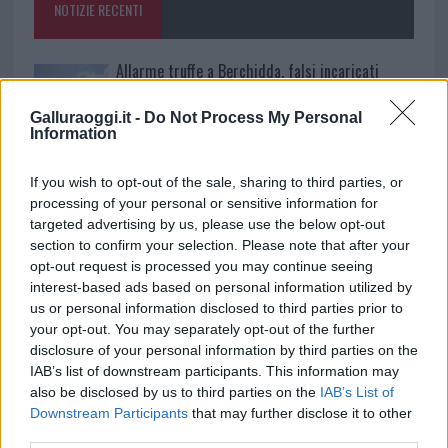
NOTIZIE RECENTI
k
p
Allarme truffe a Berchidda, falsi incaricati
bussano alle porte
Galluraoggi.it -
Do Not Process My Personal
Information
Notre-Dame de Paris conquista Olbia, la prima
al Molo Brin è un successo
If you wish to opt-out of the sale, sharing to third parties, or
processing of your personal or sensitive information for
targeted advertising by us, please use the below opt-out
Strada Sassari-Olbia, incidente all’alba: ferito il
section to confirm your selection. Please note that after your
conducente
opt-out request is processed you may continue seeing
interest-based ads based on personal information utilized by
us or personal information disclosed to third parties prior to
Eventi in Gallura, da Jovanotti alla zuppa
your opt-out. You may separately opt-out of the further
gallurese: gli appuntamenti da non perdere
disclosure of your personal information by third parties on the
IAB’s list of downstream participants. This information may
also be disclosed by us to third parties on the
IAB’s List of
Lettini e arredi abusivi sulla spiaggia libera,
Downstream Participants
that may further disclose it to other
sequestri a Olbia e Arzachena
third parties.