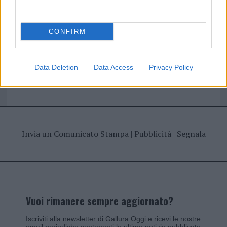
I nostri cari
CONFIRM
Giovannimaria Cabras
Data Deletion
Data Access
Privacy Policy
Invia un Comunicato Stampa
|
Pubblicità
|
Segnala
Vuoi rimanere sempre aggiornato?
Iscriviti alla newsletter di Gallura Oggi e ricevi le nostre