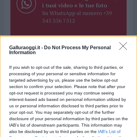
i tuoi video e le tue foto
Su WhatsApp al numero +39
345 356 7512
Galluraoggi.it -
Do Not Process My Personal
Information
Ricevi le nostre ultime news
If you wish to opt-out of the sale, sharing to third parties, or
da
Google News
processing of your personal or sensitive information for
targeted advertising by us, please use the below opt-out
section to confirm your selection. Please note that after your
opt-out request is processed you may continue seeing
Condividi l'articolo
interest-based ads based on personal information utilized by
F
T
Pi
W
S
us or personal information disclosed to third parties prior to
your opt-out. You may separately opt-out of the further
a
w
n
h
h
disclosure of your personal information by third parties on the
IAB’s list of downstream participants. This information may
ce
it
te
at
a
Articolo precedente
also be disclosed by us to third parties on the
IAB’s List of