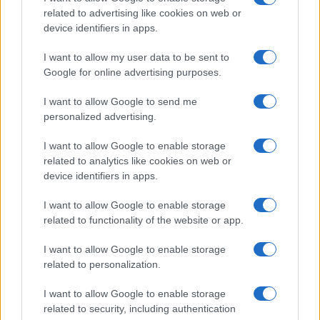
related to advertising like cookies on web or
Pausa caffè impeccabile: come scegliere la
device identifiers in apps.
soluzione ideale per la casa e l’ufficio
I want to allow my user data to be sent to
Google for online advertising purposes.
Monte Pino, la fine di un lungo dolore: storia e
I want to allow Google to send me
rinascita della strada che segnò la Gallura
personalized advertising.
Raid nelle campagne di Berchidda, rischio per
I want to allow Google to enable storage
related to analytics like cookies on web or
la rete elettrica
device identifiers in apps.
I want to allow Google to enable storage
related to functionality of the website or app.
I want to allow Google to enable storage
related to personalization.
I want to allow Google to enable storage
related to security, including authentication