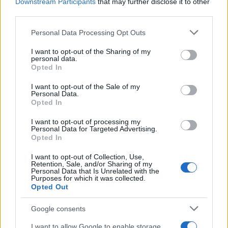
b
te
re
s
re
Prossimo articolo
Downstream Participants
that may further disclose it to other
third parties.
o
r
st
A
o
p
Please note that this website/app uses one or more Google
Personal Data Processing Opt Outs
services and may gather and store information including but
NOTIZIE RECENTI
k
p
not limited to your visit or usage behaviour. You may click to
I want to opt-out of the Sharing of my
personal data.
grant or deny consent to Google and its third-party tags to
Opted In
Le previsioni meteo per il weekend a Olbia e in
use your data for below specified purposes in below Google
consent section.
Gallura
I want to opt-out of the Sale of my
Personal Data.
Opted In
Michelle Hunziker in Gallura, bella anche dal
I want to opt-out of processing my
Personal Data for Targeted Advertising.
vivo: un amico vip svela come fa
Opted In
I want to opt-out of Collection, Use,
Calangianus, dopo le polemiche il centro
Retention, Sale, and/or Sharing of my
Personal Data that Is Unrelated with the
accoglienza minori chiude
Purposes for which it was collected.
Opted Out
Olbia, divieto di sosta contro spaccio e degrado:
Google consents
esplode la protesta
I want to allow Google to enable storage