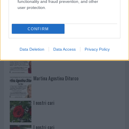
functionality and fraud prevention, and other
user protection.
NECROLOGIE
Mario Malu
CONFIRM
Data Deletion
Data Access
Privacy Policy
Paolo Pinna
Martina Agostina Diturco
I nostri cari
I nostri cari