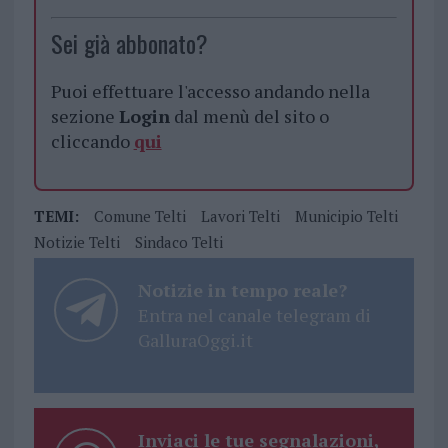
Sei già abbonato?
Puoi effettuare l'accesso andando nella
sezione
Login
dal menù del sito o
cliccando
qui
TEMI:
Comune Telti
Lavori Telti
Municipio Telti
Notizie Telti
Sindaco Telti
Notizie in tempo reale?
Entra nel canale telegram di
GalluraOggi.it
Inviaci le tue segnalazioni,