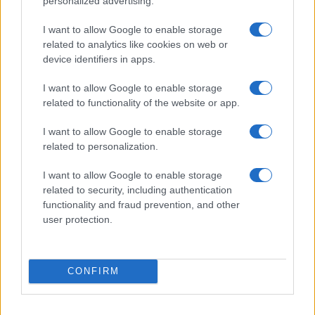
personalized advertising.
accoglienza minori chiude
I want to allow Google to enable storage
related to analytics like cookies on web or
Olbia, divieto di sosta contro spaccio e degrado:
device identifiers in apps.
esplode la protesta
I want to allow Google to enable storage
related to functionality of the website or app.
Pausa caffè impeccabile: come scegliere la
soluzione ideale per la casa e l’ufficio
I want to allow Google to enable storage
related to personalization.
Monte Pino, la fine di un lungo dolore: storia e
I want to allow Google to enable storage
rinascita della strada che segnò la Gallura
related to security, including authentication
functionality and fraud prevention, and other
user protection.
Raid nelle campagne di Berchidda, rischio per
la rete elettrica
CONFIRM