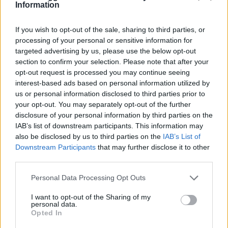
Information
GalluraOggi.it
If you wish to opt-out of the sale, sharing to third parties, or
processing of your personal or sensitive information for
targeted advertising by us, please use the below opt-out
Inviaci le tue segnalazioni,
section to confirm your selection. Please note that after your
i tuoi video e le tue foto
opt-out request is processed you may continue seeing
Su WhatsApp al numero +39
interest-based ads based on personal information utilized by
us or personal information disclosed to third parties prior to
345 356 7512
your opt-out. You may separately opt-out of the further
disclosure of your personal information by third parties on the
IAB’s list of downstream participants. This information may
also be disclosed by us to third parties on the
IAB’s List of
Downstream Participants
that may further disclose it to other
Ricevi le nostre ultime news
third parties.
Please note that this website/app uses one or more Google
Personal Data Processing Opt Outs
da
Google News
services and may gather and store information including but
not limited to your visit or usage behaviour. You may click to
I want to opt-out of the Sharing of my
personal data.
grant or deny consent to Google and its third-party tags to
Opted In
use your data for below specified purposes in below Google
Condividi l'articolo