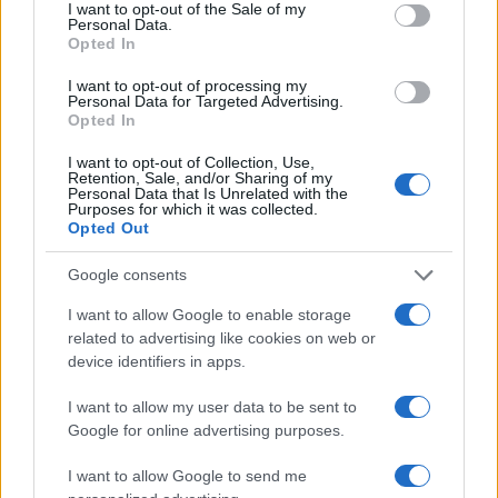
consent section.
I want to opt-out of the Sale of my
F
T
Pi
W
S
Personal Data.
Opted In
a
w
n
h
h
I want to opt-out of processing my
ce
it
te
at
a
Personal Data for Targeted Advertising.
Articolo precedente
Opted In
b
te
re
s
re
Prossimo articolo
I want to opt-out of Collection, Use,
o
r
st
A
Retention, Sale, and/or Sharing of my
Personal Data that Is Unrelated with the
o
p
Purposes for which it was collected.
Opted Out
NOTIZIE RECENTI
k
p
Google consents
Le previsioni meteo per il weekend a Olbia e in
I want to allow Google to enable storage
Gallura
related to advertising like cookies on web or
device identifiers in apps.
Michelle Hunziker in Gallura, bella anche dal
I want to allow my user data to be sent to
vivo: un amico vip svela come fa
Google for online advertising purposes.
I want to allow Google to send me
Calangianus, dopo le polemiche il centro