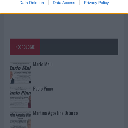
Data Deletion
Data Access
Privacy Policy
NECROLOGIE
Mario Malu
Paolo Pinna
Martina Agostina Diturco