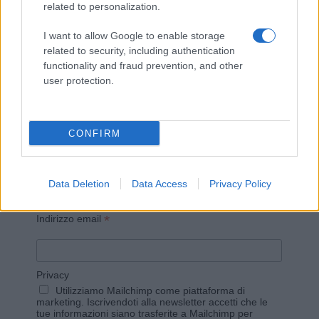
related to personalization.
I want to allow Google to enable storage
Invia un Comunicato Stampa
|
Pubblicità
|
Segnala
related to security, including authentication
functionality and fraud prevention, and other
user protection.
CONFIRM
Vuoi rimanere sempre aggiornato?
Iscriviti alla newsletter di Gallura Oggi e ricevi le nostre
email periodiche contenenti le ultime notizie pubblicate
Data Deletion
Data Access
Privacy Policy
sul sito web!
*
campo obbligatorio
*
Indirizzo email
Privacy
Utilizziamo Mailchimp come piattaforma di
marketing. Iscrivendoti alla newsletter accetti che le
tue informazioni siano trasferite a Mailchimp per