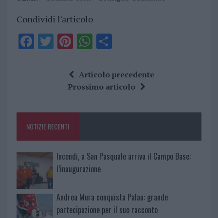
Condividi l'articolo
F
T
Pi
W
S
a
w
n
h
h
ce
it
te
at
a
Articolo precedente
b
te
re
s
re
Prossimo articolo
o
r
st
A
o
p
NOTIZIE RECENTI
k
p
Incendi, a San Pasquale arriva il Campo Base:
l’inaugurazione
Andrea Mura conquista Palau: grande
partecipazione per il suo racconto