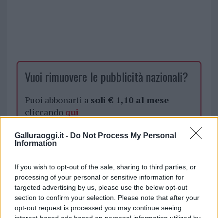
Vuoi rimuovere le pubblicità nazionali?
Puoi abbonarti a
soli € 1,10 al mese
cliccando
qui
Galluraoggi.it -
Do Not Process My Personal
Sei già abbonato?
Information
Puoi effettuare l'accesso andando nella
If you wish to opt-out of the sale, sharing to third parties, or
sezione
Login
dal menù del sito o
processing of your personal or sensitive information for
cliccando
qui
targeted advertising by us, please use the below opt-out
section to confirm your selection. Please note that after your
opt-out request is processed you may continue seeing