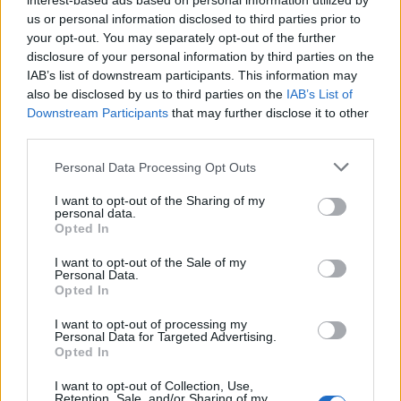
interest-based ads based on personal information utilized by
TEMI:
Comune Telti
Notizie Telti
Valentina
us or personal information disclosed to third parties prior to
Valentina Premio
Valentina Telti
your opt-out. You may separately opt-out of the further
disclosure of your personal information by third parties on the
IAB’s list of downstream participants. This information may
Notizie in tempo reale?
also be disclosed by us to third parties on the
IAB’s List of
Entra nel canale telegram di
Downstream Participants
that may further disclose it to other
GalluraOggi.it
third parties.
Please note that this website/app uses one or more Google
Personal Data Processing Opt Outs
services and may gather and store information including but
not limited to your visit or usage behaviour. You may click to
I want to opt-out of the Sharing of my
Inviaci le tue segnalazioni,
personal data.
grant or deny consent to Google and its third-party tags to
Opted In
i tuoi video e le tue foto
use your data for below specified purposes in below Google
Su WhatsApp al numero +39
consent section.
I want to opt-out of the Sale of my
Personal Data.
345 356 7512
Opted In
I want to opt-out of processing my
Personal Data for Targeted Advertising.
Opted In
Ricevi le nostre ultime news
I want to opt-out of Collection, Use,
Retention, Sale, and/or Sharing of my