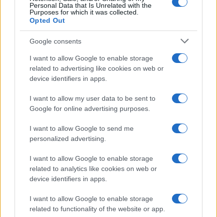
Personal Data that Is Unrelated with the
Purposes for which it was collected.
da
Google News
Opted Out
Google consents
Condividi l'articolo
I want to allow Google to enable storage
related to advertising like cookies on web or
F
T
Pi
W
S
device identifiers in apps.
a
w
n
h
h
I want to allow my user data to be sent to
ce
it
te
at
a
Articolo precedente
Google for online advertising purposes.
b
te
re
s
re
Prossimo articolo
I want to allow Google to send me
o
r
st
A
personalized advertising.
o
p
I want to allow Google to enable storage
NOTIZIE RECENTI
k
p
related to analytics like cookies on web or
device identifiers in apps.
Le previsioni meteo per il weekend a Olbia e in
I want to allow Google to enable storage
Gallura
related to functionality of the website or app.