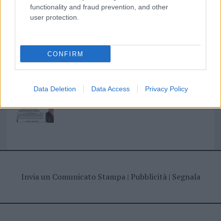
I nostri cari
functionality and fraud prevention, and other
user protection.
I nostri cari
CONFIRM
Giovannimaria Cabras
Data Deletion
Data Access
Privacy Policy
Invia un Comunicato Stampa
|
Pubblicità
|
Segnala