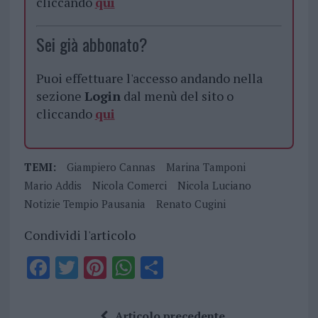
cliccando
qui
Sei già abbonato?
Puoi effettuare l'accesso andando nella
sezione
Login
dal menù del sito o
cliccando
qui
TEMI:
Giampiero Cannas
Marina Tamponi
Mario Addis
Nicola Comerci
Nicola Luciano
Notizie Tempio Pausania
Renato Cugini
Condividi l'articolo
F
T
Pi
W
S
a
w
n
h
h
ce
it
te
at
a
Articolo precedente