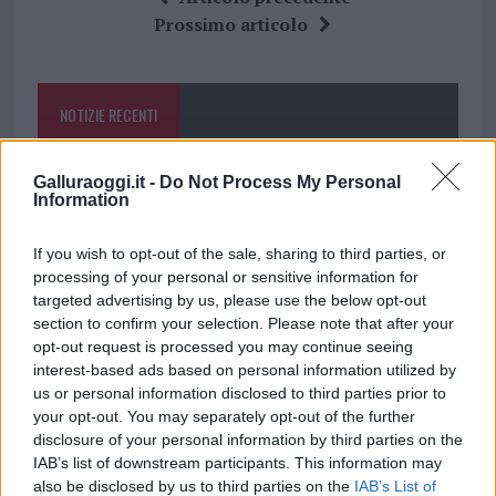
b
te
re
s
re
Prossimo articolo
o
r
st
A
o
p
NOTIZIE RECENTI
k
p
Incendi, a San Pasquale arriva il Campo Base:
Galluraoggi.it -
Do Not Process My Personal
Information
l’inaugurazione
If you wish to opt-out of the sale, sharing to third parties, or
Andrea Mura conquista Palau: grande
processing of your personal or sensitive information for
targeted advertising by us, please use the below opt-out
partecipazione per il suo racconto
section to confirm your selection. Please note that after your
opt-out request is processed you may continue seeing
Calangianus, allarme sul centro accoglienza
interest-based ads based on personal information utilized by
us or personal information disclosed to third parties prior to
minori, Albieri: “Episodi gravissimi”
your opt-out. You may separately opt-out of the further
disclosure of your personal information by third parties on the
Gallura, finti clienti svuotano le suite: furto da
IAB’s list of downstream participants. This information may
also be disclosed by us to third parties on the
IAB’s List of
50mila nel resort