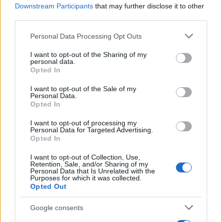
Downstream Participants
that may further disclose it to other
third parties.
Meteo Olbia 7 agosto, sole e caldo tornano
Please note that this website/app uses one or more Google
Personal Data Processing Opt Outs
protagonisti
services and may gather and store information including but
not limited to your visit or usage behaviour. You may click to
I want to opt-out of the Sharing of my
personal data.
grant or deny consent to Google and its third-party tags to
Test tunnel Olbia: rampe chiuse ancora fino a
Opted In
use your data for below specified purposes in below Google
fine agosto
consent section.
I want to opt-out of the Sale of my
Personal Data.
Opted In
Aggius conquista la classifica delle mete più
amate dell’estate 2026
I want to opt-out of processing my
Personal Data for Targeted Advertising.
Opted In
I want to opt-out of Collection, Use,
Retention, Sale, and/or Sharing of my
Personal Data that Is Unrelated with the
Purposes for which it was collected.
Opted Out
Google consents