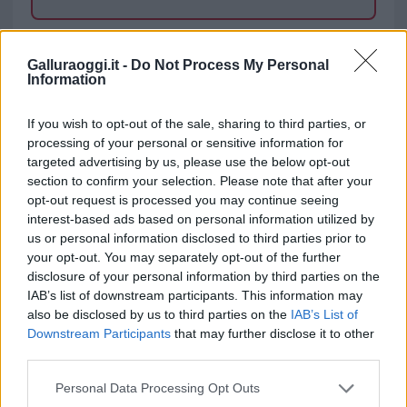
TEMI:
Avis Tempio
Centro Trasfusionale Tempio
Galluraoggi.it -
Do Not Process My Personal
Raccolta Sangue Tempio
Information
Inviaci le tue segnalazioni,
If you wish to opt-out of the sale, sharing to third parties, or
i tuoi video e le tue foto
processing of your personal or sensitive information for
Su WhatsApp al numero +39
targeted advertising by us, please use the below opt-out
345 356 7512
section to confirm your selection. Please note that after your
opt-out request is processed you may continue seeing
interest-based ads based on personal information utilized by
us or personal information disclosed to third parties prior to
your opt-out. You may separately opt-out of the further
Notizie in tempo reale?
disclosure of your personal information by third parties on the
Entra nel canale telegram di
IAB’s list of downstream participants. This information may
GalluraOggi.it
also be disclosed by us to third parties on the
IAB’s List of
Downstream Participants
that may further disclose it to other
third parties.
Please note that this website/app uses one or more Google
Personal Data Processing Opt Outs
services and may gather and store information including but