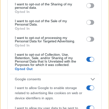
Ricevi le nostre ultime news
not limited to your visit or usage behaviour. You may click to
I want to opt-out of the Sharing of my
personal data.
grant or deny consent to Google and its third-party tags to
Opted In
use your data for below specified purposes in below Google
da
Google News
consent section.
I want to opt-out of the Sale of my
Personal Data.
Opted In
Condividi l'articolo
I want to opt-out of processing my
Personal Data for Targeted Advertising.
F
T
Pi
W
S
Opted In
a
w
n
h
h
I want to opt-out of Collection, Use,
Retention, Sale, and/or Sharing of my
ce
it
te
at
a
Personal Data that Is Unrelated with the
Articolo precedente
Purposes for which it was collected.
b
te
re
s
re
Prossimo articolo
Opted Out
o
r
st
A
Google consents
o
p
I want to allow Google to enable storage
NOTIZIE RECENTI
k
p
related to advertising like cookies on web or
device identifiers in apps.
Olbia, le previsioni meteo per lunedì 10 agosto
I want to allow my user data to be sent to