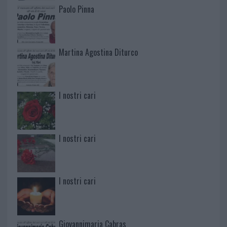
Paolo Pinna
Martina Agostina Diturco
I nostri cari
I nostri cari
I nostri cari
Giovannimaria Cabras