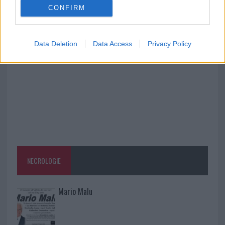
CONFIRM
Controlli rafforzati in Costa Smeralda, 20
arresti e 135 denunce
Data Deletion
Data Access
Privacy Policy
NECROLOGIE
Mario Malu