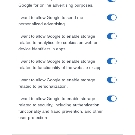
2026
Google for online advertising purposes.
I want to allow Google to send me
Le ultime offerte di lavoro a Olbia e in Gallura
personalized advertising.
I want to allow Google to enable storage
related to analytics like cookies on web or
Cumuli di rifiuti a Santa Teresa Gallura, la
device identifiers in apps.
segnalazione dei residenti
I want to allow Google to enable storage
related to functionality of the website or app.
Incendi in Gallura, devastati un chiosco e due
furgoni: le indagini
I want to allow Google to enable storage
related to personalization.
Cannigione celebra la cultura gallurese con il
I want to allow Google to enable storage
“Poker letterario”
related to security, including authentication
functionality and fraud prevention, and other
user protection.
È scontro tra Misericordia e Comune di Santa
Teresa Gallura