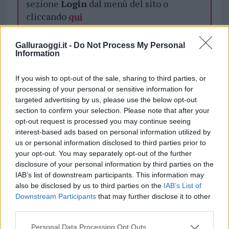
sezione
Login
dal menù del sito o
cliccando
qui
Galluraoggi.it -
Do Not Process My Personal
Information
TEMI:
Maury’s Tempio
Notizie Tempio Pausania
Notizie in tempo reale?
If you wish to opt-out of the sale, sharing to third parties, or
processing of your personal or sensitive information for
Entra nel canale telegram di
targeted advertising by us, please use the below opt-out
GalluraOggi.it
section to confirm your selection. Please note that after your
opt-out request is processed you may continue seeing
interest-based ads based on personal information utilized by
us or personal information disclosed to third parties prior to
your opt-out. You may separately opt-out of the further
Inviaci le tue segnalazioni,
disclosure of your personal information by third parties on the
i tuoi video e le tue foto
IAB’s list of downstream participants. This information may
Su WhatsApp al numero +39
also be disclosed by us to third parties on the
IAB’s List of
345 356 7512
Downstream Participants
that may further disclose it to other
third parties.
Please note that this website/app uses one or more Google
Personal Data Processing Opt Outs