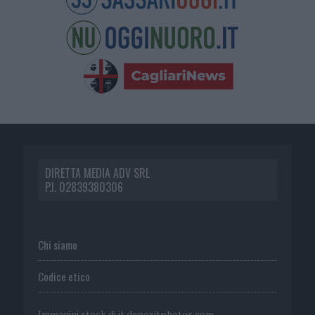
DIRETTA MEDIA ADV SRL
P.I. 02839380306
Chi siamo
Codice etico
Immagini stock di
it.depositphotos.com