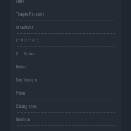
Olbia
Tempio Pausania
Arzachena
La Maddalena
S. T. Gallura
Budoni
San Teodoro
Palau
Calangianus
Buddusò