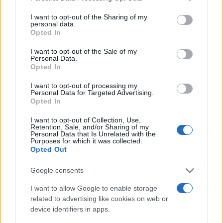
services and may gather and store information including but
not limited to your visit or usage behaviour. You may click to
I want to opt-out of the Sharing of my
Ricevi le nostre ultime news
personal data.
grant or deny consent to Google and its third-party tags to
Opted In
use your data for below specified purposes in below Google
consent section.
da
Google News
I want to opt-out of the Sale of my
Personal Data.
Opted In
I want to opt-out of processing my
Condividi l'articolo
Personal Data for Targeted Advertising.
Opted In
F
T
Pi
W
S
I want to opt-out of Collection, Use,
a
w
n
h
h
Retention, Sale, and/or Sharing of my
Personal Data that Is Unrelated with the
ce
it
te
at
a
Purposes for which it was collected.
Articolo precedente
Opted Out
b
te
re
s
re
Prossimo articolo
o
r
st
A
Google consents
o
p
I want to allow Google to enable storage
NOTIZIE RECENTI
related to advertising like cookies on web or
k
p
device identifiers in apps.