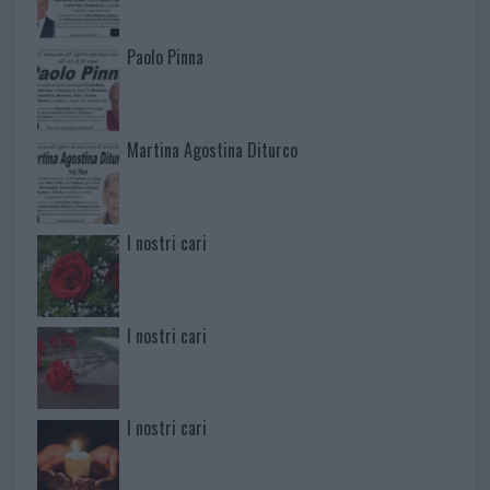
Paolo Pinna
Martina Agostina Diturco
I nostri cari
I nostri cari
I nostri cari