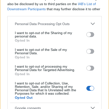
also be disclosed by us to third parties on the
IAB’s List of
Migliori cliniche di estetica medicale avanzata
Downstream Participants
that may further disclose it to other
in Europa: classifica dei 5 centri di riferimento
third parties.
pe…
Please note that this website/app uses one or more Google
Personal Data Processing Opt Outs
Incendi, a San Pasquale arriva il Campo Base:
services and may gather and store information including but
l’inaugurazione
not limited to your visit or usage behaviour. You may click to
I want to opt-out of the Sharing of my
personal data.
grant or deny consent to Google and its third-party tags to
Opted In
use your data for below specified purposes in below Google
Andrea Mura conquista Palau: grande
consent section.
I want to opt-out of the Sale of my
partecipazione per il suo racconto
Personal Data.
Opted In
Calangianus, allarme sul centro accoglienza
I want to opt-out of processing my
Personal Data for Targeted Advertising.
minori, Albieri: “Episodi gravissimi”
Opted In
I want to opt-out of Collection, Use,
Retention, Sale, and/or Sharing of my
Personal Data that Is Unrelated with the
Purposes for which it was collected.
Opted Out
Google consents