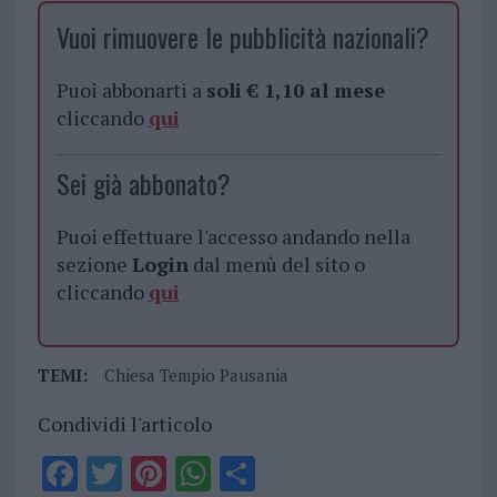
Vuoi rimuovere le pubblicità nazionali?
Puoi abbonarti a
soli € 1,10 al mese
cliccando
qui
Sei già abbonato?
Puoi effettuare l'accesso andando nella
sezione
Login
dal menù del sito o
cliccando
qui
TEMI:
Chiesa Tempio Pausania
Condividi l'articolo
F
T
Pi
W
S