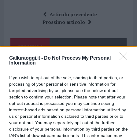
a
w
n
h
h
ce
it
te
at
a
Articolo precedente
b
te
re
s
re
Prossimo articolo
o
r
st
A
o
p
NOTIZIE RECENTI
k
p
Galluraoggi.it -
Do Not Process My Personal
Information
Film internazionale, casting per comparse in
Costa Smeralda
If you wish to opt-out of the sale, sharing to third parties, or
processing of your personal or sensitive information for
targeted advertising by us, please use the below opt-out
Porto Rotondo ospita la grande sfida della vela
section to confirm your selection. Please note that after your
nell’estate 2026
opt-out request is processed you may continue seeing
interest-based ads based on personal information utilized by
us or personal information disclosed to third parties prior to
Controlli all’aeroporto di Olbia, sequestrati
your opt-out. You may separately opt-out of the further
caviale e sabbia rubata
disclosure of your personal information by third parties on the
IAB’s list of downstream participants. This information may