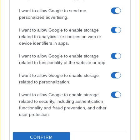
Sangue, musica e solidarietà con Avis Olbia al
I want to allow Google to send me
Delta Center
personalized advertising.
I want to allow Google to enable storage
Meteo Olbia 9 agosto, temperature in calo
related to analytics like cookies on web or
device identifiers in apps.
I want to allow Google to enable storage
Salmo finisce in ospedale a Catania, ma il tour
related to functionality of the website or app.
va avanti: “Sicilia, ci sono”
I want to allow Google to enable storage
related to personalization.
Jovanotti, Gabry Ponte e Alfa: Olbia ombelico del
mondo per una notte
I want to allow Google to enable storage
related to security, including authentication
functionality and fraud prevention, and other
Giorgia Meloni a La Maddalena, la vicesindaco:
user protection.
“Orgoglio e discrezione per visita privata̶…
Incendio nella notte a Olbia, a fuoco due furgoni
CONFIRM