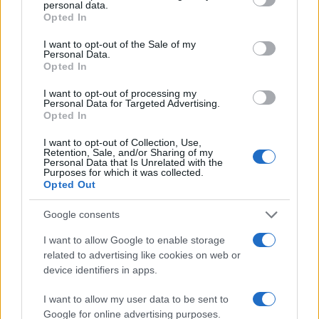
personal data.
grant or deny consent to Google and its third-party tags to
da
Google News
Opted In
use your data for below specified purposes in below Google
consent section.
I want to opt-out of the Sale of my
Personal Data.
Condividi l'articolo
Opted In
F
T
Pi
W
S
I want to opt-out of processing my
Personal Data for Targeted Advertising.
a
w
n
h
h
Opted In
ce
it
te
at
a
I want to opt-out of Collection, Use,
Articolo precedente
Retention, Sale, and/or Sharing of my
b
te
re
s
re
Personal Data that Is Unrelated with the
Prossimo articolo
Purposes for which it was collected.
o
r
st
A
Opted Out
o
p
Google consents
NOTIZIE RECENTI
k
p
I want to allow Google to enable storage
related to advertising like cookies on web or
Incidente sulla strada provinciale ad Arzachena,
device identifiers in apps.
un ferito
I want to allow my user data to be sent to
Google for online advertising purposes.