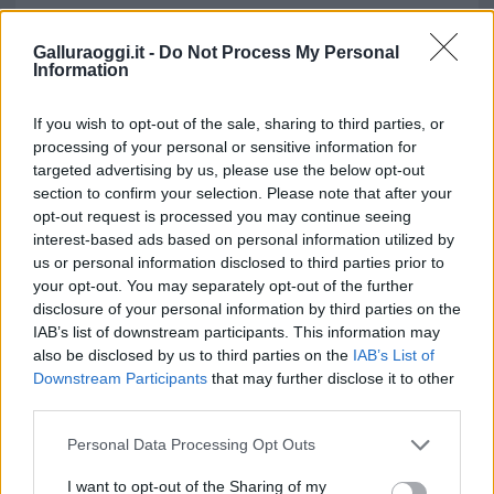
TEMI:
Natale Tempio
Vandali Tempio
Galluraoggi.it -
Do Not Process My Personal
Information
Inviaci le tue segnalazioni,
i tuoi video e le tue foto
If you wish to opt-out of the sale, sharing to third parties, or
Su WhatsApp al numero +39
processing of your personal or sensitive information for
345 356 7512
targeted advertising by us, please use the below opt-out
section to confirm your selection. Please note that after your
opt-out request is processed you may continue seeing
interest-based ads based on personal information utilized by
us or personal information disclosed to third parties prior to
Notizie in tempo reale?
your opt-out. You may separately opt-out of the further
Entra nel canale telegram di
disclosure of your personal information by third parties on the
GalluraOggi.it
IAB’s list of downstream participants. This information may
also be disclosed by us to third parties on the
IAB’s List of
Downstream Participants
that may further disclose it to other
third parties.
Please note that this website/app uses one or more Google
Personal Data Processing Opt Outs
Ricevi le nostre ultime news
services and may gather and store information including but
not limited to your visit or usage behaviour. You may click to
I want to opt-out of the Sharing of my