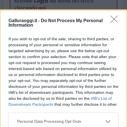
sezione
Login
dal menù del sito o
cliccando
qui
Galluraoggi.it -
Do Not Process My Personal
Information
TEMI:
Notizie Aggius
Stazione Meteo Aggius
If you wish to opt-out of the sale, sharing to third parties, or
Condividi l'articolo
processing of your personal or sensitive information for
targeted advertising by us, please use the below opt-out
F
T
Pi
W
S
section to confirm your selection. Please note that after your
a
w
n
h
h
opt-out request is processed you may continue seeing
interest-based ads based on personal information utilized by
ce
it
te
at
a
Articolo precedente
us or personal information disclosed to third parties prior to
b
te
re
s
re
Prossimo articolo
your opt-out. You may separately opt-out of the further
disclosure of your personal information by third parties on the
o
r
st
A
IAB’s list of downstream participants. This information may
o
p
also be disclosed by us to third parties on the
IAB’s List of
NOTIZIE RECENTI
Downstream Participants
that may further disclose it to other
k
p
third parties.
Please note that this website/app uses one or more Google
Calangianus, allarme sul centro accoglienza
Personal Data Processing Opt Outs
services and may gather and store information including but