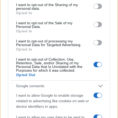
minori, Albieri: “Episodi gravissimi”
not limited to your visit or usage behaviour. You may click to
I want to opt-out of the Sharing of my
personal data.
grant or deny consent to Google and its third-party tags to
Opted In
use your data for below specified purposes in below Google
Gallura, finti clienti svuotano le suite: furto da
consent section.
I want to opt-out of the Sale of my
50mila nel resort
Personal Data.
Opted In
Meteo Olbia 7 agosto, sole e caldo tornano
I want to opt-out of processing my
Personal Data for Targeted Advertising.
protagonisti
Opted In
I want to opt-out of Collection, Use,
Test tunnel Olbia: rampe chiuse ancora fino a
Retention, Sale, and/or Sharing of my
Personal Data that Is Unrelated with the
fine agosto
Purposes for which it was collected.
Opted Out
Aggius conquista la classifica delle mete più
Google consents
amate dell’estate 2026
I want to allow Google to enable storage
related to advertising like cookies on web or
Nuovi posti auto in via La Marmora, parcheggio
device identifiers in apps.
provvisorio a La Maddalena
I want to allow my user data to be sent to