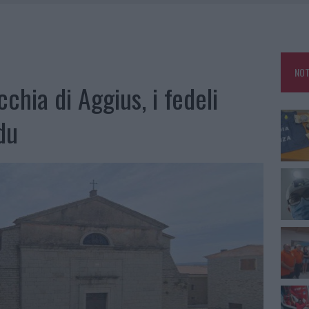
RO ACCOGLIENZA MINORI, ALBIERI: “EPISODI GRAVISSIMI”
LBIA, SEQUESTRATI CAVIALE E SABBIA RUBATA
MEDICALE AVANZATA IN EUROPA: CLASSIFICA DEI 5 CENTRI DI RIFERIMENTO
NOT
cchia di Aggius, i fedeli
A IL CAMPO BASE: L’INAUGURAZIONE
du