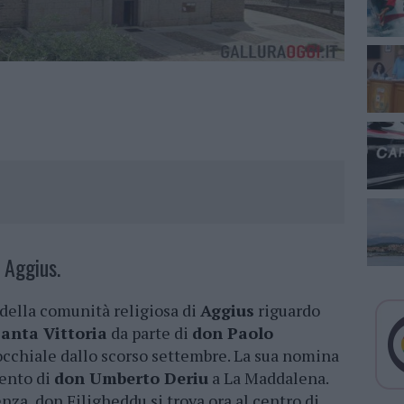
 Aggius.
o della comunità religiosa di
Aggius
riguardo
anta Vittoria
da parte di
don Paolo
occhiale dallo scorso settembre. La sua nomina
mento di
don Umberto Deriu
a La Maddalena.
nza, don Filigheddu si trova ora al centro di