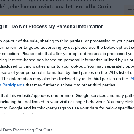
deli, che hanno inviato una
lettera alla Curia
er gli antichi lavatoi e il belvedere di
i.it -
Do Not Process My Personal Information
to opt-out of the sale, sharing to third parties, or processing of your per
formation for targeted advertising by us, please use the below opt-out s
r selection. Please note that after your opt-out request is processed y
eing interest-based ads based on personal information utilized by us or
rse scelte del sacerdote
, tra cui la
disclosed to third parties prior to your opt-out. You may separately opt-
losure of your personal information by third parties on the IAB’s list of
stamento di una statua della
Madonna
e la
. This information may also be disclosed by us to third parties on the
IA
so
sull’altare maggiore il Mercoledì delle
Participants
that may further disclose it to other third parties.
e è legata alle celebrazioni della Settimana
 comunità cattolica e attrazione per numerosi
 that this website/app uses one or more Google services and may gath
including but not limited to your visit or usage behaviour. You may click 
 to Google and its third-party tags to use your data for below specifi
ogle consent section.
he il vescovo.
l Data Processing Opt Outs
NEC
 le critiche
, ma il malcontento ha portato