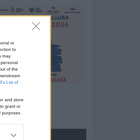
sonal or
ection to
ou may
 personal
out of the
 downstream
B’s List of
er and store
to grant or
ed purposes
ROLOGIE