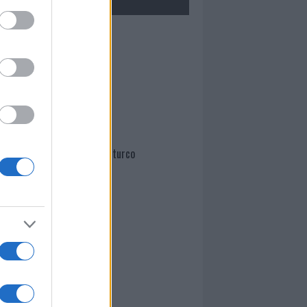
Mario Malu
Paolo Pinna
Martina Agostina Diturco
I nostri cari
I nostri cari