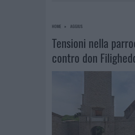
6 AGOSTO 2026
|
CALANGIANUS, ALLARME SUL CENT
7 AGOSTO 2026
|
CONTROLLI ALL’AEROPORTO DI O
7 AGOSTO 2026
|
MIGLIORI CLINICHE DI ESTETICA 
HOME
AGGIUS
PER I TRATTAMENTI LASER NON INVASIVI
Tensioni nella parro
6 AGOSTO 2026
|
INCENDI, A SAN PASQUALE ARRIV
contro don Filighed