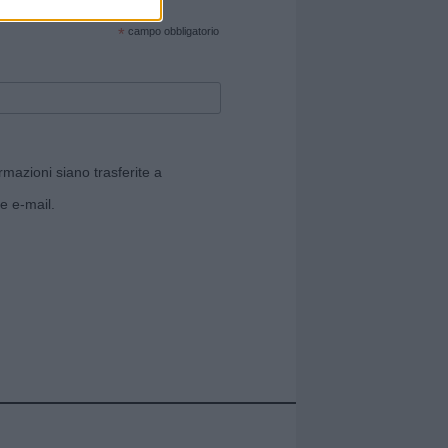
cate sul sito web!
*
campo obbligatorio
rmazioni siano trasferite a
e e-mail.