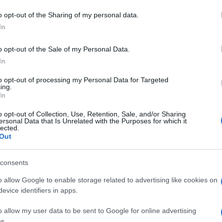
vo Roberto Fornaciari, accusato di non
o opt-out of the Sharing of my personal data.
lto di non rilasciare dichiarazioni, mentre i
In
i evolverà la situazione.
o opt-out of the Sale of my Personal Data.
In
azionali?
to opt-out of processing my Personal Data for Targeted
ing.
 mese
cliccando
qui
In
o opt-out of Collection, Use, Retention, Sale, and/or Sharing
ersonal Data that Is Unrelated with the Purposes for which it
lected.
Out
do nella sezione
Login
dal menù del sito o
consents
o allow Google to enable storage related to advertising like cookies on
evice identifiers in apps.
Don Paolo Filigheddu
Don Umberto Deriu
o allow my user data to be sent to Google for online advertising
s.