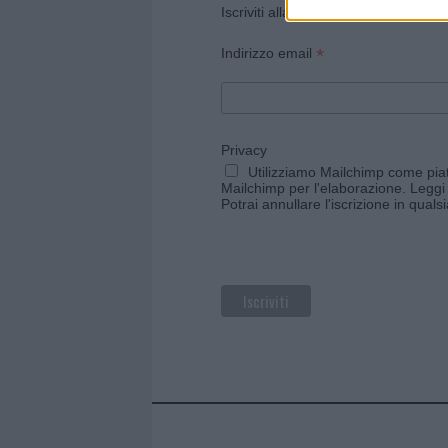
Iscriviti alla newsletter di Gallura O
*
Indirizzo email
Privacy
Utilizziamo Mailchimp come piatt
Mailchimp per l'elaborazione.
Leggi 
Potrai annullare l'iscrizione in qual