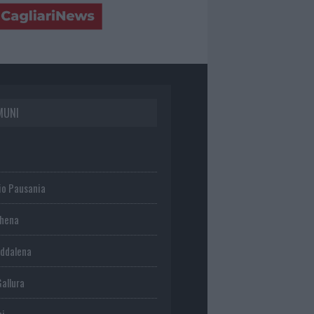
MUNI
io Pausania
chena
ddalena
Gallura