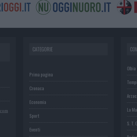
CATEGORIE
CO
Olbia
Prima pagina
Temp
Cronaca
Arza
Economia
La Ma
.com
Sport
S. T. 
Eventi