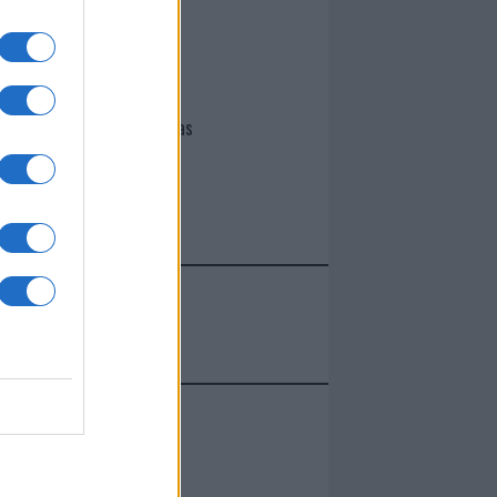
I nostri cari
Giovannimaria Cabras