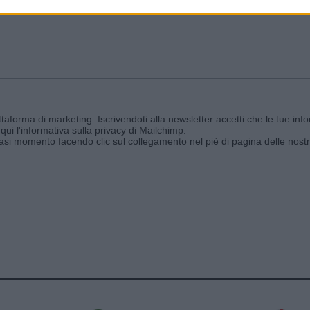
ggi e ricevi le nostre email periodiche contenenti le ultime notizie pubbli
aforma di marketing. Iscrivendoti alla newsletter accetti che le tue info
qui l'informativa sulla privacy di Mailchimp
.
siasi momento facendo clic sul collegamento nel piè di pagina delle nostr