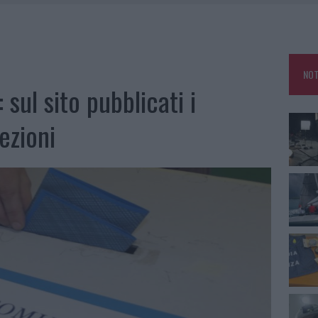
SER NON INVASIVI
A IL CAMPO BASE: L’INAUGURAZIONE
 PER COMPARSE IN COSTA SMERALDA
NOT
DE SFIDA DELLA VELA NELL’ESTATE 2026
ul sito pubblicati i
LBIA, SEQUESTRATI CAVIALE E SABBIA RUBATA
ezioni