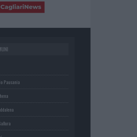
MUNI
io Pausania
chena
ddalena
Gallura