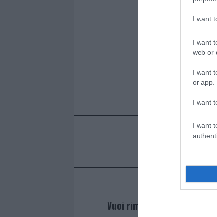
I want 
I want t
web or d
I want t
or app.
I want t
I want t
authenti
Vuoi rimanere sempre agg