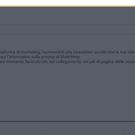
ggi e ricevi le nostre email periodiche contenenti le ultime notizie pubbli
aforma di marketing. Iscrivendoti alla newsletter accetti che le tue info
qui l'informativa sulla privacy di Mailchimp
.
siasi momento facendo clic sul collegamento nel piè di pagina delle nostr