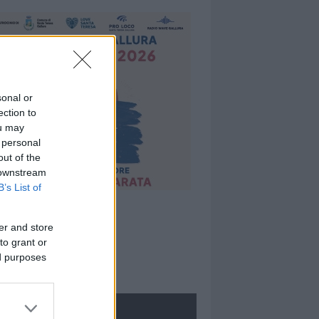
sonal or
ection to
ou may
 personal
out of the
 downstream
B’s List of
er and store
to grant or
ed purposes
ROLOGIE