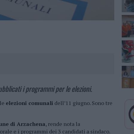
bblicati i programmi per le elezioni.
 le
elezioni comunali
dell’11 giugno. Sono tre
ne di Arzachena
, rende nota la
orale e i programmi dei 3 candidati a sindaco.