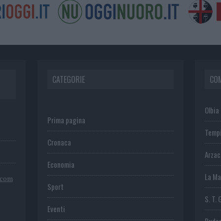
CATEGORIE
CO
Olbia
Prima pagina
Temp
Cronaca
Arza
Economia
La Ma
.com
Sport
S. T. 
Eventi