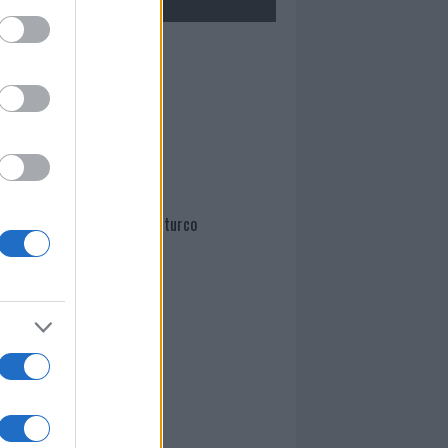
Mario Malu
Paolo Pinna
Martina Agostina Diturco
I nostri cari
I nostri cari