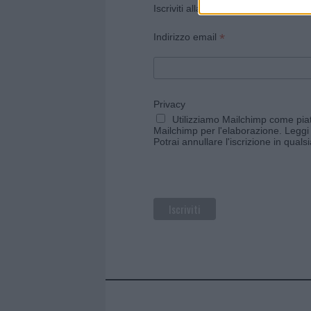
Iscriviti alla newsletter di Gallura O
*
Indirizzo email
Privacy
Utilizziamo Mailchimp come piatt
Mailchimp per l'elaborazione.
Leggi 
Potrai annullare l'iscrizione in qual