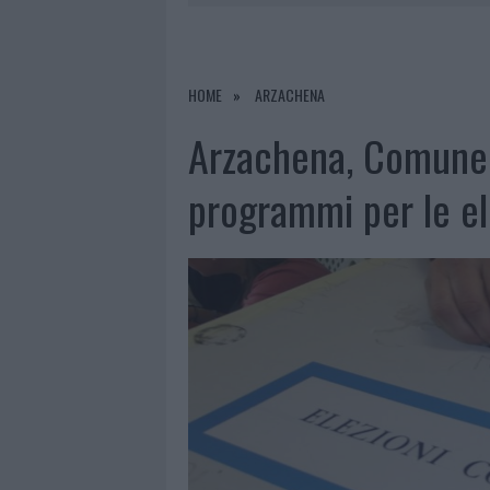
RIFERIMENTO PER I TRATTAMENTI LA
6 AGOSTO 2026
|
INCENDI, A SAN PASQUALE ARRIV
7 AGOSTO 2026
|
FILM INTERNAZIONALE, CASTING
HOME
ARZACHENA
7 AGOSTO 2026
|
PORTO ROTONDO OSPITA LA GRAN
Arzachena, Comune: s
7 AGOSTO 2026
|
CONTROLLI ALL’AEROPORTO DI O
programmi per le el