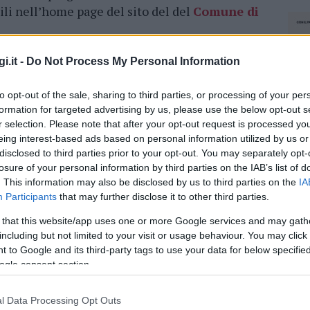
li nell’home page del sito del del
Comune di
l nome del
candidato sindaco.
Per scaricare
i.it -
Do Not Process My Personal Information
la home page, e cercare la sezione “Elezioni
inistrativi”.
to opt-out of the sale, sharing to third parties, or processing of your per
formation for targeted advertising by us, please use the below opt-out s
r selection. Please note that after your opt-out request is processed y
eing interest-based ads based on personal information utilized by us or
disclosed to third parties prior to your opt-out. You may separately opt-
azionali?
losure of your personal information by third parties on the IAB’s list of
. This information may also be disclosed by us to third parties on the
IA
Participants
that may further disclose it to other third parties.
 mese
cliccando
qui
 that this website/app uses one or more Google services and may gath
including but not limited to your visit or usage behaviour. You may click 
 to Google and its third-party tags to use your data for below specifi
ogle consent section.
do nella sezione
Login
dal menù del sito o
l Data Processing Opt Outs
NEC