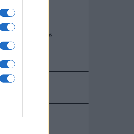
I nostri cari
Giovannimaria Cabras