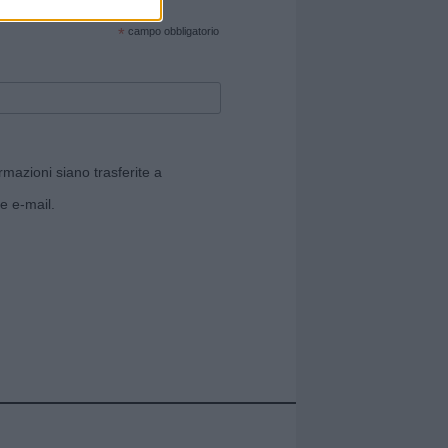
cate sul sito web!
*
campo obbligatorio
rmazioni siano trasferite a
e e-mail.