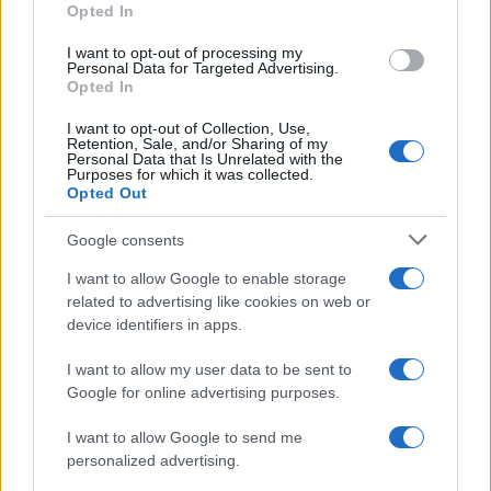
a
w
n
h
h
Opted In
ce
it
te
at
a
Articolo precedente
I want to opt-out of processing my
b
te
re
s
re
Personal Data for Targeted Advertising.
Prossimo articolo
Opted In
o
r
st
A
I want to opt-out of Collection, Use,
o
p
Retention, Sale, and/or Sharing of my
Personal Data that Is Unrelated with the
NOTIZIE RECENTI
k
p
Purposes for which it was collected.
Opted Out
Sangue, musica e solidarietà con Avis Olbia al
Google consents
Delta Center
I want to allow Google to enable storage
related to advertising like cookies on web or
Meteo Olbia 9 agosto, temperature in calo
device identifiers in apps.
I want to allow my user data to be sent to
Google for online advertising purposes.
Salmo finisce in ospedale a Catania, ma il tour
I want to allow Google to send me
va avanti: “Sicilia, ci sono”
personalized advertising.