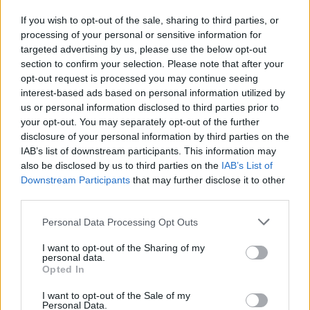
If you wish to opt-out of the sale, sharing to third parties, or
processing of your personal or sensitive information for
targeted advertising by us, please use the below opt-out
Notizie in tempo reale?
section to confirm your selection. Please note that after your
Entra nel canale telegram di
opt-out request is processed you may continue seeing
GalluraOggi.it
interest-based ads based on personal information utilized by
us or personal information disclosed to third parties prior to
your opt-out. You may separately opt-out of the further
disclosure of your personal information by third parties on the
IAB’s list of downstream participants. This information may
also be disclosed by us to third parties on the
IAB’s List of
Ricevi le nostre ultime news
Downstream Participants
that may further disclose it to other
third parties.
da
Google News
Please note that this website/app uses one or more Google
Personal Data Processing Opt Outs
services and may gather and store information including but
not limited to your visit or usage behaviour. You may click to
I want to opt-out of the Sharing of my
personal data.
Condividi l'articolo
grant or deny consent to Google and its third-party tags to
Opted In
use your data for below specified purposes in below Google
F
T
Pi
W
S
consent section.
I want to opt-out of the Sale of my
Personal Data.