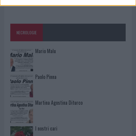
NECROLOGIE
Mario Malu
Paolo Pinna
Martina Agostina Diturco
I nostri cari