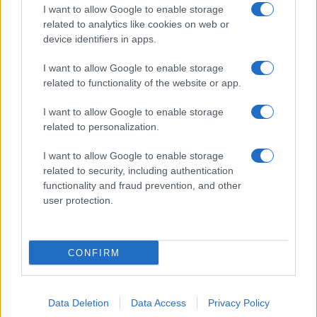
I want to allow Google to enable storage
Jovanotti, Gabry Ponte e Alfa: Olbia ombelico del
related to analytics like cookies on web or
mondo per una notte
device identifiers in apps.
I want to allow Google to enable storage
Giorgia Meloni a La Maddalena, la vicesindaco:
related to functionality of the website or app.
“Orgoglio e discrezione per visita privata̶…
I want to allow Google to enable storage
related to personalization.
Incendio nella notte a Olbia, a fuoco due furgoni
I want to allow Google to enable storage
related to security, including authentication
functionality and fraud prevention, and other
A fuoco un deposito con bombole, intervento dei
user protection.
vigili del fuoco a Rudalza
CONFIRM
Data Deletion
Data Access
Privacy Policy