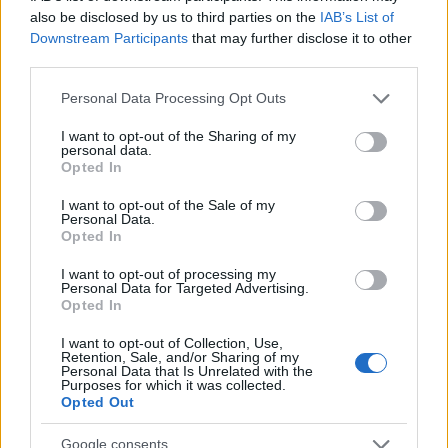
also be disclosed by us to third parties on the
IAB’s List of
Downstream Participants
that may further disclose it to other
third parties.
Notizie in tempo reale?
Please note that this website/app uses one or more Google
Personal Data Processing Opt Outs
Entra nel canale telegram di
services and may gather and store information including but
GalluraOggi.it
not limited to your visit or usage behaviour. You may click to
I want to opt-out of the Sharing of my
personal data.
grant or deny consent to Google and its third-party tags to
Opted In
use your data for below specified purposes in below Google
consent section.
I want to opt-out of the Sale of my
Personal Data.
Opted In
Ricevi le nostre ultime news
I want to opt-out of processing my
Personal Data for Targeted Advertising.
da
Google News
Opted In
I want to opt-out of Collection, Use,
Retention, Sale, and/or Sharing of my
Personal Data that Is Unrelated with the
Condividi l'articolo
Purposes for which it was collected.
Opted Out
F
T
Pi
W
S
Google consents