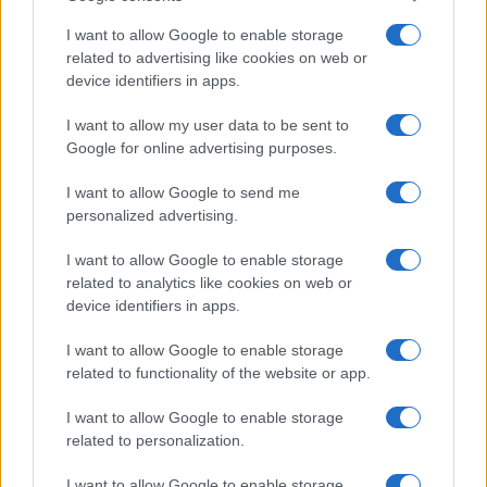
a
w
n
h
h
ce
it
te
at
a
I want to allow Google to enable storage
Articolo precedente
related to advertising like cookies on web or
b
te
re
s
re
Prossimo articolo
device identifiers in apps.
o
r
st
A
I want to allow my user data to be sent to
o
p
Google for online advertising purposes.
NOTIZIE RECENTI
k
p
I want to allow Google to send me
personalized advertising.
Le previsioni meteo per il weekend a Olbia e in
Gallura
I want to allow Google to enable storage
related to analytics like cookies on web or
device identifiers in apps.
Michelle Hunziker in Gallura, bella anche dal
I want to allow Google to enable storage
vivo: un amico vip svela come fa
related to functionality of the website or app.
Calangianus, dopo le polemiche il centro
I want to allow Google to enable storage
related to personalization.
accoglienza minori chiude
I want to allow Google to enable storage