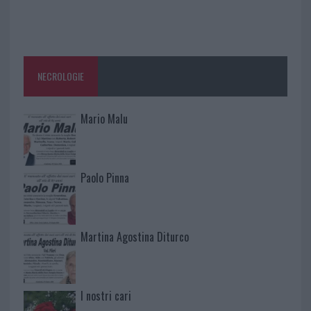
NECROLOGIE
Mario Malu
Paolo Pinna
Martina Agostina Diturco
I nostri cari