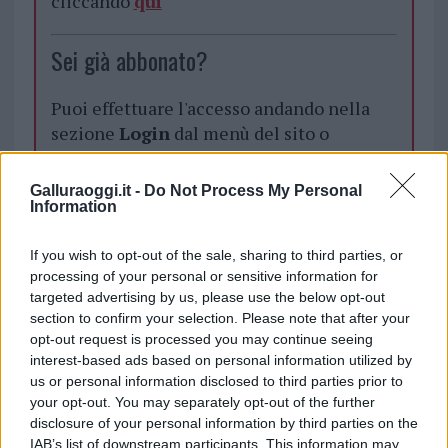
cliccando
qui
Sei già abbonato?
Puoi effettuare l'accesso andando nella
sezione
Login
dal menù del sito o
cliccando
qui
Galluraoggi.it -
Do Not Process My Personal
Information
TEMI:
Atti Vandali Arzachena
If you wish to opt-out of the sale, sharing to third parties, or
Bagni Pubblici Arzachena
Comune Di Arzachena
processing of your personal or sensitive information for
Notizie Arzachena
Notizie Sardegna
targeted advertising by us, please use the below opt-out
Vandali Arzachena
section to confirm your selection. Please note that after your
opt-out request is processed you may continue seeing
Inviaci le tue segnalazioni,
interest-based ads based on personal information utilized by
i tuoi video e le tue foto
us or personal information disclosed to third parties prior to
your opt-out. You may separately opt-out of the further
Su WhatsApp al numero +39
disclosure of your personal information by third parties on the
345 356 7512
IAB’s list of downstream participants. This information may