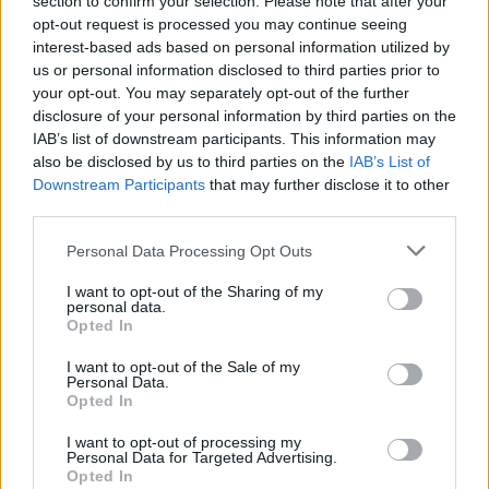
section to confirm your selection. Please note that after your
opt-out request is processed you may continue seeing
interest-based ads based on personal information utilized by
Ricevi le nostre ultime news
us or personal information disclosed to third parties prior to
your opt-out. You may separately opt-out of the further
disclosure of your personal information by third parties on the
da
Google News
IAB’s list of downstream participants. This information may
also be disclosed by us to third parties on the
IAB’s List of
Downstream Participants
that may further disclose it to other
third parties.
Condividi l'articolo
Please note that this website/app uses one or more Google
Personal Data Processing Opt Outs
F
T
Pi
W
S
services and may gather and store information including but
a
w
n
h
h
not limited to your visit or usage behaviour. You may click to
I want to opt-out of the Sharing of my
personal data.
grant or deny consent to Google and its third-party tags to
ce
it
te
at
a
Opted In
Articolo precedente
use your data for below specified purposes in below Google
b
te
re
s
re
consent section.
Prossimo articolo
I want to opt-out of the Sale of my
Personal Data.
o
r
st
A
Opted In
o
p
I want to opt-out of processing my
NOTIZIE RECENTI
Personal Data for Targeted Advertising.
k
p
Opted In