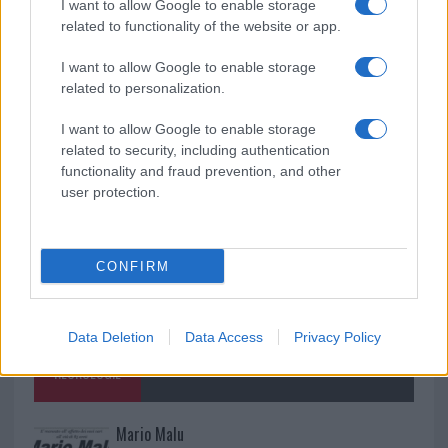
Monte Pino, la fine di un lungo dolore: storia e
I want to allow Google to enable storage
related to functionality of the website or app.
rinascita della strada che segnò la Gallura
I want to allow Google to enable storage
Raid nelle campagne di Berchidda, rischio per
related to personalization.
la rete elettrica
I want to allow Google to enable storage
related to security, including authentication
functionality and fraud prevention, and other
user protection.
CONFIRM
Data Deletion
Data Access
Privacy Policy
NECROLOGIE
Mario Malu