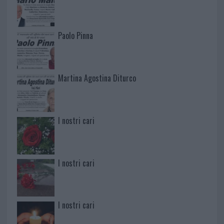
Paolo Pinna
Martina Agostina Diturco
I nostri cari
I nostri cari
I nostri cari