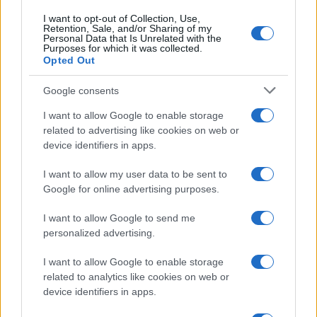
I want to opt-out of Collection, Use,
Le previsioni meteo per il weekend a Olbia e in
Retention, Sale, and/or Sharing of my
Gallura
Personal Data that Is Unrelated with the
Purposes for which it was collected.
Opted Out
Michelle Hunziker in Gallura, bella anche dal
Google consents
vivo: un amico vip svela come fa
I want to allow Google to enable storage
related to advertising like cookies on web or
Calangianus, dopo le polemiche il centro
device identifiers in apps.
accoglienza minori chiude
I want to allow my user data to be sent to
Google for online advertising purposes.
Olbia, divieto di sosta contro spaccio e degrado:
esplode la protesta
I want to allow Google to send me
personalized advertising.
Pausa caffè impeccabile: come scegliere la
I want to allow Google to enable storage
related to analytics like cookies on web or
soluzione ideale per la casa e l’ufficio
device identifiers in apps.