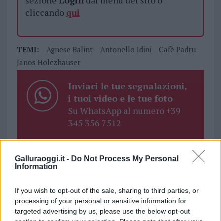
sezione
Login
dal menù del sito o
cliccando
qui
TEMI:
Agnese Balint
Antonello Idini
Cafè Padru
Janos Holczhauser
Inviaci le tue segnalazioni,
i tuoi video e le tue foto
Su WhatsApp al numero +39
345 356 7512
Galluraoggi.it -
Do Not Process My Personal
Information
Notizie in tempo reale?
Entra nel canale telegram di
If you wish to opt-out of the sale, sharing to third parties, or
GalluraOggi.it
processing of your personal or sensitive information for
targeted advertising by us, please use the below opt-out