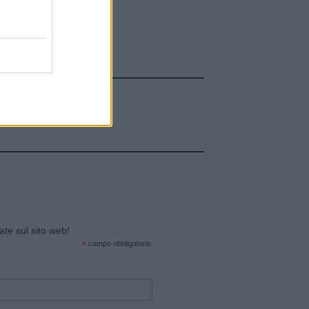
cate sul sito web!
*
campo obbligatorio