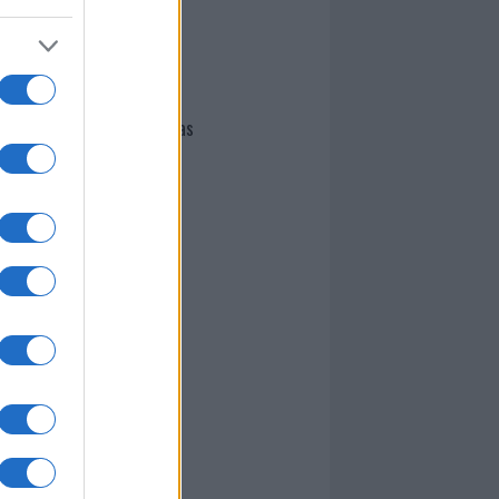
I nostri cari
Giovannimaria Cabras