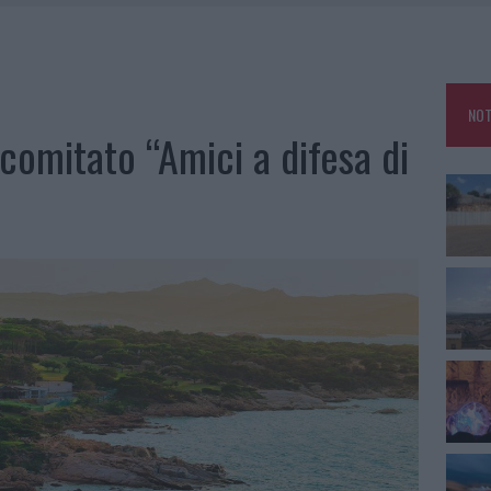
TTI ALLA ZUPPA GALLURESE: GLI APPUNTAMENTI DA NON PERDERE
ARMORA, PARCHEGGIO PROVVISORIO A LA MADDALENA
FALSI INCARICATI BUSSANO ALLE PORTE
NOT
A OLBIA, LA PRIMA AL MOLO BRIN È UN SUCCESSO
 comitato “Amici a difesa di