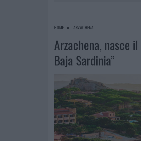
6 AGOSTO 2026
|
EVENTI IN GALLURA, DA JOVANO
6 AGOSTO 2026
|
NUOVI POSTI AUTO IN VIA LA M
6 AGOSTO 2026
|
ALLARME TRUFFE A BERCHIDDA, 
HOME
ARZACHENA
6 AGOSTO 2026
|
NOTRE-DAME DE PARIS CONQUIST
Arzachena, nasce il
Baja Sardinia”