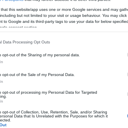
to elaborato un programma operativo dettagliato
 that this website/app uses one or more Google services and may gath
including but not limited to your visit or usage behaviour. You may click 
’amministrazione comunale, con la quale è già
 to Google and its third-party tags to use your data for below specifi
 l’assessore competente. Tale sinergia punta a
ogle consent section.
coadiuvare attivamente il comune nelle sue
 e straordinaria, dall’altro svolgere una
l Data Processing Opt Outs
sull’operato del nuovo gestore dei servizi di
 standard qualitativi siano conformi alle reali
o opt-out of the Sharing of my personal data.
rdinia.
In
o opt-out of the Sale of my Personal Data.
In
re la cittadinanza costantemente informata
to opt-out of processing my Personal Data for Targeted
 sull’evoluzione della proposta operativa. La
ing.
il motore principale di questa iniziativa, volta
In
calità sia tutelato quotidianamente. Per
o opt-out of Collection, Use, Retention, Sale, and/or Sharing
o o inviare segnalazioni, è possibile scrivere
ersonal Data that Is Unrelated with the Purposes for which it
lected.
bajasardinia@gmail.com
.
Out