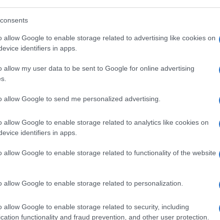
azionali?
consents
o allow Google to enable storage related to advertising like cookies on
 mese
cliccando
qui
evice identifiers in apps.
o allow my user data to be sent to Google for online advertising
s.
do nella sezione
Login
dal menù del sito o
to allow Google to send me personalized advertising.
o allow Google to enable storage related to analytics like cookies on
evice identifiers in apps.
mici A Difesa Di Baja Sardinia
Notizie Arzachena
o allow Google to enable storage related to functionality of the website
o allow Google to enable storage related to personalization.
o allow Google to enable storage related to security, including
cation functionality and fraud prevention, and other user protection.