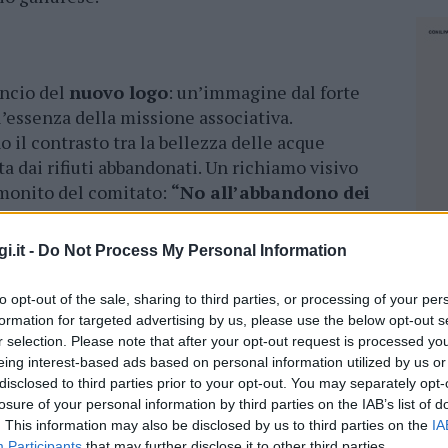
ancio del
nuovo logo
: un’immagine dal forte
’essenza della missione associativa.
o il contrasto tra la bellezza delle acque
ta dai rifiuti abbandonati. Un richiamo visivo
 monito del comitato:
“No all’abbandono dei
il territorio”.
i.it -
Do Not Process My Personal Information
non si limita alla semplice sensibilizzazione.
ogico rigoroso che parte da un monitoraggio
to opt-out of the sale, sharing to third parties, or processing of your per
o. Attraverso una mappatura realizzata sulla base
formation for targeted advertising by us, please use the below opt-out s
dini e residenti, vengono identificate le
r selection. Please note that after your opt-out request is processed y
ò garantisce un database sempre aggiornato sullo
eing interest-based ads based on personal information utilized by us or
disclosed to third parties prior to your opt-out. You may separately opt-
losure of your personal information by third parties on the IAB’s list of
. This information may also be disclosed by us to third parties on the
IA
NEC
Participants
that may further disclose it to other third parties.