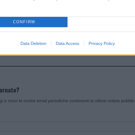
dente
Prossimo articolo
CONFIRM
Data Deletion
Data Access
Privacy Policy
Invia un Comunicato Stampa
|
Pubblicità
|
Segnala
iornato?
ggi e ricevi le nostre email periodiche contenenti le ultime notizie pubbli