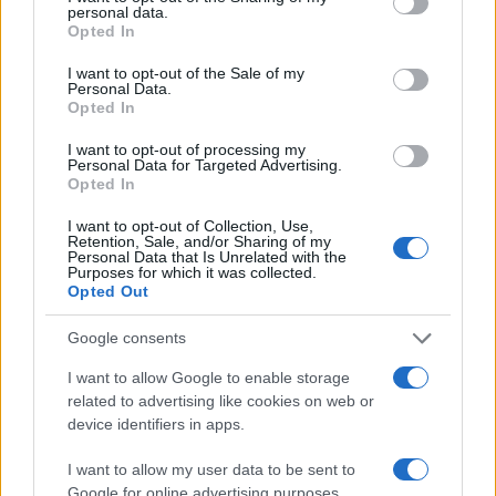
personal data.
grant or deny consent to Google and its third-party tags to
da
Google News
Opted In
use your data for below specified purposes in below Google
consent section.
I want to opt-out of the Sale of my
Personal Data.
Opted In
Condividi l'articolo
I want to opt-out of processing my
F
T
Pi
W
S
Personal Data for Targeted Advertising.
Opted In
a
w
n
h
h
ce
it
te
at
a
I want to opt-out of Collection, Use,
Articolo precedente
Retention, Sale, and/or Sharing of my
Personal Data that Is Unrelated with the
b
te
re
s
re
Prossimo articolo
Purposes for which it was collected.
Opted Out
o
r
st
A
o
p
Google consents
NOTIZIE RECENTI
k
p
I want to allow Google to enable storage
related to advertising like cookies on web or
Le previsioni meteo per il weekend a Olbia e in
device identifiers in apps.
Gallura
I want to allow my user data to be sent to
Google for online advertising purposes.