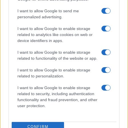
Michelle Hunziker in Gallura, bella anche dal
I want to allow Google to send me
vivo: un amico vip svela come fa
personalized advertising.
I want to allow Google to enable storage
Calangianus, dopo le polemiche il centro
related to analytics like cookies on web or
accoglienza minori chiude
device identifiers in apps.
I want to allow Google to enable storage
Olbia, divieto di sosta contro spaccio e degrado:
related to functionality of the website or app.
esplode la protesta
I want to allow Google to enable storage
related to personalization.
Pausa caffè impeccabile: come scegliere la
soluzione ideale per la casa e l’ufficio
I want to allow Google to enable storage
related to security, including authentication
functionality and fraud prevention, and other
Monte Pino, la fine di un lungo dolore: storia e
user protection.
rinascita della strada che segnò la Gallura
Raid nelle campagne di Berchidda, rischio per
CONFIRM