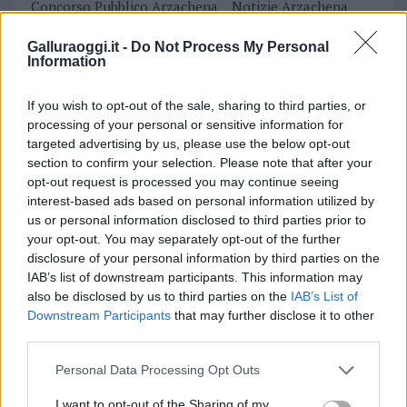
Concorso Pubblico Arzachena
Notizie Arzachena
Polizia Locale Arzachena
Galluraoggi.it -
Do Not Process My Personal
Information
Inviaci le tue segnalazioni,
i tuoi video e le tue foto
If you wish to opt-out of the sale, sharing to third parties, or
Su WhatsApp al numero +39
processing of your personal or sensitive information for
345 356 7512
targeted advertising by us, please use the below opt-out
section to confirm your selection. Please note that after your
opt-out request is processed you may continue seeing
interest-based ads based on personal information utilized by
us or personal information disclosed to third parties prior to
Notizie in tempo reale?
your opt-out. You may separately opt-out of the further
Entra nel canale telegram di
disclosure of your personal information by third parties on the
GalluraOggi.it
IAB’s list of downstream participants. This information may
also be disclosed by us to third parties on the
IAB’s List of
Downstream Participants
that may further disclose it to other
third parties.
Please note that this website/app uses one or more Google
Personal Data Processing Opt Outs
Ricevi le nostre ultime news
services and may gather and store information including but
not limited to your visit or usage behaviour. You may click to
I want to opt-out of the Sharing of my