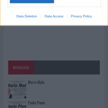
la rete elettrica
Data Deletion
Data Access
Privacy Policy
NECROLOGIE
Mario Malu
Paolo Pinna