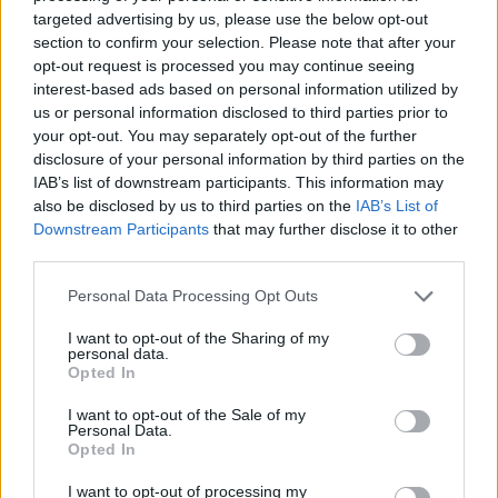
targeted advertising by us, please use the below opt-out
protagonisti
section to confirm your selection. Please note that after your
opt-out request is processed you may continue seeing
Test tunnel Olbia: rampe chiuse ancora fino a
interest-based ads based on personal information utilized by
us or personal information disclosed to third parties prior to
fine agosto
your opt-out. You may separately opt-out of the further
disclosure of your personal information by third parties on the
Aggius conquista la classifica delle mete più
IAB’s list of downstream participants. This information may
also be disclosed by us to third parties on the
IAB’s List of
amate dell’estate 2026
Downstream Participants
that may further disclose it to other
third parties.
Please note that this website/app uses one or more Google
Personal Data Processing Opt Outs
services and may gather and store information including but
not limited to your visit or usage behaviour. You may click to
I want to opt-out of the Sharing of my
personal data.
grant or deny consent to Google and its third-party tags to
Opted In
use your data for below specified purposes in below Google
consent section.
I want to opt-out of the Sale of my
Personal Data.
Opted In
I want to opt-out of processing my
NECROLOGIE