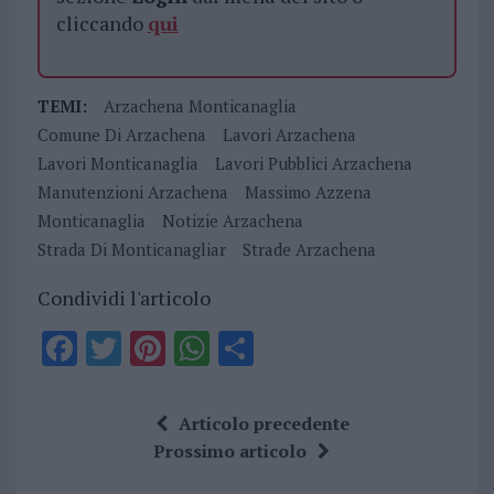
cliccando
qui
TEMI:
Arzachena Monticanaglia
Comune Di Arzachena
Lavori Arzachena
Lavori Monticanaglia
Lavori Pubblici Arzachena
Manutenzioni Arzachena
Massimo Azzena
Monticanaglia
Notizie Arzachena
Strada Di Monticanagliar
Strade Arzachena
Condividi l'articolo
F
T
Pi
W
S
a
w
n
h
h
ce
it
te
at
a
Articolo precedente
b
te
re
s
re
Prossimo articolo
o
r
st
A