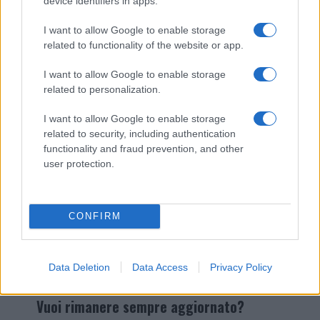
device identifiers in apps.
I nostri cari
I want to allow Google to enable storage
related to functionality of the website or app.
I want to allow Google to enable storage
Giovannimaria Cabras
related to personalization.
I want to allow Google to enable storage
related to security, including authentication
functionality and fraud prevention, and other
user protection.
Invia un Comunicato Stampa
|
Pubblicità
|
Segnala
CONFIRM
Data Deletion
Data Access
Privacy Policy
Vuoi rimanere sempre aggiornato?