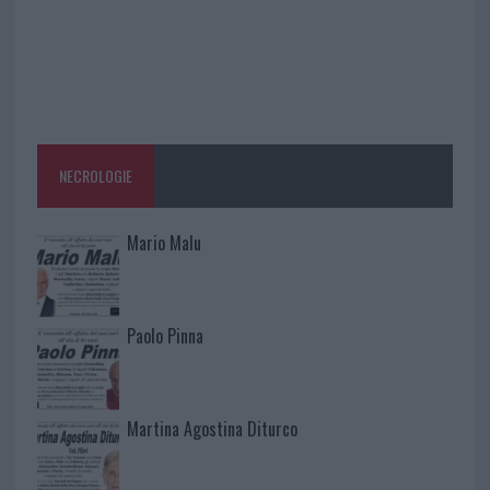
NECROLOGIE
Mario Malu
Paolo Pinna
Martina Agostina Diturco