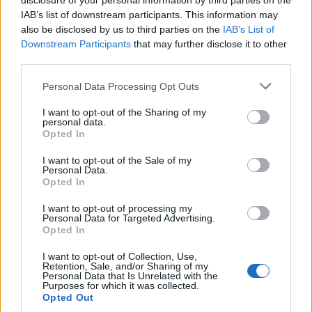
disclosure of your personal information by third parties on the
GalluraOggi.it
IAB’s list of downstream participants. This information may
also be disclosed by us to third parties on the
IAB’s List of
Downstream Participants
that may further disclose it to other
third parties.
Inviaci le tue segnalazioni,
Please note that this website/app uses one or more Google
Personal Data Processing Opt Outs
i tuoi video e le tue foto
services and may gather and store information including but
Su WhatsApp al numero +39
not limited to your visit or usage behaviour. You may click to
I want to opt-out of the Sharing of my
personal data.
grant or deny consent to Google and its third-party tags to
345 356 7512
Opted In
use your data for below specified purposes in below Google
consent section.
I want to opt-out of the Sale of my
Personal Data.
Opted In
Ricevi le nostre ultime news
I want to opt-out of processing my
Personal Data for Targeted Advertising.
Opted In
da
Google News
I want to opt-out of Collection, Use,
Retention, Sale, and/or Sharing of my
Personal Data that Is Unrelated with the
Purposes for which it was collected.
Opted Out
Condividi l'articolo