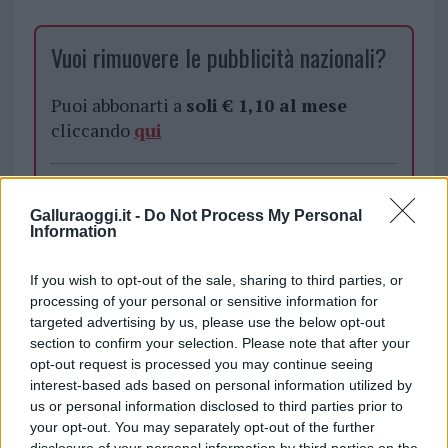
Vuoi rimuovere le pubblicità nazionali?
Puoi abbonarti a
soli € 1,10 al mese
cliccando
qui
Sei già abbonato?
Galluraoggi.it -
Do Not Process My Personal
Information
Puoi effettuare l'accesso andando nella
sezione
Login
dal menù del sito o
If you wish to opt-out of the sale, sharing to third parties, or
cliccando
qui
processing of your personal or sensitive information for
targeted advertising by us, please use the below opt-out
section to confirm your selection. Please note that after your
TEMI:
Notizie Arzachena
opt-out request is processed you may continue seeing
interest-based ads based on personal information utilized by
us or personal information disclosed to third parties prior to
Notizie in tempo reale?
your opt-out. You may separately opt-out of the further
Entra nel canale telegram di