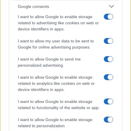
F
T
Pi
W
S
Google consents
a
w
n
h
h
I want to allow Google to enable storage
related to advertising like cookies on web or
ce
it
te
at
a
Articolo precedente
device identifiers in apps.
b
te
re
s
re
Prossimo articolo
I want to allow my user data to be sent to
o
r
st
A
Google for online advertising purposes.
o
p
I want to allow Google to send me
NOTIZIE RECENTI
k
p
personalized advertising.
Ristorante distrutto dalle fiamme a La
I want to allow Google to enable storage
related to analytics like cookies on web or
Maddalena, incendio a Monti d’à rena
device identifiers in apps.
I want to allow Google to enable storage
Le previsioni meteo per il weekend a Olbia e in
related to functionality of the website or app.
Gallura
I want to allow Google to enable storage
related to personalization.
Michelle Hunziker in Gallura, bella anche dal