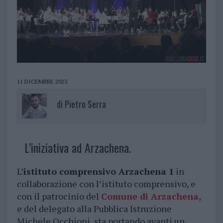
11 DICEMBRE 2023
di
Pietro Serra
L’iniziativa ad Arzachena.
L’
istituto comprensivo Arzachena 1
in
collaborazione con l’istituto comprensivo, e
con il patrocinio del
Comune di Arzachena
,
e del delegato alla Pubblica Istruzione
Michele Occhioni, sta portando avanti un