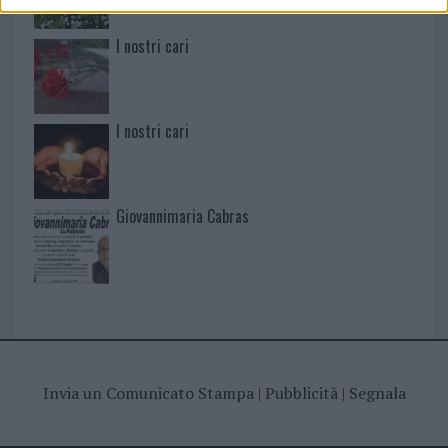
I nostri cari
I nostri cari
Giovannimaria Cabras
Invia un Comunicato Stampa
|
Pubblicità
|
Segnala