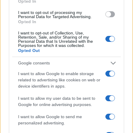
Gallura, finti clienti svuotano le suite: furto da
Opted In
50mila nel resort
I want to opt-out of processing my
Personal Data for Targeted Advertising.
Opted In
Meteo Olbia 7 agosto, sole e caldo tornano
I want to opt-out of Collection, Use,
protagonisti
Retention, Sale, and/or Sharing of my
Personal Data that Is Unrelated with the
Purposes for which it was collected.
Opted Out
Test tunnel Olbia: rampe chiuse ancora fino a
fine agosto
Google consents
I want to allow Google to enable storage
Aggius conquista la classifica delle mete più
related to advertising like cookies on web or
amate dell’estate 2026
device identifiers in apps.
I want to allow my user data to be sent to
Google for online advertising purposes.
I want to allow Google to send me
personalized advertising.