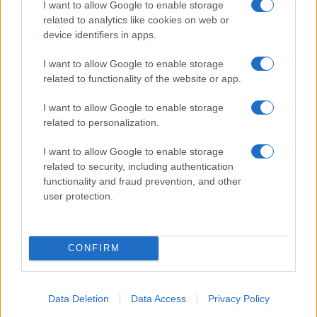
I want to allow Google to enable storage
related to analytics like cookies on web or
device identifiers in apps.
I want to allow Google to enable storage
NECROLOGIE
related to functionality of the website or app.
Mario Malu
I want to allow Google to enable storage
related to personalization.
I want to allow Google to enable storage
related to security, including authentication
Paolo Pinna
functionality and fraud prevention, and other
user protection.
Martina Agostina Diturco
CONFIRM
I nostri cari
Data Deletion
Data Access
Privacy Policy