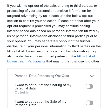
ce
it
te
at
a
If you wish to opt-out of the sale, sharing to third parties, or
Articolo precedente
processing of your personal or sensitive information for
b
te
re
s
re
Prossimo articolo
targeted advertising by us, please use the below opt-out
o
r
st
A
section to confirm your selection. Please note that after your
opt-out request is processed you may continue seeing
o
p
interest-based ads based on personal information utilized by
NOTIZIE RECENTI
k
p
us or personal information disclosed to third parties prior to
your opt-out. You may separately opt-out of the further
disclosure of your personal information by third parties on the
Incendi, a San Pasquale arriva il Campo Base:
IAB’s list of downstream participants. This information may
l’inaugurazione
also be disclosed by us to third parties on the
IAB’s List of
Downstream Participants
that may further disclose it to other
third parties.
Andrea Mura conquista Palau: grande
partecipazione per il suo racconto
Please note that this website/app uses one or more Google
Personal Data Processing Opt Outs
services and may gather and store information including but
not limited to your visit or usage behaviour. You may click to
I want to opt-out of the Sharing of my
Calangianus, allarme sul centro accoglienza
personal data.
grant or deny consent to Google and its third-party tags to
Opted In
minori, Albieri: “Episodi gravissimi”
use your data for below specified purposes in below Google
consent section.
I want to opt-out of the Sale of my
Personal Data.