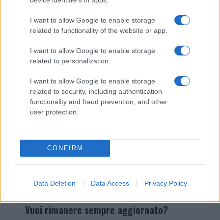
I nostri cari
I want to allow Google to enable storage
related to functionality of the website or app.
I want to allow Google to enable storage
Giovannimaria Cabras
related to personalization.
I want to allow Google to enable storage
related to security, including authentication
functionality and fraud prevention, and other
user protection.
Invia un Comunicato Stampa
|
Pubblicità
|
Segnala
CONFIRM
Data Deletion
Data Access
Privacy Policy
Vuoi rimanere sempre aggiornato?