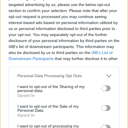
l’inaugurazione
targeted advertising by us, please use the below opt-out
section to confirm your selection. Please note that after your
opt-out request is processed you may continue seeing
Andrea Mura conquista Palau: grande
interest-based ads based on personal information utilized by
us or personal information disclosed to third parties prior to
partecipazione per il suo racconto
your opt-out. You may separately opt-out of the further
disclosure of your personal information by third parties on the
Calangianus, allarme sul centro accoglienza
IAB’s list of downstream participants. This information may
also be disclosed by us to third parties on the
IAB’s List of
minori, Albieri: “Episodi gravissimi”
Downstream Participants
that may further disclose it to other
third parties.
Please note that this website/app uses one or more Google
Personal Data Processing Opt Outs
services and may gather and store information including but
not limited to your visit or usage behaviour. You may click to
I want to opt-out of the Sharing of my
personal data.
grant or deny consent to Google and its third-party tags to
Opted In
use your data for below specified purposes in below Google
consent section.
I want to opt-out of the Sale of my
Personal Data.
Opted In
I want to opt-out of processing my
NECROLOGIE