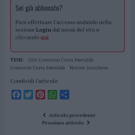
Sei già abbonato?
Puoi effettuare l'accesso andando nella
sezione
Login
dal menù del sito o
cliccando
qui
TEMI:
CDA Consorzio Costa Smeralda
Consorzio Costa Smeralda
Notizie Arzachena
Condividi l'articolo
F
T
Pi
W
S
a
w
n
h
h
ce
it
te
at
a
Articolo precedente
b
te
re
s
re
Prossimo articolo
o
r
st
A