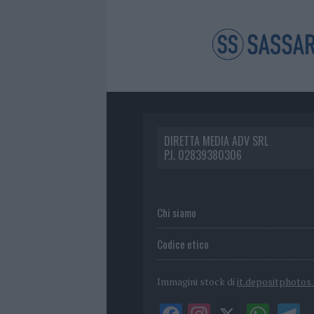
DIRETTA MEDIA ADV SRL
P.I. 02839380306
Chi siamo
Codice etico
Immagini stock di
it.depositphotos