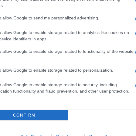
ime news da
Google News
s.
to allow Google to send me personalized advertising.
o allow Google to enable storage related to analytics like cookies on
evice identifiers in apps.
o allow Google to enable storage related to functionality of the website
dente
Prossimo articolo
o allow Google to enable storage related to personalization.
o allow Google to enable storage related to security, including
cation functionality and fraud prevention, and other user protection.
Invia un Comunicato Stampa
|
Pubblicità
|
Segnala
CONFIRM