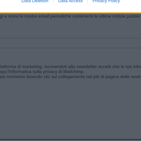
Data Deletion
Data Access
Privacy Policy
iornato?
ggi e ricevi le nostre email periodiche contenenti le ultime notizie pubbli
aforma di marketing. Iscrivendoti alla newsletter accetti che le tue info
qui l'informativa sulla privacy di Mailchimp
.
siasi momento facendo clic sul collegamento nel piè di pagina delle nostr