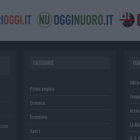
CATEGORIE
CO
Olbia
Prima pagina
Temp
Cronaca
Arza
Economia
La Ma
.com
Sport
S. T. 