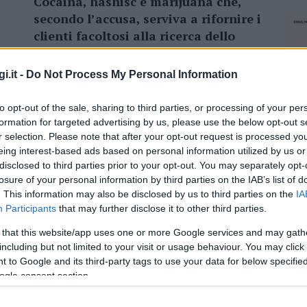
Cocaina, hashisc e marijuana che,
secondo l’accusa, serviva a rifornire i
clienti facoltosi alla ricerca dello
sballo facile.
Con l’accusa di
detenzione ai fini di spaccio sono stati
i.it -
Do Not Process My Personal Information
rinviati a giudizio quattro giovani. Si
erto Zuncheddu di Calangianus e Maurizio Scanu
to opt-out of the sale, sharing to third parties, or processing of your per
o, che per gli investigatori faceva parte sempre
formation for targeted advertising by us, please use the below opt-out s
a ottenuto di essere giudicato con rito
r selection. Please note that after your opt-out request is processed y
eing interest-based ads based on personal information utilized by us or
disclosed to third parties prior to your opt-out. You may separately opt-
losure of your personal information by third parties on the IAB’s list of
. This information may also be disclosed by us to third parties on the
IA
Participants
that may further disclose it to other third parties.
azionali?
 that this website/app uses one or more Google services and may gath
including but not limited to your visit or usage behaviour. You may click 
 to Google and its third-party tags to use your data for below specifi
 mese
cliccando
qui
ogle consent section.
NEC