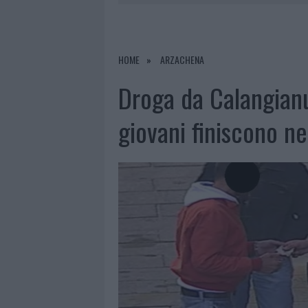
7 AGOSTO 2026
|
CALANGIANUS, DOPO LE POLEMIC
7 AGOSTO 2026
|
OLBIA, DIVIETO DI SOSTA CONT
7 AGOSTO 2026
|
PAUSA CAFFÈ IMPECCABILE: COME 
HOME
ARZACHENA
7 AGOSTO 2026
|
LE PREVISIONI METEO PER IL WEE
Droga da Calangian
giovani finiscono ne