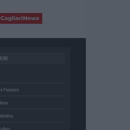
MUNI
io Pausania
chena
ddalena
Gallura