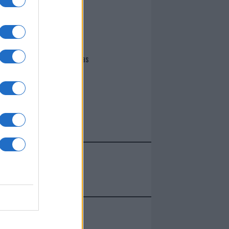
I nostri cari
Giovannimaria Cabras