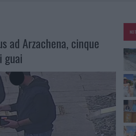
HE IL CENTRO ACCOGLIENZA MINORI CHIUDE
RO SPACCIO E DEGRADO: ESPLODE LA PROTESTA
SCEGLIERE LA SOLUZIONE IDEALE PER LA CASA E L’UFFICIO
NOT
KEND A OLBIA E IN GALLURA
us ad Arzachena, cinque
i guai