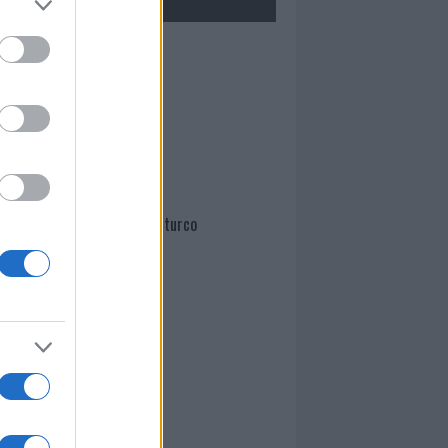
Mario Malu
Paolo Pinna
Martina Agostina Diturco
I nostri cari
I nostri cari