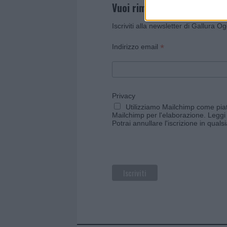
Vuoi rimanere sempre agg
Iscriviti alla newsletter di Gallura O
*
Indirizzo email
Privacy
Utilizziamo Mailchimp come piatt
Mailchimp per l'elaborazione.
Leggi 
Potrai annullare l'iscrizione in qual