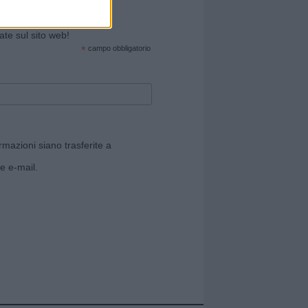
cate sul sito web!
*
campo obbligatorio
rmazioni siano trasferite a
e e-mail.