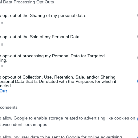
l Data Processing Opt Outs
do nella sezione
Login
dal menù del sito o
o opt-out of the Sharing of my personal data.
In
o opt-out of the Sale of my Personal Data.
In
to opt-out of processing my Personal Data for Targeted
lazioni, i tuoi video e le tue foto
ing.
In
ro +39 345 356 7512
o opt-out of Collection, Use, Retention, Sale, and/or Sharing
ersonal Data that Is Unrelated with the Purposes for which it
lected.
Out
eale?
gram di GalluraOggi.it
consents
o allow Google to enable storage related to advertising like cookies on
evice identifiers in apps.
o allow my user data to be sent to Google for online advertising