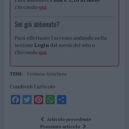
cliccando
qui
Sei già abbonato?
Puoi effettuare l'accesso andando nella
sezione
Login
dal menù del sito o
cliccando
qui
TEMI:
Farmacia Arzachena
Condividi l'articolo
F
T
Pi
W
S
a
w
n
h
h
ce
it
te
at
a
Articolo precedente
b
te
re
s
re
Prossimo articolo