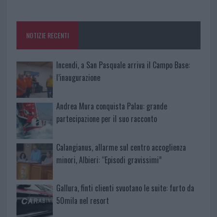
o
r
st
A
o
p
NOTIZIE RECENTI
k
p
Incendi, a San Pasquale arriva il Campo Base:
l’inaugurazione
Andrea Mura conquista Palau: grande
partecipazione per il suo racconto
Calangianus, allarme sul centro accoglienza
minori, Albieri: “Episodi gravissimi”
Gallura, finti clienti svuotano le suite: furto da
50mila nel resort