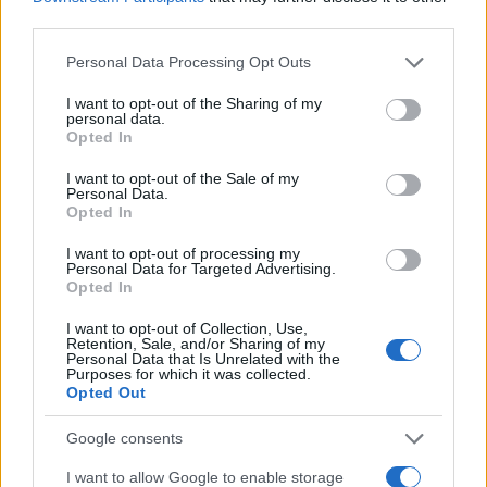
third parties.
NECROLOGIE
Please note that this website/app uses one or more Google
Personal Data Processing Opt Outs
services and may gather and store information including but
Mario Malu
not limited to your visit or usage behaviour. You may click to
I want to opt-out of the Sharing of my
personal data.
grant or deny consent to Google and its third-party tags to
Opted In
use your data for below specified purposes in below Google
consent section.
I want to opt-out of the Sale of my
Paolo Pinna
Personal Data.
Opted In
I want to opt-out of processing my
Personal Data for Targeted Advertising.
Martina Agostina Diturco
Opted In
I want to opt-out of Collection, Use,
Retention, Sale, and/or Sharing of my
Personal Data that Is Unrelated with the
I nostri cari
Purposes for which it was collected.
Opted Out
Google consents
I nostri cari
I want to allow Google to enable storage