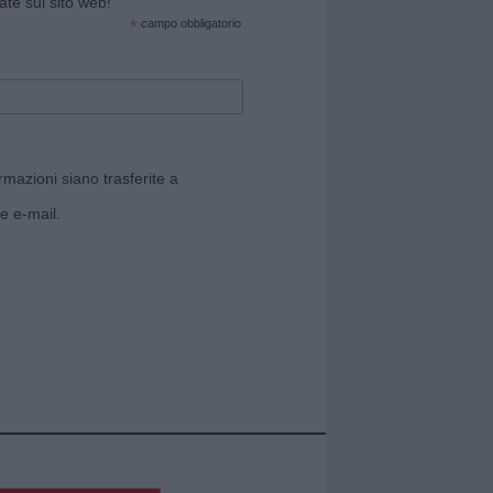
cate sul sito web!
*
campo obbligatorio
rmazioni siano trasferite a
e e-mail.