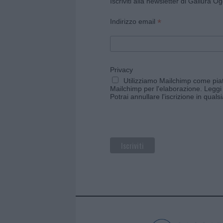
Iscriviti alla newsletter di Gallura O
*
Indirizzo email
Privacy
Utilizziamo Mailchimp come piatt
Mailchimp per l'elaborazione.
Leggi 
Potrai annullare l'iscrizione in qual