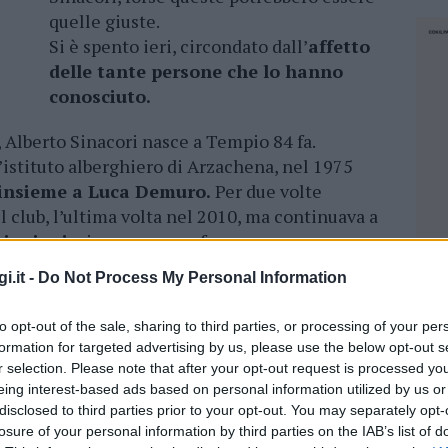
quelle giuste.
Si è spento ieri, circondato dall’
affetto
delle tante persone che lo hanno
conosciuto.
 Alberto Sinacori nasce a Tempio 84 fa.
’istituto alberghiero di Arzachena, nel 1975
 insieme a Luca Demuro.
Per due volte
l club, l’ultima volta nel 2010, ma continuava a
riunioni,
sino a un anno fa.
i.it -
Do Not Process My Personal Information
tione un locale a Baia Sardinia, il Tuf Tuf,
 con successo e contemporaneamente apre
to opt-out of the sale, sharing to third parties, or processing of your per
a, che è restata aperta sino a due anni fa.
formation for targeted advertising by us, please use the below opt-out s
andi passioni
. Lo faceva spesso con la moglie
r selection. Please note that after your opt-out request is processed y
rbara e Chicco.
eing interest-based ads based on personal information utilized by us or
disclosed to third parties prior to your opt-out. You may separately opt-
lla buona tavola
: “Mio fratello Luca, mi
losure of your personal information by third parties on the IAB’s list of
NEC