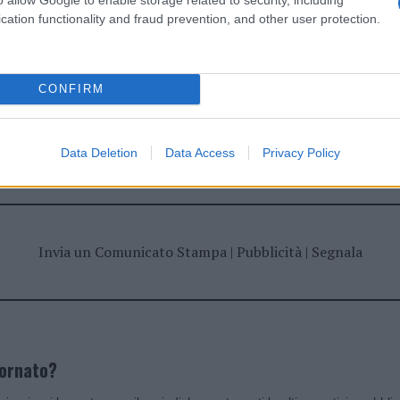
cation functionality and fraud prevention, and other user protection.
CONFIRM
dente
Prossimo articolo
Data Deletion
Data Access
Privacy Policy
Invia un Comunicato Stampa
|
Pubblicità
|
Segnala
iornato?