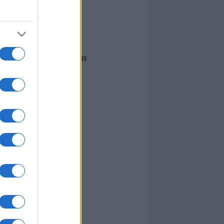
I nostri cari
Giovannimaria Cabras