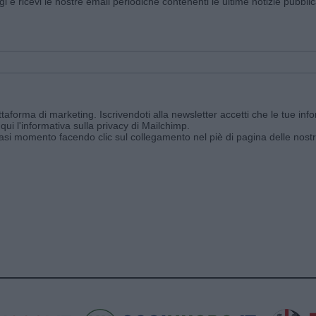
ggi e ricevi le nostre email periodiche contenenti le ultime notizie pubbli
aforma di marketing. Iscrivendoti alla newsletter accetti che le tue info
qui l'informativa sulla privacy di Mailchimp
.
siasi momento facendo clic sul collegamento nel piè di pagina delle nostr