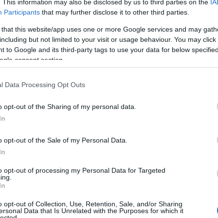
. This information may also be disclosed by us to third parties on the
IA
arie che faceva con Alberto”, ricorda Pier
Participants
that may further disclose it to other third parties.
del Lions Club Arzachena. “Noi del Lions Club
to di incontro. Il ricordo che ho di Alberto è
 that this website/app uses one or more Google services and may gath
rte, una persona alla quale ero molto
including but not limited to your visit or usage behaviour. You may click 
 to Google and its third-party tags to use your data for below specifi
ogle consent section.
svolgeranno domani 27 aprile alle ore 11 e 30
l Data Processing Opt Outs
 Neve di Arzachena.
o opt-out of the Sharing of my personal data.
In
azionali?
o opt-out of the Sale of my Personal Data.
In
 mese
cliccando
qui
to opt-out of processing my Personal Data for Targeted
ing.
In
o opt-out of Collection, Use, Retention, Sale, and/or Sharing
ersonal Data that Is Unrelated with the Purposes for which it
lected.