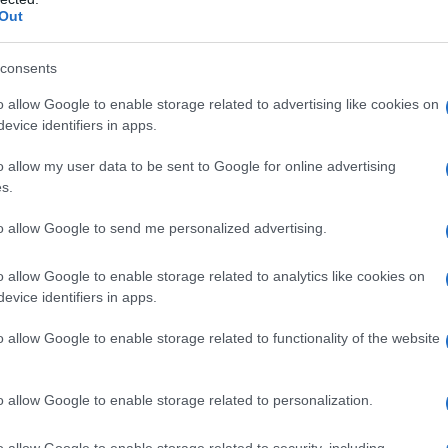
do nella sezione
Login
dal menù del sito o
Out
consents
Arzachena
o allow Google to enable storage related to advertising like cookies on
evice identifiers in apps.
eale?
o allow my user data to be sent to Google for online advertising
gram di GalluraOggi.it
s.
to allow Google to send me personalized advertising.
lazioni, i tuoi video e le tue foto
o allow Google to enable storage related to analytics like cookies on
ro +39 345 356 7512
evice identifiers in apps.
o allow Google to enable storage related to functionality of the website
o allow Google to enable storage related to personalization.
ime news da
Google News
o allow Google to enable storage related to security, including