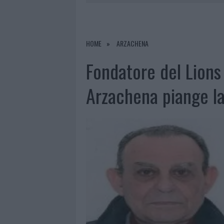
8 AGOSTO 2026
|
RISTORANTE DISTRUTTO DALLE F
7 AGOSTO 2026
|
LE PREVISIONI METEO PER IL WEE
7 AGOSTO 2026
|
MICHELLE HUNZIKER IN GALLURA,
HOME
ARZACHENA
8 AGOSTO 2026
|
INCENDIO NELLA NOTTE A OLBIA,
Fondatore del Lions
Arzachena piange la