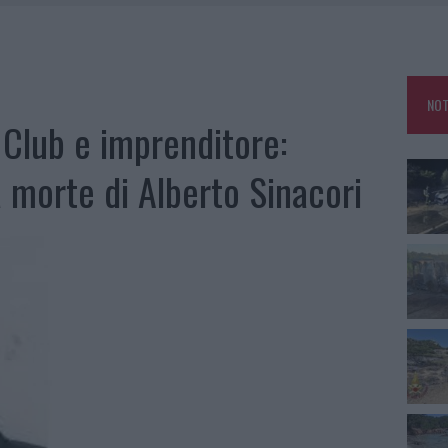
IAMME A LA MADDALENA, INCENDIO A MONTI D’À RENA
KEND A OLBIA E IN GALLURA
 BELLA ANCHE DAL VIVO: UN AMICO VIP SVELA COME FA
NOT
 A FUOCO DUE FURGONI
 Club e imprenditore:
 morte di Alberto Sinacori