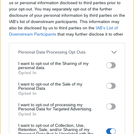
us or personal information disclosed to third parties prior to
Notizie Arzachena
your opt-out. You may separately opt-out of the further
disclosure of your personal information by third parties on the
Notizie in tempo reale?
IAB’s list of downstream participants. This information may
Entra nel canale telegram di
also be disclosed by us to third parties on the
IAB’s List of
GalluraOggi.it
Downstream Participants
that may further disclose it to other
third parties.
Please note that this website/app uses one or more Google
Personal Data Processing Opt Outs
services and may gather and store information including but
Inviaci le tue segnalazioni,
not limited to your visit or usage behaviour. You may click to
I want to opt-out of the Sharing of my
personal data.
grant or deny consent to Google and its third-party tags to
i tuoi video e le tue foto
Opted In
use your data for below specified purposes in below Google
Su WhatsApp al numero +39
consent section.
I want to opt-out of the Sale of my
345 356 7512
Personal Data.
Opted In
I want to opt-out of processing my
Personal Data for Targeted Advertising.
Opted In
Ricevi le nostre ultime news
I want to opt-out of Collection, Use,
Retention, Sale, and/or Sharing of my
Personal Data that Is Unrelated with the