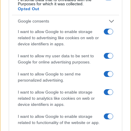
da
Google News
Purposes for which it was collected.
Opted Out
Google consents
Condividi l'articolo
I want to allow Google to enable storage
F
T
Pi
W
S
related to advertising like cookies on web or
device identifiers in apps.
a
w
n
h
h
ce
it
te
at
a
I want to allow my user data to be sent to
Articolo precedente
Google for online advertising purposes.
b
te
re
s
re
Prossimo articolo
o
r
st
A
I want to allow Google to send me
personalized advertising.
o
p
NOTIZIE RECENTI
k
p
I want to allow Google to enable storage
related to analytics like cookies on web or
device identifiers in apps.
Le previsioni meteo per il weekend a Olbia e in
Gallura
I want to allow Google to enable storage
related to functionality of the website or app.