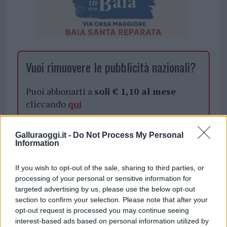
Vuoi rimuovere le pubblicità nazionali?
Puoi abbonarti a
soli € 1,10 al mese
cliccando
qui
Sei già abbonato?
Galluraoggi.it -
Do Not Process My Personal
Information
Puoi effettuare l'accesso andando nella
If you wish to opt-out of the sale, sharing to third parties, or
sezione
Login
dal menù del sito o
processing of your personal or sensitive information for
cliccando
qui
targeted advertising by us, please use the below opt-out
section to confirm your selection. Please note that after your
opt-out request is processed you may continue seeing
TEMI:
Mr Rain
Nicoletta Orecchioni
interest-based ads based on personal information utilized by