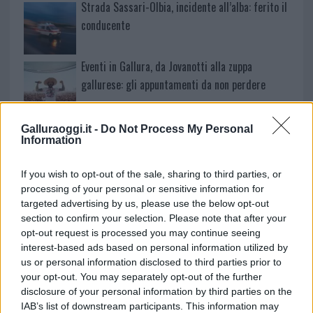
Strada Sassari-Olbia, incidente all’alba: ferito il
conducente
Eventi in Gallura, da Jovanotti alla zuppa
gallurese: gli appuntamenti da non perdere
Lettini e arredi abusivi sulla spiaggia libera,
Galluraoggi.it -
Do Not Process My Personal
Information
sequestri a Olbia e Arzachena
If you wish to opt-out of the sale, sharing to third parties, or
È morto Francesco Guccini, il maestro che si
processing of your personal or sensitive information for
tenne lontano dalla Costa Smeralda
targeted advertising by us, please use the below opt-out
section to confirm your selection. Please note that after your
opt-out request is processed you may continue seeing
interest-based ads based on personal information utilized by
us or personal information disclosed to third parties prior to
your opt-out. You may separately opt-out of the further
disclosure of your personal information by third parties on the
IAB’s list of downstream participants. This information may