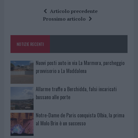
ce
it
te
at
a
Articolo precedente
b
te
re
s
re
Prossimo articolo
o
r
st
A
o
p
NOTIZIE RECENTI
k
p
Nuovi posti auto in via La Marmora, parcheggio
provvisorio a La Maddalena
Allarme truffe a Berchidda, falsi incaricati
bussano alle porte
Notre-Dame de Paris conquista Olbia, la prima
al Molo Brin è un successo