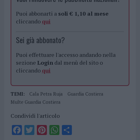
Puoi abbonarti a
soli € 1,10 al mese
cliccando
qui
Sei già abbonato?
Puoi effettuare l'accesso andando nella
sezione
Login
dal menù del sito o
cliccando
qui
TEMI:
Cala Petra Ruja
Guardia Costiera
Multe Guardia Costiera
Condividi l'articolo
F
T
Pi
W
S
a
w
n
h
h