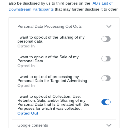
also be disclosed by us to third parties on the
IAB’s List of
Downstream Participants
that may further disclose it to other
third parties.
Please note that this website/app uses one or more Google
Personal Data Processing Opt Outs
NECROLOGIE
services and may gather and store information including but
not limited to your visit or usage behaviour. You may click to
I want to opt-out of the Sharing of my
personal data.
grant or deny consent to Google and its third-party tags to
Mario Malu
Opted In
use your data for below specified purposes in below Google
consent section.
I want to opt-out of the Sale of my
Personal Data.
Opted In
Paolo Pinna
I want to opt-out of processing my
Personal Data for Targeted Advertising.
Opted In
Martina Agostina Diturco
I want to opt-out of Collection, Use,
Retention, Sale, and/or Sharing of my
Personal Data that Is Unrelated with the
Purposes for which it was collected.
Opted Out
I nostri cari
Google consents